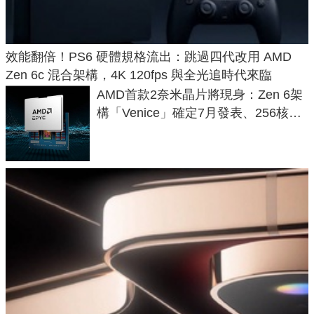
效能翻倍！PS6 硬體規格流出：跳過四代改用 AMD
Zen 6c 混合架構，4K 120fps 與全光追時代來臨
AMD首款2奈米晶片將現身：Zen 6架
構「Venice」確定7月發表、256核心
效能大噴發70%