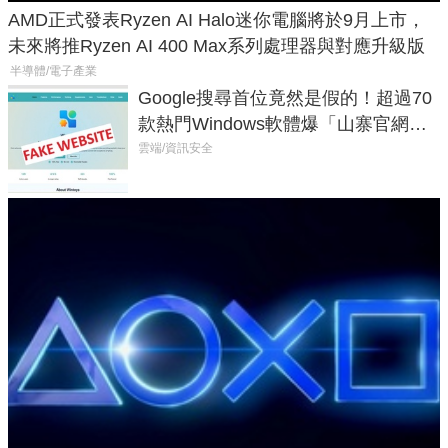
AMD正式發表Ryzen AI Halo迷你電腦將於9月上市，
未來將推Ryzen AI 400 Max系列處理器與對應升級版
半導體/電子產業
Google搜尋首位竟然是假的！超過70
款熱門Windows軟體爆「山寨官網」
危機
雲端/資訊安全