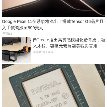
Google Pixel 11全系規格流出！搭載Tensor G6晶片且
入手價調漲至899美元
3C新品
j5Create推出高質感模組化螢幕桌，融
入木紋、磁吸元素兼顧美觀與實用
半導體/電子產業