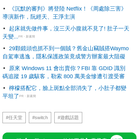
《沉默的審判》將登陸 Netflix！《周處除三害》
導演新作，阮經天、王淨主演
起床就先做件事，沒三天小腹就不見了! 肚子一天
天變...
PR・新素簡
29顆鏡頭也抓不到一個賊？舊金山竊賊搭Waymo
自駕車逃逸，隱私保護政策竟成警方辦案最大阻礙
原來 Windows 11 會出賣你？FBI 靠 GDID 識別
碼追蹤 19 歲駭客，勒索 800 萬美金慘遭引渡受審
檸檬搭配它，臉上斑點全部消失了，小肚子都變
平坦了
PR・新素簡
#任天堂
#switch
#遊戲話題