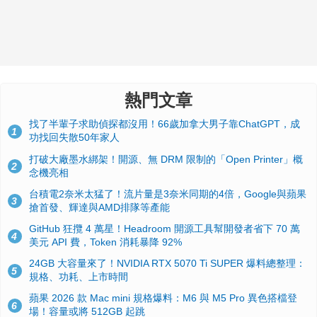
熱門文章
找了半輩子求助偵探都沒用！66歲加拿大男子靠ChatGPT，成
1
功找回失散50年家人
打破大廠墨水綁架！開源、無 DRM 限制的「Open Printer」概
2
念機亮相
台積電2奈米太猛了！流片量是3奈米同期的4倍，Google與蘋果
3
搶首發、輝達與AMD排隊等產能
GitHub 狂攬 4 萬星！Headroom 開源工具幫開發者省下 70 萬
4
美元 API 費，Token 消耗暴降 92%
24GB 大容量來了！NVIDIA RTX 5070 Ti SUPER 爆料總整理：
5
規格、功耗、上市時間
蘋果 2026 款 Mac mini 規格爆料：M6 與 M5 Pro 異色搭檔登
6
場！容量或將 512GB 起跳