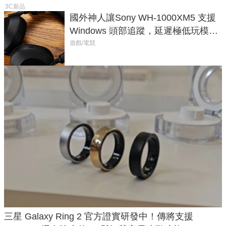
3C新品
國外神人讓Sony WH-1000XM5 支援
Windows 頭部追蹤，延遲極低玩模擬
飛行超有感
遊戲/電競
三星 Galaxy Ring 2 官方證實研發中！傳將支援