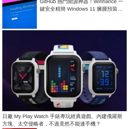
GitHub 熱門開源神器！Winhance 一
鍵安全精簡 Windows 11 臃腫預裝軟
體與後台追蹤
日廠 My Play Watch 手錶專玩經典遊戲、內建俄羅斯
方塊、太空侵略者，不過竟然不能連手機？