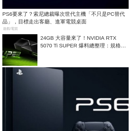
PS6要來了？索尼總裁曝次世代主機「不只是PC替代
品」，目標走出客廳、進軍電競桌面
遊戲/電競
24GB 大容量來了！NVIDIA RTX
5070 Ti SUPER 爆料總整理：規格、
功耗、上市時間