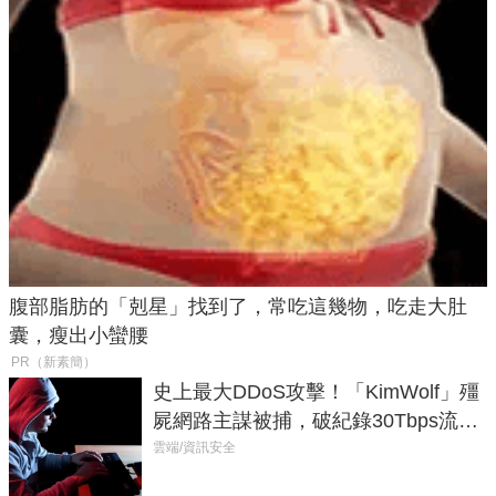
腹部脂肪的「剋星」找到了，常吃這幾物，吃走大肚
囊，瘦出小蠻腰
PR（新素簡）
史上最大DDoS攻擊！「KimWolf」殭
屍網路主謀被捕，破紀錄30Tbps流量
癱瘓全球！
雲端/資訊安全