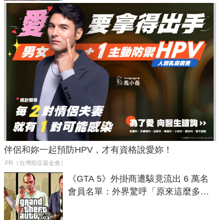
伴侶和妳一起預防HPV，才有資格說愛妳！
PR（台灣癌症基金會）
《GTA 5》外掛商遭駭竟流出 6 萬名
會員名單：外界驚呼「原來這麼多人
在開掛！」