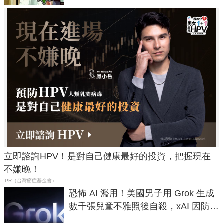
立即諮詢HPV！是對自己健康最好的投資，把握現在
不嫌晚！
PR（台灣癌症基金會）
恐怖 AI 濫用！美國男子用 Grok 生成
數千張兒童不雅照後自殺，xAI 因防護
失靈與不配合警方遭起訴