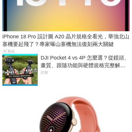
iPhone 18 Pro 設計圖 A20 晶片規格全看光，華強北山
寨機要起飛了？專家曝山寨機無法復刻兩大關鍵
3C新品
DJI Pocket 4 vs 4P 怎麼選？從鏡頭、
畫質、跟隨功能與硬體規格完整解
析，一次看懂兩台差異
評測