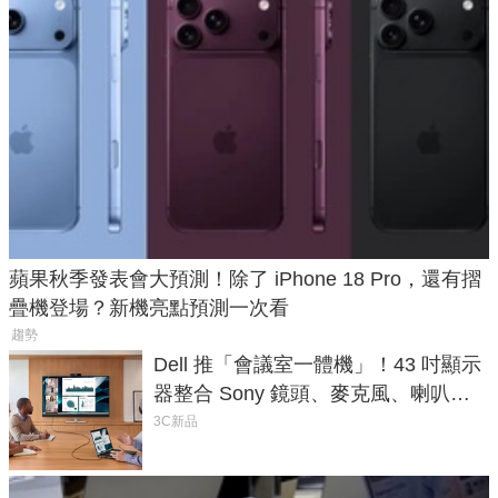
蘋果秋季發表會大預測！除了 iPhone 18 Pro，還有摺
疊機登場？新機亮點預測一次看
趨勢
Dell 推「會議室一體機」！43 吋顯示
器整合 Sony 鏡頭、麥克風、喇叭，
一條 USB-C 就能開會
3C新品