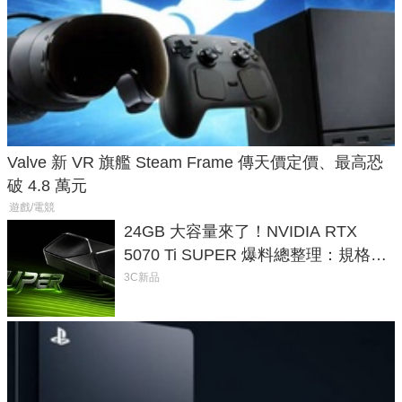
Valve 新 VR 旗艦 Steam Frame 傳天價定價、最高恐
破 4.8 萬元
遊戲/電競
24GB 大容量來了！NVIDIA RTX
5070 Ti SUPER 爆料總整理：規格、
功耗、上市時間
3C新品