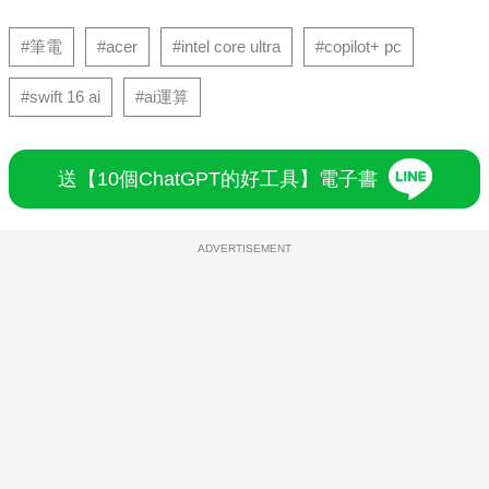
#筆電
#acer
#intel core ultra
#copilot+ pc
#swift 16 ai
#ai運算
送【10個ChatGPT的好工具】電子書
ADVERTISEMENT