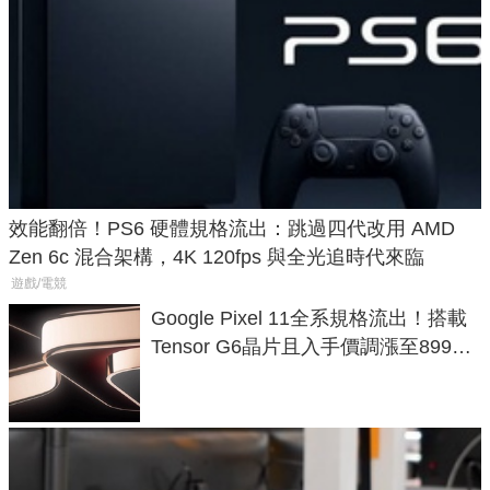
效能翻倍！PS6 硬體規格流出：跳過四代改用 AMD
Zen 6c 混合架構，4K 120fps 與全光追時代來臨
遊戲/電競
Google Pixel 11全系規格流出！搭載
Tensor G6晶片且入手價調漲至899美
元