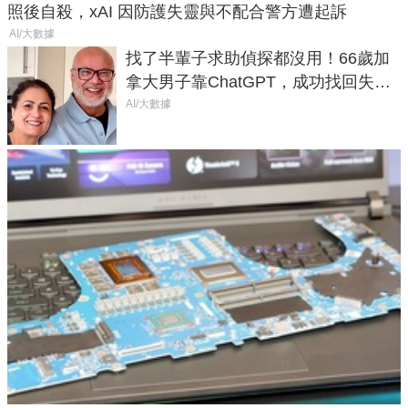
照後自殺，xAI 因防護失靈與不配合警方遭起訴
AI/大數據
找了半輩子求助偵探都沒用！66歲加
拿大男子靠ChatGPT，成功找回失散
50年家人
AI/大數據