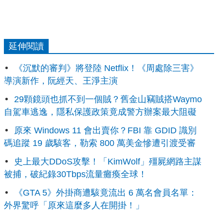
延伸閱讀
《沉默的審判》將登陸 Netflix！《周處除三害》
導演新作，阮經天、王淨主演
29顆鏡頭也抓不到一個賊？舊金山竊賊搭Waymo
自駕車逃逸，隱私保護政策竟成警方辦案最大阻礙
原來 Windows 11 會出賣你？FBI 靠 GDID 識別
碼追蹤 19 歲駭客，勒索 800 萬美金慘遭引渡受審
史上最大DDoS攻擊！「KimWolf」殭屍網路主謀
被捕，破紀錄30Tbps流量癱瘓全球！
《GTA 5》外掛商遭駭竟流出 6 萬名會員名單：
外界驚呼「原來這麼多人在開掛！」