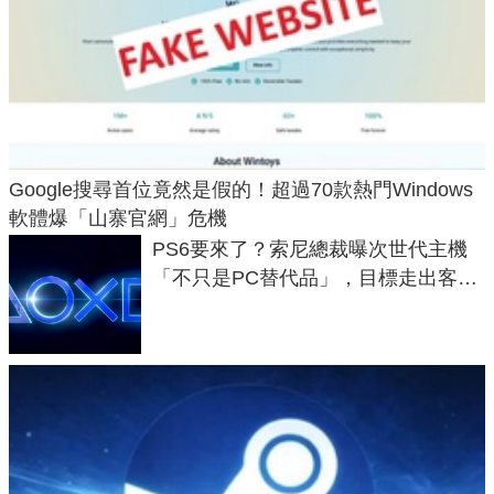
Google搜尋首位竟然是假的！超過70款熱門Windows
軟體爆「山寨官網」危機
PS6要來了？索尼總裁曝次世代主機
「不只是PC替代品」，目標走出客
廳、進軍電競桌面