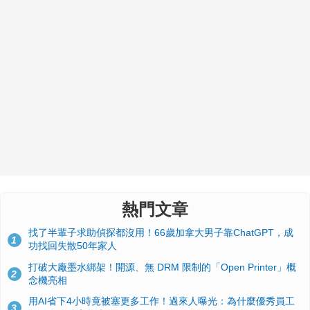
熱門文章
找了半輩子求助偵探都沒用！66歲加拿大男子靠ChatGPT，成
1
功找回失散50年家人
打破大廠墨水綁架！開源、無 DRM 限制的「Open Printer」概
2
念機亮相
用AI省下4小時竟被塞更多工作！過來人曝光：為什麼優秀員工
3