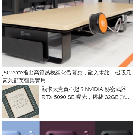
j5Create推出高質感模組化螢幕桌，融入木紋、磁吸元
素兼顧美觀與實用
顯卡太貴買不起？NVIDIA 秘密武器
RTX 5090 SE 曝光，搭載 32GB 記憶
體