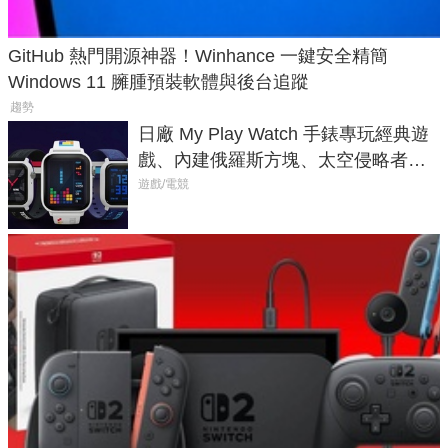
GitHub 熱門開源神器！Winhance 一鍵安全精簡
Windows 11 臃腫預裝軟體與後台追蹤
趨勢
日廠 My Play Watch 手錶專玩經典遊
戲、內建俄羅斯方塊、太空侵略者，
不過竟然不能連手機？
遊戲/電競