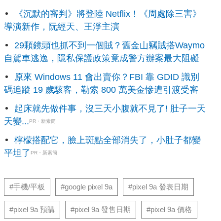
《沉默的審判》將登陸 Netflix！《周處除三害》
導演新作，阮經天、王淨主演
29顆鏡頭也抓不到一個賊？舊金山竊賊搭Waymo
自駕車逃逸，隱私保護政策竟成警方辦案最大阻礙
原來 Windows 11 會出賣你？FBI 靠 GDID 識別
碼追蹤 19 歲駭客，勒索 800 萬美金慘遭引渡受審
起床就先做件事，沒三天小腹就不見了! 肚子一天
天變...
PR・新素簡
檸檬搭配它，臉上斑點全部消失了，小肚子都變
平坦了
PR・新素簡
#手機/平板
#google pixel 9a
#pixel 9a 發表日期
#pixel 9a 預購
#pixel 9a 發售日期
#pixel 9a 價格