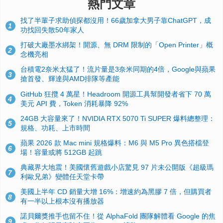
熱門文章
找了半輩子求助偵探都沒用！66歲加拿大男子靠ChatGPT，成
1
功找回失散50年家人
打破大廠墨水綁架！開源、無 DRM 限制的「Open Printer」概
2
念機亮相
台積電2奈米太猛了！流片量是3奈米同期的4倍，Google與蘋果
3
搶首發、輝達與AMD排隊等產能
GitHub 狂攬 4 萬星！Headroom 開源工具幫開發者省下 70 萬
4
美元 API 費，Token 消耗暴降 92%
24GB 大容量來了！NVIDIA RTX 5070 Ti SUPER 爆料總整理：
5
規格、功耗、上市時間
蘋果 2026 款 Mac mini 規格爆料：M6 與 M5 Pro 異色搭檔登
6
場！容量或將 512GB 起跳
典藏界大地震！美國懷舊遊戲小店驚見 97 片未公開版《超級瑪
7
利歐兄弟》變體任天堂卡帶
美國上半年 CD 銷量大增 16%：增速約為黑膠 7 倍，但購買者
8
有一半以上根本沒有播放器
諾貝爾獎推手也留不住！從 AlphaFold 團隊解體看 Google 的焦
9