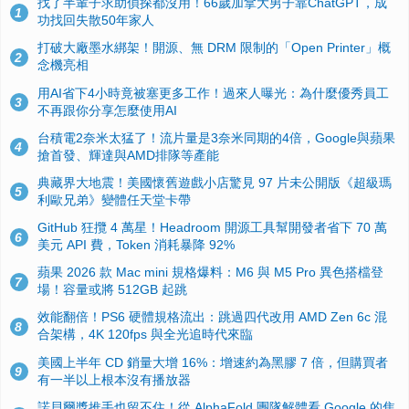
找了半輩子求助偵探都沒用！66歲加拿大男子靠ChatGPT，成
1
功找回失散50年家人
打破大廠墨水綁架！開源、無 DRM 限制的「Open Printer」概
2
念機亮相
用AI省下4小時竟被塞更多工作！過來人曝光：為什麼優秀員工
3
不再跟你分享怎麼使用AI
台積電2奈米太猛了！流片量是3奈米同期的4倍，Google與蘋果
4
搶首發、輝達與AMD排隊等產能
典藏界大地震！美國懷舊遊戲小店驚見 97 片未公開版《超級瑪
5
利歐兄弟》變體任天堂卡帶
GitHub 狂攬 4 萬星！Headroom 開源工具幫開發者省下 70 萬
6
美元 API 費，Token 消耗暴降 92%
蘋果 2026 款 Mac mini 規格爆料：M6 與 M5 Pro 異色搭檔登
7
場！容量或將 512GB 起跳
效能翻倍！PS6 硬體規格流出：跳過四代改用 AMD Zen 6c 混
8
合架構，4K 120fps 與全光追時代來臨
美國上半年 CD 銷量大增 16%：增速約為黑膠 7 倍，但購買者
9
有一半以上根本沒有播放器
諾貝爾獎推手也留不住！從 AlphaFold 團隊解體看 Google 的焦