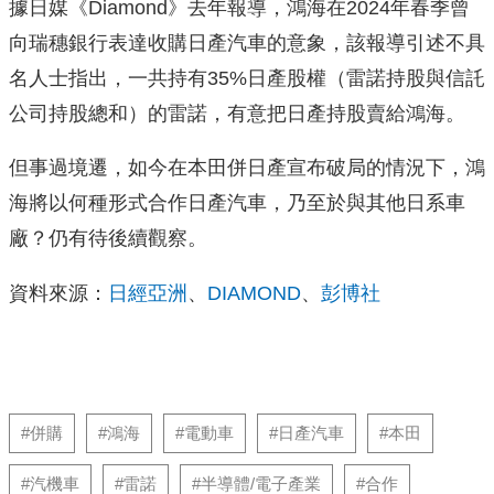
據日媒《Diamond》去年報導，鴻海在2024年春季曾
向瑞穗銀行表達收購日產汽車的意象，該報導引述不具
名人士指出，一共持有35%日產股權（雷諾持股與信託
公司持股總和）的雷諾，有意把日產持股賣給鴻海。
但事過境遷，如今在本田併日產宣布破局的情況下，鴻
海將以何種形式合作日產汽車，乃至於與其他日系車
廠？仍有待後續觀察。
資料來源：
日經亞洲
、
DIAMOND
、
彭博社
#併購
#鴻海
#電動車
#日產汽車
#本田
#汽機車
#雷諾
#半導體/電子產業
#合作