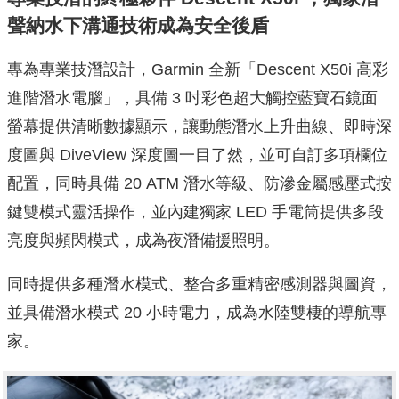
專為專業技潛設計，Garmin 全新「Descent X50i 高彩
進階潛水電腦」，具備 3 吋彩色超大觸控藍寶石鏡面
螢幕提供清晰數據顯示，讓動態潛水上升曲線、即時深
度圖與 DiveView 深度圖一目了然，並可自訂多項欄位
配置，同時具備 20 ATM 潛水等級、防滲金屬感壓式按
鍵雙模式靈活操作，並內建獨家 LED 手電筒提供多段
亮度與頻閃模式，成為夜潛備援照明。
同時提供多種潛水模式、整合多重精密感測器與圖資，
並具備潛水模式 20 小時電力，成為水陸雙棲的導航專
家。