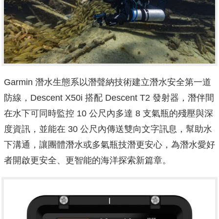
Garmin 潛水生態系以潛聲納技術建立潛水安全第一道
防線，Descent X50i 搭配 Descent T2 發射器，潛伴間
在水下可同時監控 10 公尺內多達 8 支氣瓶的殘壓與深
度資訊，並能在 30 公尺內傳送雙向文字訊息，幫助水
下溝通，讓團體潛水或多氣瓶技潛更安心，為潛水愛好
者開啟更安全、更智能的海洋探索新篇章。