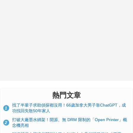
熱門文章
找了半輩子求助偵探都沒用！66歲加拿大男子靠ChatGPT，成
1
功找回失散50年家人
打破大廠墨水綁架！開源、無 DRM 限制的「Open Printer」概
2
念機亮相
記憶體漲太兇連老闆都怕了？SK海力士竟然認了價格「不正
3
常」：再漲下去不是好事