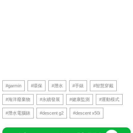
#garmin
#環保
#潛水
#手錶
#智慧穿戴
#海洋廢棄物
#永續發展
#健康監測
#運動模式
#潛水電腦錶
#descent g2
#descent x50i
送【10個ChatGPT的好工具】電子書