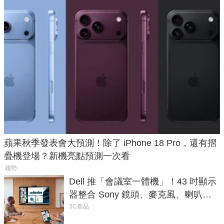
蘋果秋季發表會大預測！除了 iPhone 18 Pro，還有摺
疊機登場？新機亮點預測一次看
趨勢
Dell 推「會議室一體機」！43 吋顯示
器整合 Sony 鏡頭、麥克風、喇叭，
一條 USB-C 就能開會
3C新品