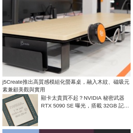
j5Create推出高質感模組化螢幕桌，融入木紋、磁吸元
素兼顧美觀與實用
顯卡太貴買不起？NVIDIA 秘密武器
RTX 5090 SE 曝光，搭載 32GB 記憶
體