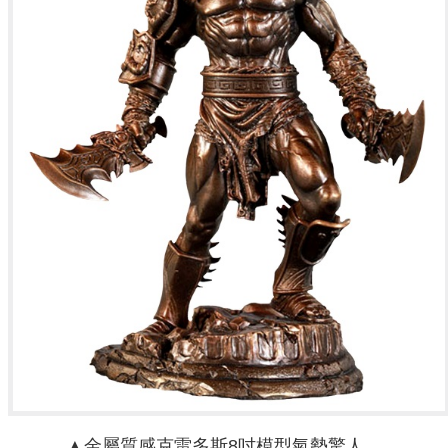
▲金屬質感克雷多斯8吋模型氣勢驚人。