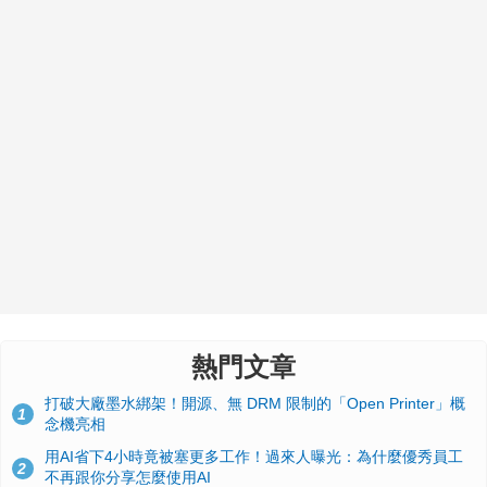
熱門文章
打破大廠墨水綁架！開源、無 DRM 限制的「Open Printer」概
1
念機亮相
用AI省下4小時竟被塞更多工作！過來人曝光：為什麼優秀員工
2
不再跟你分享怎麼使用AI