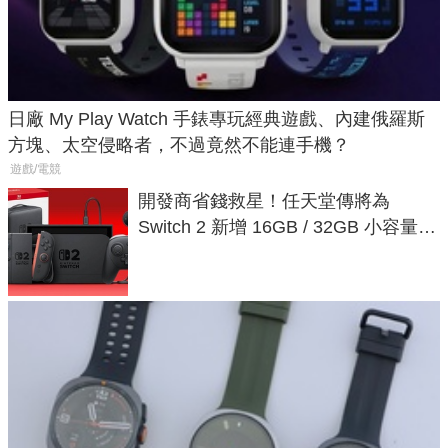
日廠 My Play Watch 手錶專玩經典遊戲、內建俄羅斯
方塊、太空侵略者，不過竟然不能連手機？
遊戲/電競
開發商省錢救星！任天堂傳將為
Switch 2 新增 16GB / 32GB 小容量遊
戲卡的選擇