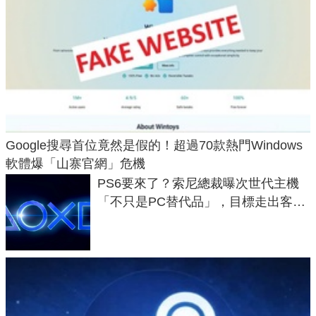
Google搜尋首位竟然是假的！超過70款熱門Windows
軟體爆「山寨官網」危機
PS6要來了？索尼總裁曝次世代主機
「不只是PC替代品」，目標走出客
廳、進軍電競桌面