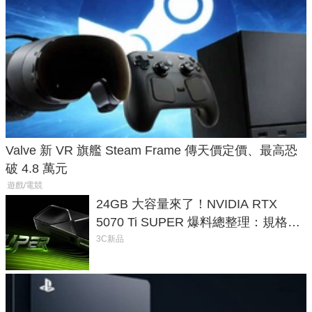
Valve 新 VR 旗艦 Steam Frame 傳天價定價、最高恐
破 4.8 萬元
遊戲/電競
24GB 大容量來了！NVIDIA RTX
5070 Ti SUPER 爆料總整理：規格、
功耗、上市時間
3C新品