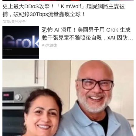
史上最大DDoS攻擊！「KimWolf」殭屍網路主謀被
捕，破紀錄30Tbps流量癱瘓全球！
雲端/資訊安全
恐怖 AI 濫用！美國男子用 Grok 生成
數千張兒童不雅照後自殺，xAI 因防護
失靈與不配合警方遭起訴
AI/大數據