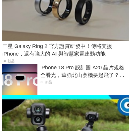
三星 Galaxy Ring 2 官方證實研發中！傳將支援
iPhone，還有強大的 AI 與智慧家電連動功能
3C新品
iPhone 18 Pro 設計圖 A20 晶片規格
全看光，華強北山寨機要起飛了？專
家曝山寨機無法復刻兩大關鍵
3C新品