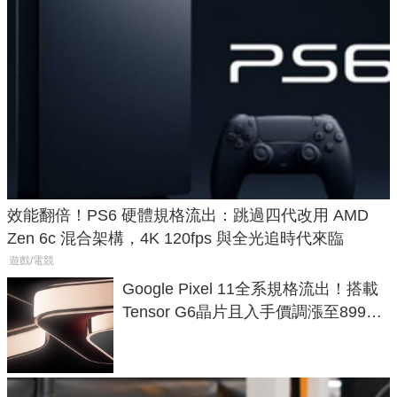
效能翻倍！PS6 硬體規格流出：跳過四代改用 AMD
Zen 6c 混合架構，4K 120fps 與全光追時代來臨
遊戲/電競
Google Pixel 11全系規格流出！搭載
Tensor G6晶片且入手價調漲至899美
元