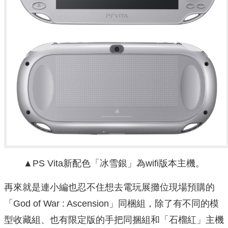
▲PS Vita新配色「冰雪銀」為wifi版本主機。
再來就是連小編也忍不住想去電玩展攤位現場預購的
「God of War : Ascension」同梱組，除了有不同的模
型收藏組、也有限定版的手把同捆組和「石榴紅」主機