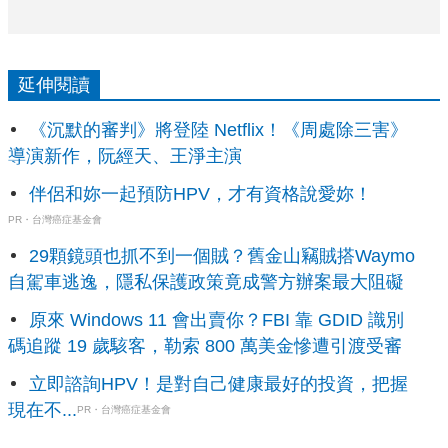
延伸閱讀
《沉默的審判》將登陸 Netflix！《周處除三害》
導演新作，阮經天、王淨主演
伴侶和妳一起預防HPV，才有資格說愛妳！
PR・台灣癌症基金會
29顆鏡頭也抓不到一個賊？舊金山竊賊搭Waymo
自駕車逃逸，隱私保護政策竟成警方辦案最大阻礙
原來 Windows 11 會出賣你？FBI 靠 GDID 識別
碼追蹤 19 歲駭客，勒索 800 萬美金慘遭引渡受審
立即諮詢HPV！是對自己健康最好的投資，把握
現在不...
PR・台灣癌症基金會