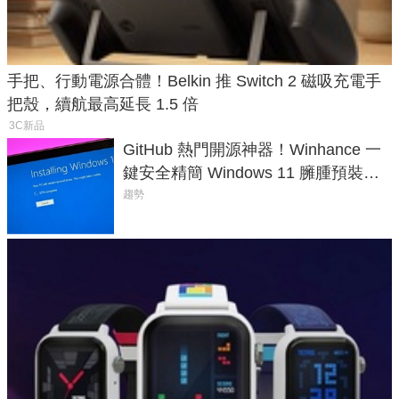
手把、行動電源合體！Belkin 推 Switch 2 磁吸充電手
把殼，續航最高延長 1.5 倍
3C新品
GitHub 熱門開源神器！Winhance 一
鍵安全精簡 Windows 11 臃腫預裝軟
體與後台追蹤
趨勢