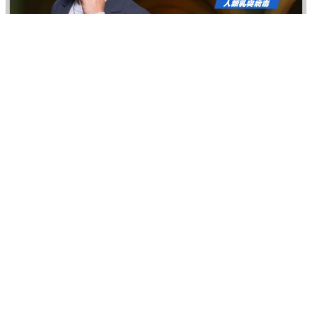
伴侶和妳一起預防HPV，才有資格說愛妳！
PR（台灣癌症基金會）
史上最大DDoS攻擊！「KimWolf」殭
屍網路主謀被捕，破紀錄30Tbps流量
癱瘓全球！
雲端/資訊安全