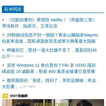
延伸閱讀
《沉默的審判》將登陸 Netflix！《周處除三害》
導演新作，阮經天、王淨主演
29顆鏡頭也抓不到一個賊？舊金山竊賊搭Waymo
自駕車逃逸，隱私保護政策竟成警方辦案最大阻礙
檸檬加它，堅持一週大肚腩不見了，重新回到45
公斤
PR・新素簡
原來 Windows 11 會出賣你？FBI 靠 GDID 識別
碼追蹤 19 歲駭客，勒索 800 萬美金慘遭引渡受審
腹部脂肪的「剋星」找到了，常吃這幾物，吃走
大肚囊，...
PR・新素簡
9597借錢網
PR