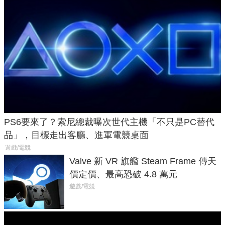
PS6要來了？索尼總裁曝次世代主機「不只是PC替代
品」，目標走出客廳、進軍電競桌面
遊戲/電競
Valve 新 VR 旗艦 Steam Frame 傳天
價定價、最高恐破 4.8 萬元
遊戲/電競