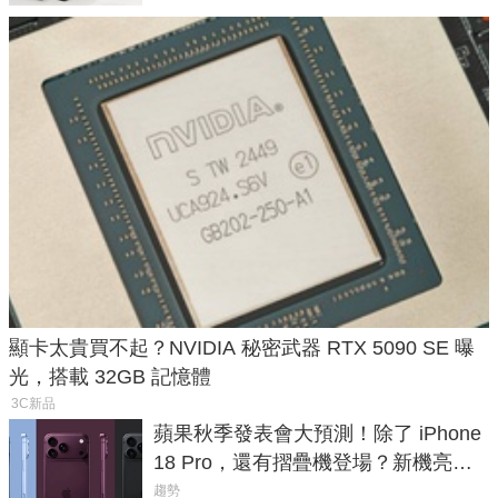
顯卡太貴買不起？NVIDIA 秘密武器 RTX 5090 SE 曝
光，搭載 32GB 記憶體
3C新品
蘋果秋季發表會大預測！除了 iPhone
18 Pro，還有摺疊機登場？新機亮點
預測一次看
趨勢