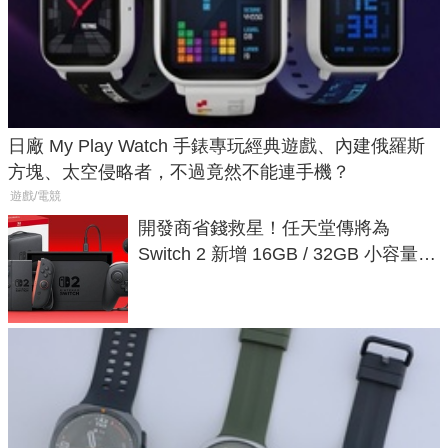
日廠 My Play Watch 手錶專玩經典遊戲、內建俄羅斯
方塊、太空侵略者，不過竟然不能連手機？
遊戲/電競
開發商省錢救星！任天堂傳將為
Switch 2 新增 16GB / 32GB 小容量遊
戲卡的選擇