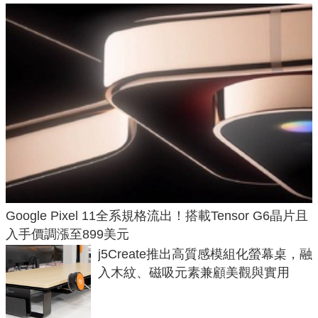
Google Pixel 11全系規格流出！搭載Tensor G6晶片且
入手價調漲至899美元
j5Create推出高質感模組化螢幕桌，融
入木紋、磁吸元素兼顧美觀與實用