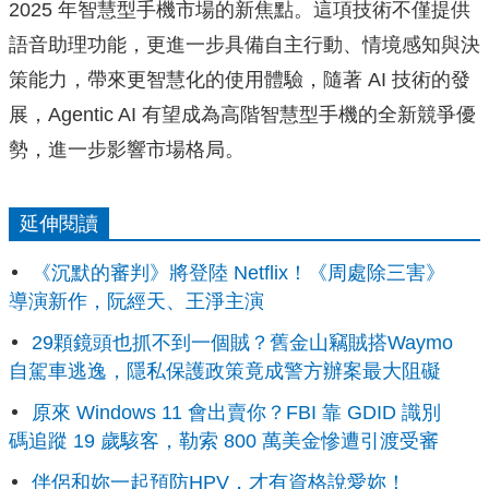
2025 年智慧型手機市場的新焦點。這項技術不僅提供
語音助理功能，更進一步具備自主行動、情境感知與決
策能力，帶來更智慧化的使用體驗，隨著 AI 技術的發
展，Agentic AI 有望成為高階智慧型手機的全新競爭優
勢，進一步影響市場格局。
延伸閱讀
《沉默的審判》將登陸 Netflix！《周處除三害》
導演新作，阮經天、王淨主演
29顆鏡頭也抓不到一個賊？舊金山竊賊搭Waymo
自駕車逃逸，隱私保護政策竟成警方辦案最大阻礙
原來 Windows 11 會出賣你？FBI 靠 GDID 識別
碼追蹤 19 歲駭客，勒索 800 萬美金慘遭引渡受審
伴侶和妳一起預防HPV，才有資格說愛妳！