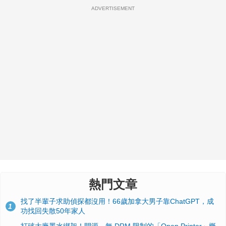
ADVERTISEMENT
熱門文章
找了半輩子求助偵探都沒用！66歲加拿大男子靠ChatGPT，成
1
功找回失散50年家人
打破大廠墨水綁架！開源、無 DRM 限制的「Open Printer」概