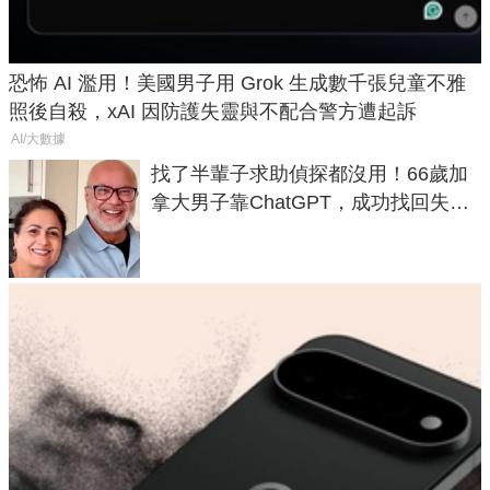
恐怖 AI 濫用！美國男子用 Grok 生成數千張兒童不雅
照後自殺，xAI 因防護失靈與不配合警方遭起訴
AI/大數據
找了半輩子求助偵探都沒用！66歲加
拿大男子靠ChatGPT，成功找回失散
50年家人