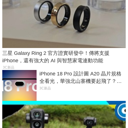
三星 Galaxy Ring 2 官方證實研發中！傳將支援
iPhone，還有強大的 AI 與智慧家電連動功能
3C新品
iPhone 18 Pro 設計圖 A20 晶片規格
全看光，華強北山寨機要起飛了？專
家曝山寨機無法復刻兩大關鍵
3C新品