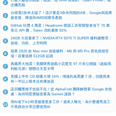
2
念機亮相
台積電2奈米太猛了！流片量是3奈米同期的4倍，Google與蘋果
3
搶首發、輝達與AMD排隊等產能
GitHub 狂攬 4 萬星！Headroom 開源工具幫開發者省下 70 萬
4
美元 API 費，Token 消耗暴降 92%
24GB 大容量來了！NVIDIA RTX 5070 Ti SUPER 爆料總整理：
5
規格、功耗、上市時間
蘋果 2026 款 Mac mini 規格爆料：M6 與 M5 Pro 異色搭檔登
6
場！容量或將 512GB 起跳
典藏界大地震！美國懷舊遊戲小店驚見 97 片未公開版《超級瑪
7
利歐兄弟》變體任天堂卡帶
美國上半年 CD 銷量大增 16%：增速約為黑膠 7 倍，但購買者
8
有一半以上根本沒有播放器
諾貝爾獎推手也留不住！從 AlphaFold 團隊解體看 Google 的焦
9
慮：為何明星實驗室要為 Gemini 讓路？
用AI省下4小時竟被塞更多工作！過來人曝光：為什麼優秀員工
10
不再跟你分享怎麼使用AI