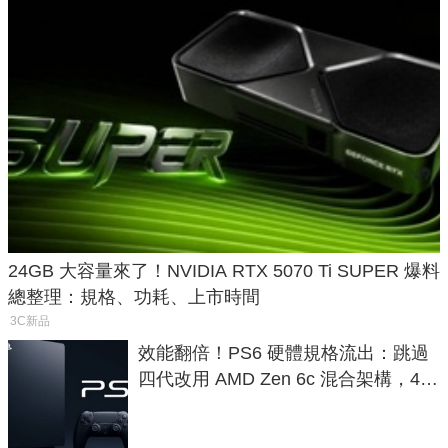
24GB 大容量來了！NVIDIA RTX 5070 Ti SUPER 爆料
總整理：規格、功耗、上市時間
3C新品
效能翻倍！PS6 硬體規格流出：跳過
四代改用 AMD Zen 6c 混合架構，4K
120fps 與全光追時代來臨