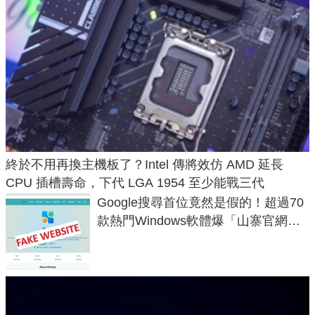
終於不用再換主機板了？Intel 傳將效仿 AMD 延長
CPU 插槽壽命，下代 LGA 1954 至少能戰三代
Google搜尋首位竟然是假的！超過70
款熱門Windows軟體爆「山寨官網」
危機