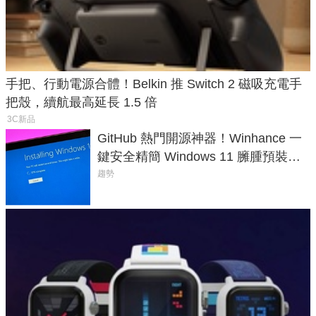
手把、行動電源合體！Belkin 推 Switch 2 磁吸充電手
把殼，續航最高延長 1.5 倍
3C新品
GitHub 熱門開源神器！Winhance 一
鍵安全精簡 Windows 11 臃腫預裝軟
體與後台追蹤
趨勢