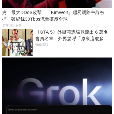
史上最大DDoS攻擊！「KimWolf」殭屍網路主謀被
捕，破紀錄30Tbps流量癱瘓全球！
雲端/資訊安全
《GTA 5》外掛商遭駭竟流出 6 萬名
會員名單：外界驚呼「原來這麼多人
在開掛！」
遊戲/電競