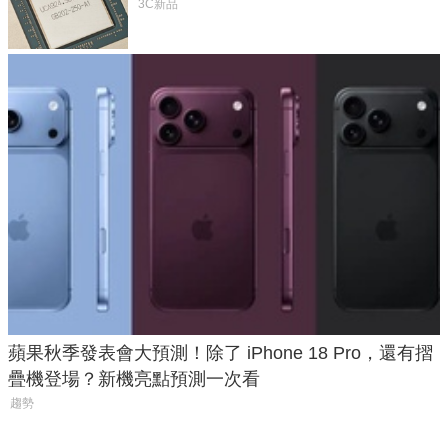
體
3C新品
蘋果秋季發表會大預測！除了 iPhone 18 Pro，還有摺
疊機登場？新機亮點預測一次看
趨勢