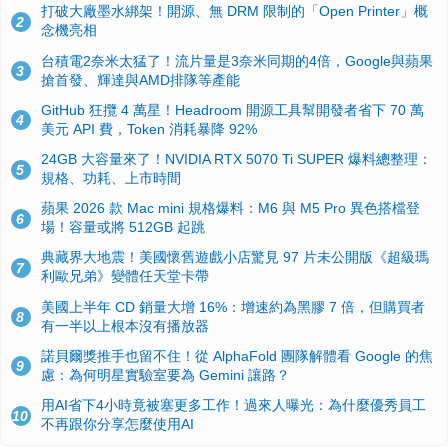
打破大廠墨水綁架！開源、無 DRM 限制的「Open Printer」概
2
念機亮相
台積電2奈米太猛了！流片量是3奈米同期的4倍，Google與蘋果
3
搶首發、輝達與AMD排隊等產能
GitHub 狂攬 4 萬星！Headroom 開源工具幫開發者省下 70 萬
4
美元 API 費，Token 消耗暴降 92%
24GB 大容量來了！NVIDIA RTX 5070 Ti SUPER 爆料總整理：
5
規格、功耗、上市時間
蘋果 2026 款 Mac mini 規格爆料：M6 與 M5 Pro 異色搭檔登
6
場！容量或將 512GB 起跳
典藏界大地震！美國懷舊遊戲小店驚見 97 片未公開版《超級瑪
7
利歐兄弟》變體任天堂卡帶
美國上半年 CD 銷量大增 16%：增速約為黑膠 7 倍，但購買者
8
有一半以上根本沒有播放器
諾貝爾獎推手也留不住！從 AlphaFold 團隊解體看 Google 的焦
9
慮：為何明星實驗室要為 Gemini 讓路？
用AI省下4小時竟被塞更多工作！過來人曝光：為什麼優秀員工
10
不再跟你分享怎麼使用AI