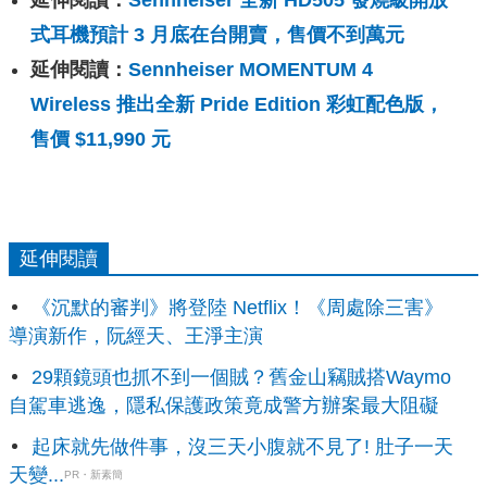
延伸閱讀：
Sennheiser 全新 HD505 發燒級開放
式耳機預計 3 月底在台開賣，售價不到萬元
延伸閱讀：
Sennheiser MOMENTUM 4
Wireless 推出全新 Pride Edition 彩虹配色版，
售價 $11,990 元
延伸閱讀
《沉默的審判》將登陸 Netflix！《周處除三害》
導演新作，阮經天、王淨主演
29顆鏡頭也抓不到一個賊？舊金山竊賊搭Waymo
自駕車逃逸，隱私保護政策竟成警方辦案最大阻礙
起床就先做件事，沒三天小腹就不見了! 肚子一天
天變...
PR・新素簡