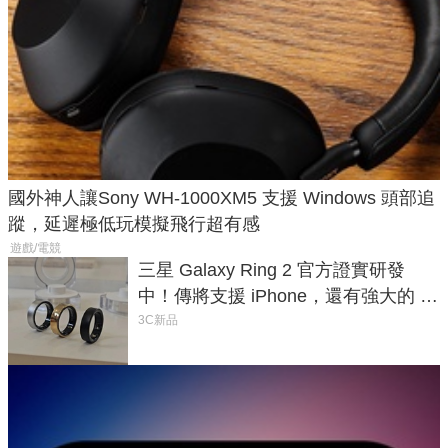
國外神人讓Sony WH-1000XM5 支援 Windows 頭部追
蹤，延遲極低玩模擬飛行超有感
遊戲/電競
三星 Galaxy Ring 2 官方證實研發
中！傳將支援 iPhone，還有強大的 AI
與智慧家電連動功能
3C新品