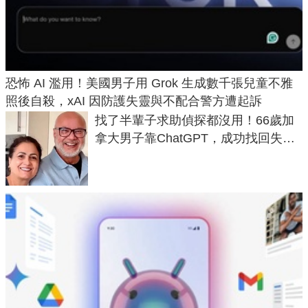
恐怖 AI 濫用！美國男子用 Grok 生成數千張兒童不雅
照後自殺，xAI 因防護失靈與不配合警方遭起訴
找了半輩子求助偵探都沒用！66歲加
拿大男子靠ChatGPT，成功找回失散
50年家人