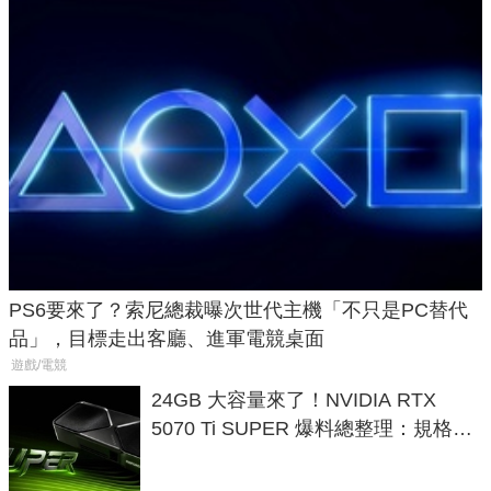
PS6要來了？索尼總裁曝次世代主機「不只是PC替代
品」，目標走出客廳、進軍電競桌面
遊戲/電競
24GB 大容量來了！NVIDIA RTX
5070 Ti SUPER 爆料總整理：規格、
功耗、上市時間