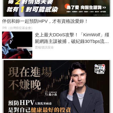
伴侶和妳一起預防HPV，才有資格說愛妳！
PR（台灣癌症基金會）
史上最大DDoS攻擊！「KimWolf」殭
屍網路主謀被捕，破紀錄30Tbps流量
癱瘓全球！
雲端/資訊安全