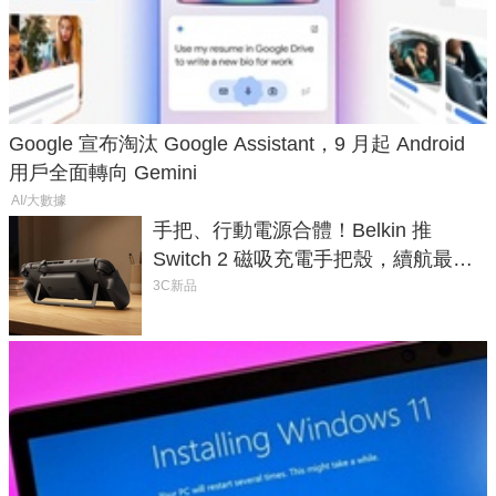
Google 宣布淘汰 Google Assistant，9 月起 Android
用戶全面轉向 Gemini
AI/大數據
手把、行動電源合體！Belkin 推
Switch 2 磁吸充電手把殼，續航最高
延長 1.5 倍
3C新品