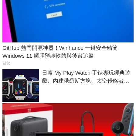
GitHub 熱門開源神器！Winhance 一鍵安全精簡
Windows 11 臃腫預裝軟體與後台追蹤
趨勢
日廠 My Play Watch 手錶專玩經典遊
戲、內建俄羅斯方塊、太空侵略者，
不過竟然不能連手機？