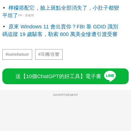
檸檬搭配它，臉上斑點全部消失了，小肚子都變
平坦了
PR・新素簡
原來 Windows 11 會出賣你？FBI 靠 GDID 識別
碼追蹤 19 歲駭客，勒索 800 萬美金慘遭引渡受審
#sennheiser
#耳機/音響
送【10個ChatGPT的好工具】電子書
ADVERTISEMENT