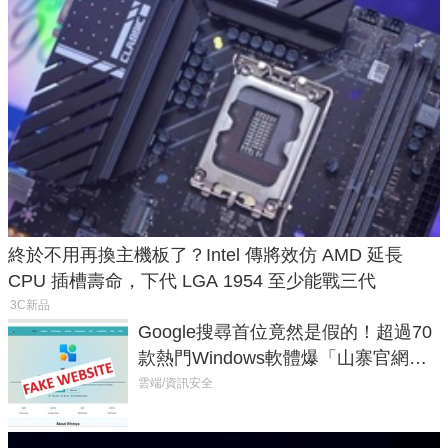
終於不用再換主機板了？Intel 傳將效仿 AMD 延長
CPU 插槽壽命，下代 LGA 1954 至少能戰三代
3C新品
Google搜尋首位竟然是假的！超過70
款熱門Windows軟體爆「山寨官網」
危機
雲端/資訊安全