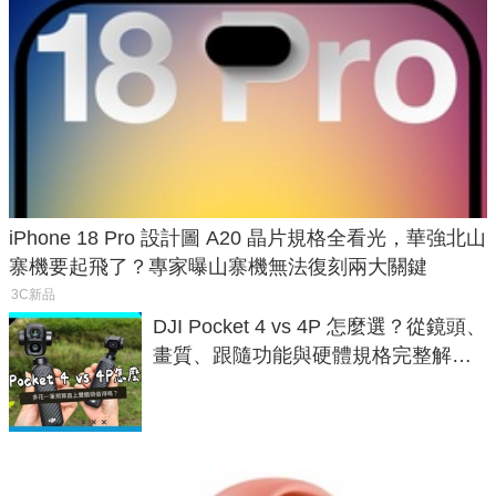
iPhone 18 Pro 設計圖 A20 晶片規格全看光，華強北山
寨機要起飛了？專家曝山寨機無法復刻兩大關鍵
3C新品
DJI Pocket 4 vs 4P 怎麼選？從鏡頭、
畫質、跟隨功能與硬體規格完整解
析，一次看懂兩台差異