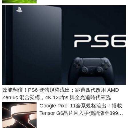
效能翻倍！PS6 硬體規格流出：跳過四代改用 AMD
Zen 6c 混合架構，4K 120fps 與全光追時代來臨
Google Pixel 11全系規格流出！搭載
Tensor G6晶片且入手價調漲至899美
元