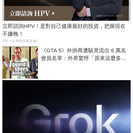
立即諮詢HPV！是對自己健康最好的投資，把握現在
不嫌晚！
PR（台灣癌症基金會）
《GTA 5》外掛商遭駭竟流出 6 萬名
會員名單：外界驚呼「原來這麼多人
在開掛！」