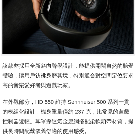
該款亦採用全新斜向聲學設計，能提供開闊自然的聽覺
體驗，讓用戶彷彿身歷其境，特別適合對空間定位要求
高的音樂愛好者與遊戲玩家。
在外觀部分，HD 550 維持 Sennheiser 500 系列一貫
的模組化設計，機身重量僅約 237 克，比常見的遊戲
控制器還輕。耳罩採透氣金屬網搭配柔軟頭帶材質，提
供長時間配戴依舊舒適的使用感受。