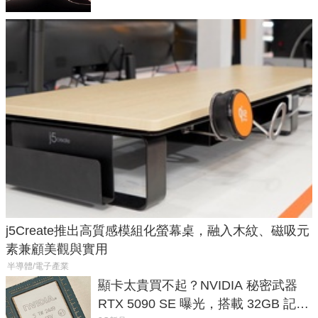
j5Create推出高質感模組化螢幕桌，融入木紋、磁吸元
素兼顧美觀與實用
半導體/電子產業
顯卡太貴買不起？NVIDIA 秘密武器
RTX 5090 SE 曝光，搭載 32GB 記憶