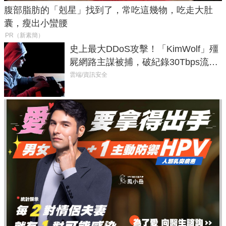
腹部脂肪的「剋星」找到了，常吃這幾物，吃走大肚
囊，瘦出小蠻腰
PR（新素簡）
史上最大DDoS攻擊！「KimWolf」殭
屍網路主謀被捕，破紀錄30Tbps流量
癱瘓全球！
雲端/資訊安全