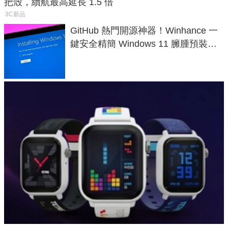
把殼，續航最高延長 1.5 倍
3C新品
GitHub 熱門開源神器！Winhance 一
鍵安全精簡 Windows 11 臃腫預裝軟
體與後台追蹤