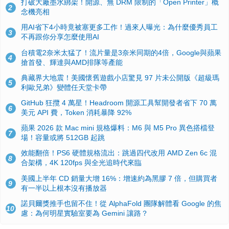
打破大廠墨水綁架！開源、無 DRM 限制的「Open Printer」概
2
念機亮相
用AI省下4小時竟被塞更多工作！過來人曝光：為什麼優秀員工
3
不再跟你分享怎麼使用AI
台積電2奈米太猛了！流片量是3奈米同期的4倍，Google與蘋果
4
搶首發、輝達與AMD排隊等產能
典藏界大地震！美國懷舊遊戲小店驚見 97 片未公開版《超級瑪
5
利歐兄弟》變體任天堂卡帶
GitHub 狂攬 4 萬星！Headroom 開源工具幫開發者省下 70 萬
6
美元 API 費，Token 消耗暴降 92%
蘋果 2026 款 Mac mini 規格爆料：M6 與 M5 Pro 異色搭檔登
7
場！容量或將 512GB 起跳
效能翻倍！PS6 硬體規格流出：跳過四代改用 AMD Zen 6c 混
8
合架構，4K 120fps 與全光追時代來臨
美國上半年 CD 銷量大增 16%：增速約為黑膠 7 倍，但購買者
9
有一半以上根本沒有播放器
諾貝爾獎推手也留不住！從 AlphaFold 團隊解體看 Google 的焦
10
慮：為何明星實驗室要為 Gemini 讓路？