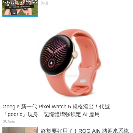
析，一次看懂兩台差異
評測
Google 新一代 Pixel Watch 5 規格流出！代號
「godric」現身，記憶體增強鎖定 AI 應用
3C新品
終於要好用了！ROG Ally 將迎來系統