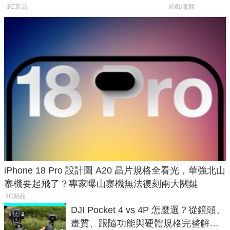
導航功能
飛行超有感
3C新品
遊戲/電競
iPhone 18 Pro 設計圖 A20 晶片規格全看光，華強北山
寨機要起飛了？專家曝山寨機無法復刻兩大關鍵
3C新品
DJI Pocket 4 vs 4P 怎麼選？從鏡頭、
畫質、跟隨功能與硬體規格完整解