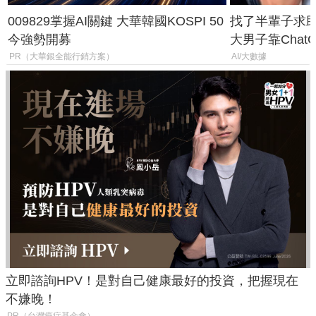
009829掌握AI關鍵 大華韓國KOSPI 50
找了半輩子求助
今強勢開募
大男子靠Chat
年家人
PR（大華銀全能行銷方案）
AI/大數據
立即諮詢HPV！是對自己健康最好的投資，把握現在
不嫌晚！