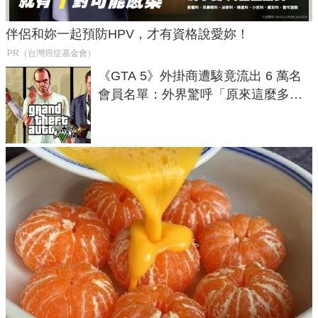
伴侶和妳一起預防HPV，才有資格說愛妳！
PR（台灣癌症基金會）
《GTA 5》外掛商遭駭竟流出 6 萬名
會員名單：外界驚呼「原來這麼多人
在開掛！」