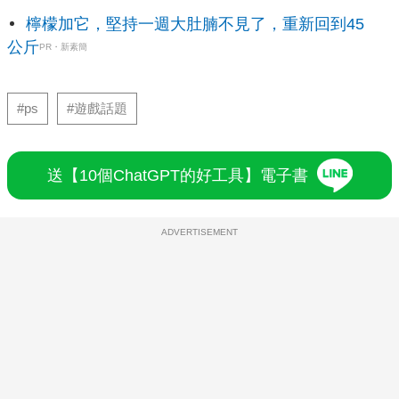
檸檬加它，堅持一週大肚腩不見了，重新回到45
公斤
PR・新素簡
#ps
#遊戲話題
送【10個ChatGPT的好工具】電子書
ADVERTISEMENT