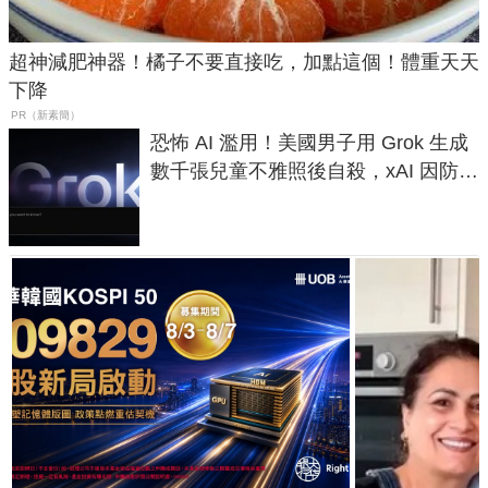
超神減肥神器！橘子不要直接吃，加點這個！體重天天
下降
PR（新素簡）
恐怖 AI 濫用！美國男子用 Grok 生成
數千張兒童不雅照後自殺，xAI 因防護
失靈與不配合警方遭起訴