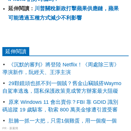
延伸閱讀：
川普關稅新政打擊蘋果供應鏈，蘋果
可能透過五種方式減少不利影響
延伸閱讀
《沉默的審判》將登陸 Netflix！《周處除三害》
導演新作，阮經天、王淨主演
29顆鏡頭也抓不到一個賊？舊金山竊賊搭Waymo
自駕車逃逸，隱私保護政策竟成警方辦案最大阻礙
原來 Windows 11 會出賣你？FBI 靠 GDID 識別
碼追蹤 19 歲駭客，勒索 800 萬美金慘遭引渡受審
肚腩一抓一大把，只需1個雞蛋，用一個瘦一個
PR・新素簡