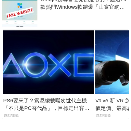
款熱門Windows軟體爆「山寨官網」
危機
PS6要來了？索尼總裁曝次世代主機
Valve 新 VR 
「不只是PC替代品」，目標走出客
價定價、最高恐破
廳、進軍電競桌面
遊戲/電競
遊戲/電競