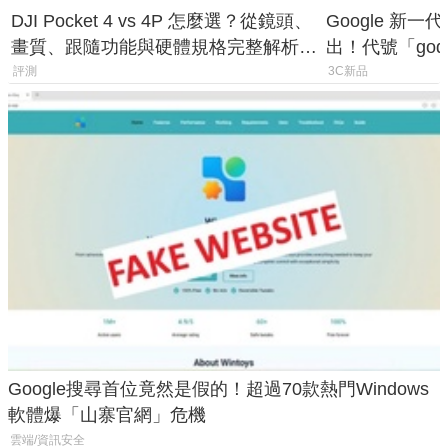
DJI Pocket 4 vs 4P 怎麼選？從鏡頭、
Google 新一代 
畫質、跟隨功能與硬體規格完整解析，
出！代號「god
一次看懂兩台差異
鎖定 AI 應用
評測
3C新品
Google搜尋首位竟然是假的！超過70款熱門Windows
軟體爆「山寨官網」危機
雲端/資訊安全