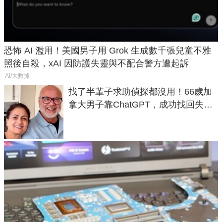
恐怖 AI 濫用！美國男子用 Grok 生成數千張兒童不雅
照後自殺，xAI 因防護失靈與不配合警方遭起訴
AI/大數據
找了半輩子求助偵探都沒用！66歲加
拿大男子靠ChatGPT，成功找回失散
50年家人