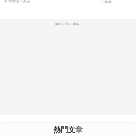
體
半導體/電子產業
3C新品
ADVERTISEMENT
熱門文章