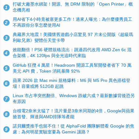
打破大廠墨水綁架！開源、無 DRM 限制的「Open Printer」概
1
念機亮相
用AI省下4小時竟被塞更多工作！過來人曝光：為什麼優秀員工
2
不再跟你分享怎麼使用AI
典藏界大地震！美國懷舊遊戲小店驚見 97 片未公開版《超級瑪
3
利歐兄弟》變體任天堂卡帶
效能翻倍！PS6 硬體規格流出：跳過四代改用 AMD Zen 6c 混
4
合架構，4K 120fps 與全光追時代來臨
GitHub 狂攬 4 萬星！Headroom 開源工具幫開發者省下 70 萬
5
美元 API 費，Token 消耗暴降 92%
蘋果 2026 款 Mac mini 規格爆料：M6 與 M5 Pro 異色搭檔登
6
場！容量或將 512GB 起跳
Linux 市占率突然翻倍、Windows 跌破六成？最新數據背後恐另
7
有原因
台積電2奈米太猛了！流片量是3奈米同期的4倍，Google與蘋果
8
搶首發、輝達與AMD排隊等產能
諾貝爾獎推手也留不住！從 AlphaFold 團隊解體看 Google 的焦
9
慮：為何明星實驗室要為 Gemini 讓路？