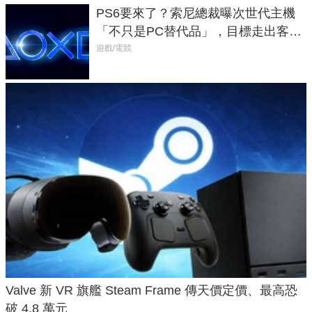
PS6要來了？索尼總裁曝次世代主機
「不只是PC替代品」，目標走出客
廳、進軍電競桌面
遊戲/電競
Valve 新 VR 旗艦 Steam Frame 傳天價定價、最高恐
破 4.8 萬元