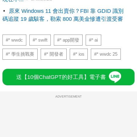
原來 Windows 11 會出賣你？FBI 靠 GDID 識別
碼追蹤 19 歲駭客，勒索 800 萬美金慘遭引渡受審
#* wwdc
#* swift
#* app開發
#* ai
#* 學生挑戰賽
#* 開發者
#* ios
#* wwdc 25
送【10個ChatGPT的好工具】電子書
ADVERTISEMENT