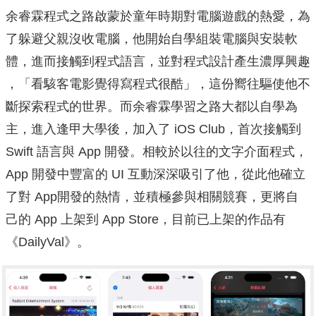
余睿霖程式之路啟蒙於童年時期對電腦遊戲的熱愛，為
了躲避父親沒收電腦，他開始自學組裝電腦與安裝軟
體，進而接觸到程式語言，並對程式設計產生濃厚興趣
，「看駭客電影覺得寫程式很酷」，這份嚮往驅使他不
斷探索程式的世界。而余睿霖學習之路大都以自學為
主，進入逢甲大學後，加入了 iOS Club，首次接觸到
Swift 語言與 App 開發。相較於以往的文字介面程式，
App 開發中豐富的 UI 互動深深吸引了他，從此他確立
了對 App開發的熱情，並積極參與相關競賽，更將自
己的 App 上架到 App Store，目前已上架的作品有
《DailyVal》。