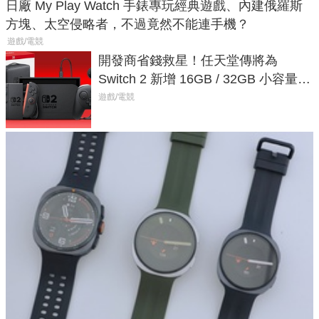
日廠 My Play Watch 手錶專玩經典遊戲、內建俄羅斯
方塊、太空侵略者，不過竟然不能連手機？
遊戲/電競
開發商省錢救星！任天堂傳將為
Switch 2 新增 16GB / 32GB 小容量遊
戲卡的選擇
遊戲/電競