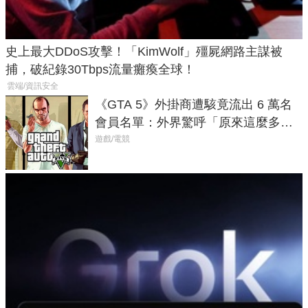
史上最大DDoS攻擊！「KimWolf」殭屍網路主謀被
捕，破紀錄30Tbps流量癱瘓全球！
雲端/資訊安全
《GTA 5》外掛商遭駭竟流出 6 萬名
會員名單：外界驚呼「原來這麼多人
在開掛！」
遊戲/電競