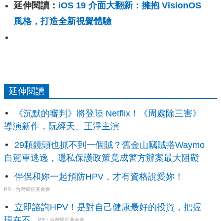
延伸閱讀：
iOS 19 介面大翻新：擁抱 VisionOS
風格，打造全新視覺體驗
延伸閱讀
《沉默的審判》將登陸 Netflix！《周處除三害》
導演新作，阮經天、王淨主演
29顆鏡頭也抓不到一個賊？舊金山竊賊搭Waymo
自駕車逃逸，隱私保護政策竟成警方辦案最大阻礙
伴侶和妳一起預防HPV，才有資格說愛妳！
PR・台灣癌症基金會
立即諮詢HPV！是對自己健康最好的投資，把握
現在不...
PR・台灣癌症基金會