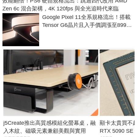
效能翻倍！PS6 硬體規格流出：跳過四代改用 AMD
Zen 6c 混合架構，4K 120fps 與全光追時代來臨
Google Pixel 11全系規格流出！搭載
Tensor G6晶片且入手價調漲至899美
元
j5Create推出高質感模組化螢幕桌，融
顯卡太貴買不起？
入木紋、磁吸元素兼顧美觀與實用
RTX 5090 S