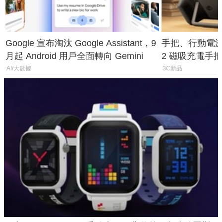
Google 宣布淘汰 Google Assistant，9
手把、行動電源合體
月起 Android 用戶全面轉向 Gemini
2 磁吸充電手把
倍
AI/大數據
3C新品