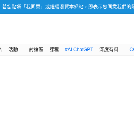
，若您點選「我同意」或繼續瀏覽本網站，即表示您同意我們的
片
活動
討論區
課程
#AI ChatGPT
深度有料
C