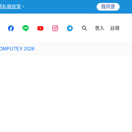
隱私權政策
。
我同意
登入
註冊
OMPUTEX 2026