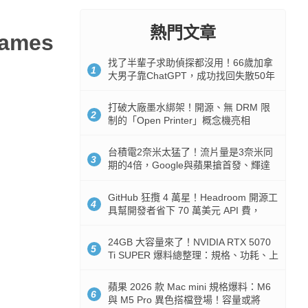
熱門文章
ames
找了半輩子求助偵探都沒用！66歲加拿
1
大男子靠ChatGPT，成功找回失散50年
家人
打破大廠墨水綁架！開源、無 DRM 限
2
制的「Open Printer」概念機亮相
台積電2奈米太猛了！流片量是3奈米同
3
期的4倍，Google與蘋果搶首發、輝達
與AMD排隊等產能
GitHub 狂攬 4 萬星！Headroom 開源工
4
具幫開發者省下 70 萬美元 API 費，
Token 消耗暴降 92%
24GB 大容量來了！NVIDIA RTX 5070
5
Ti SUPER 爆料總整理：規格、功耗、上
市時間
蘋果 2026 款 Mac mini 規格爆料：M6
6
與 M5 Pro 異色搭檔登場！容量或將