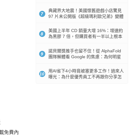
512GB 起跳
典藏界大地震！美國懷舊遊戲小店驚見
7
97 片未公開版《超級瑪利歐兄弟》變體
任天堂卡帶
美國上半年 CD 銷量大增 16%：增速約
8
為黑膠 7 倍，但購買者有一半以上根本
沒有播放器
諾貝爾獎推手也留不住！從 AlphaFold
9
團隊解體看 Google 的焦慮：為何明星
實驗室要為 Gemini 讓路？
用AI省下4小時竟被塞更多工作！過來人
10
曝光：為什麼優秀員工不再跟你分享怎
麼使用AI
天
下載免費內