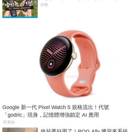
析，一次看懂兩台差異
評測
Google 新一代 Pixel Watch 5 規格流出！代號
「godric」現身，記憶體增強鎖定 AI 應用
3C新品
終於要好用了！ROG Ally 將迎來系統