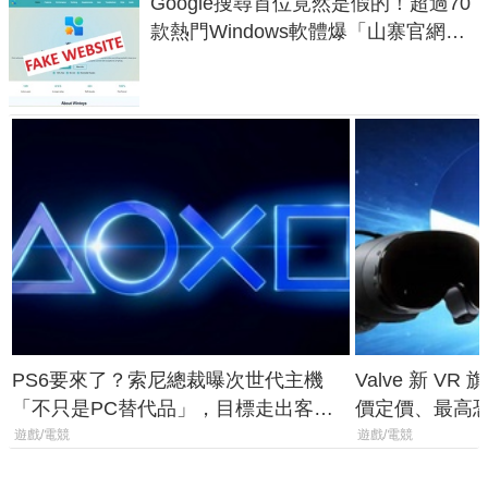
Google搜尋首位竟然是假的！超過70
款熱門Windows軟體爆「山寨官網」
危機
PS6要來了？索尼總裁曝次世代主機
Valve 新 VR 
「不只是PC替代品」，目標走出客
價定價、最高恐破
廳、進軍電競桌面
遊戲/電競
遊戲/電競