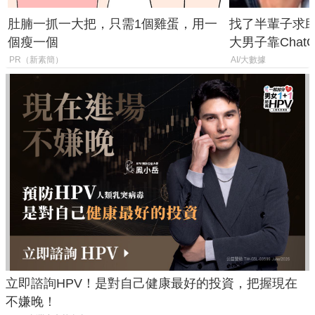
肚腩一抓一大把，只需1個雞蛋，用一
找了半輩子求助
個瘦一個
大男子靠Chat
年家人
PR（新素簡）
AI/大數據
立即諮詢HPV！是對自己健康最好的投資，把握現在
不嫌晚！