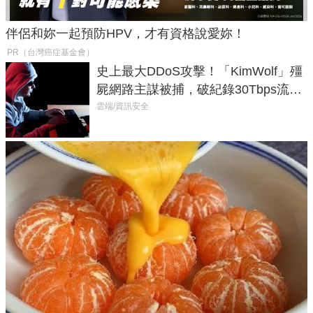
伴侶和妳一起預防HPV，才有資格說愛妳！
PR（台灣癌症基金會）
史上最大DDoS攻擊！「KimWolf」殭
屍網路主謀被捕，破紀錄30Tbps流量
癱瘓全球！
雲端/資訊安全