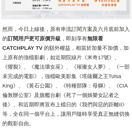
然而，今日上線後，原有串流訂閱方案及六月底前加入
的
訂閱用戶更可原價升級
，即刻享有
無限看
CATCHPLAY TV
的額外權益，相當於加量不加價，加
上原有的強檔影劇，如近期院線片《米奇17號》、
《懼裂》、《魔法壞女巫》、《璀璨女人夢》、《一部
未完成的電影》，強檔歐美影集《塔薩爾之王Tulsa
King》、《黃石公園》、《特種部隊：母獅》、《CIA
倫敦辦公室》及旗艦台劇《死了一個娛樂女記者之
後》、和近期即將宣布上檔日的《我們與惡的距離II》
等，全在同一個平台上，讓用戶隨時享受真正無縫切換
的觀影自由。