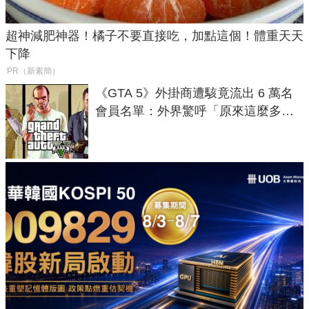
超神減肥神器！橘子不要直接吃，加點這個！體重天天
下降
PR（新素簡）
《GTA 5》外掛商遭駭竟流出 6 萬名
會員名單：外界驚呼「原來這麼多人
在開掛！」