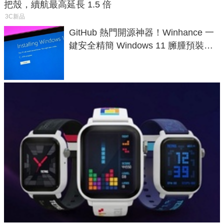
把殼，續航最高延長 1.5 倍
3C新品
GitHub 熱門開源神器！Winhance 一
鍵安全精簡 Windows 11 臃腫預裝軟
體與後台追蹤