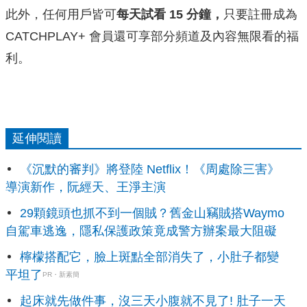
此外，任何用戶皆可
每天試看 15 分鐘，
只要註冊成為
CATCHPLAY+ 會員還可享部分頻道及內容無限看的福
利。
延伸閱讀
《沉默的審判》將登陸 Netflix！《周處除三害》
導演新作，阮經天、王淨主演
29顆鏡頭也抓不到一個賊？舊金山竊賊搭Waymo
自駕車逃逸，隱私保護政策竟成警方辦案最大阻礙
檸檬搭配它，臉上斑點全部消失了，小肚子都變
平坦了
PR・新素簡
起床就先做件事，沒三天小腹就不見了! 肚子一天