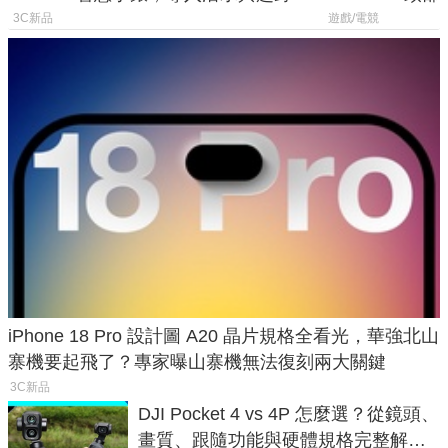
導航功能
飛行超有感
3C新品
遊戲/電競
iPhone 18 Pro 設計圖 A20 晶片規格全看光，華強北山
寨機要起飛了？專家曝山寨機無法復刻兩大關鍵
3C新品
DJI Pocket 4 vs 4P 怎麼選？從鏡頭、
畫質、跟隨功能與硬體規格完整解