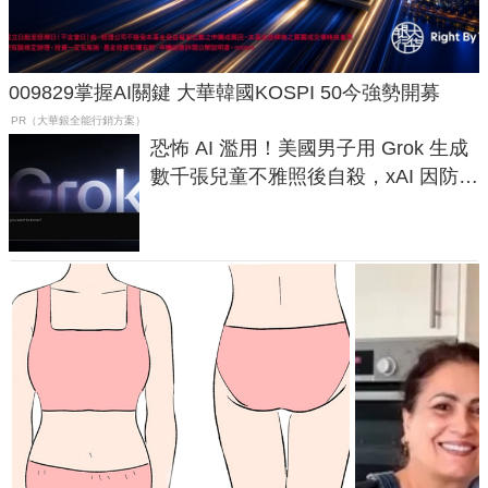
009829掌握AI關鍵 大華韓國KOSPI 50今強勢開募
PR（大華銀全能行銷方案）
恐怖 AI 濫用！美國男子用 Grok 生成
數千張兒童不雅照後自殺，xAI 因防護
失靈與不配合警方遭起訴