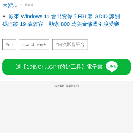
天變...
PR・新素簡
原來 Windows 11 會出賣你？FBI 靠 GDID 識別
碼追蹤 19 歲駭客，勒索 800 萬美金慘遭引渡受審
#ott
#catchplay+
#串流影音平台
送【10個ChatGPT的好工具】電子書
ADVERTISEMENT