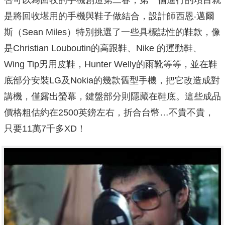
否可以為回收的手機創造第二春，第一個進行的項目就
是將回收堪用的手機與鞋子做結合，設計師西恩‧邁爾
斯（Sean Miles）特別挑選了一些具標誌性的鞋款，像
是Christian Louboutin的高跟鞋、Nike 的運動鞋、
Wing Tip男用皮鞋，Hunter Welly的雨靴等等，並在鞋
底部分安裝LG及Nokia的幾款舊型手機，把它改造成對
講機，僅露出螢幕，鍵盤部分則隱藏在鞋底。這些成品
價格粗估約在2500英鎊左右，折合台幣…不貴不貴，
只要11萬7千多XD！