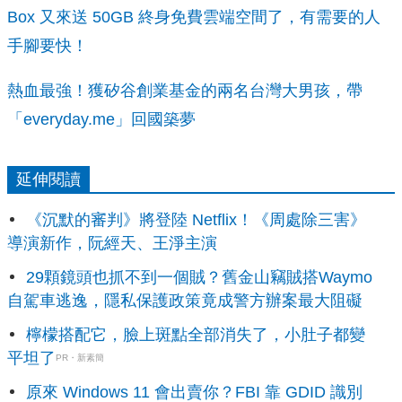
Box 又來送 50GB 終身免費雲端空間了，有需要的人
手腳要快！
熱血最強！獲矽谷創業基金的兩名台灣大男孩，帶
「everyday.me」回國築夢
延伸閱讀
《沉默的審判》將登陸 Netflix！《周處除三害》
導演新作，阮經天、王淨主演
29顆鏡頭也抓不到一個賊？舊金山竊賊搭Waymo
自駕車逃逸，隱私保護政策竟成警方辦案最大阻礙
檸檬搭配它，臉上斑點全部消失了，小肚子都變
平坦了
PR・新素簡
原來 Windows 11 會出賣你？FBI 靠 GDID 識別