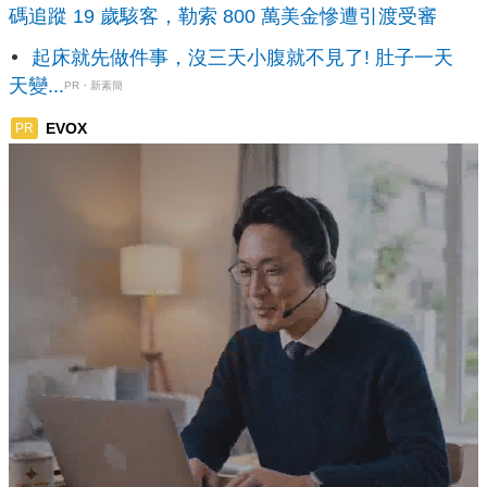
碼追蹤 19 歲駭客，勒索 800 萬美金慘遭引渡受審
起床就先做件事，沒三天小腹就不見了! 肚子一天
天變...
PR・新素簡
EVOX
PR