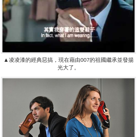
▲凌凌漆的經典惡搞，現在藉由007的祖國繼承並發揚
光大了。