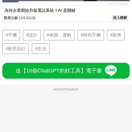
ads by popIn
為何企業開始升級電話系統？AI 是關鍵
深入瞭解
觀看次數 124,321次
#手機
#設計
#休閒、運動
#特色手機
#新奇
#創意設計
#生活
送【10個ChatGPT的好工具】電子書
ADVERTISEMENT