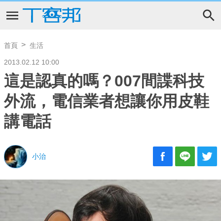
首頁
生活
2013.02.12 10:00
這是認真的嗎？007間諜科技
外流，電信業者想讓你用皮鞋
講電話
小治