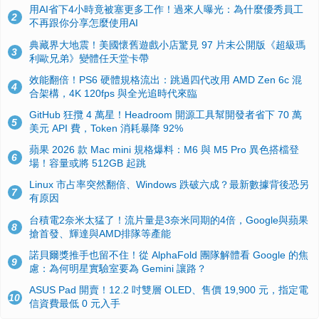
用AI省下4小時竟被塞更多工作！過來人曝光：為什麼優秀員工
2
不再跟你分享怎麼使用AI
典藏界大地震！美國懷舊遊戲小店驚見 97 片未公開版《超級瑪
3
利歐兄弟》變體任天堂卡帶
效能翻倍！PS6 硬體規格流出：跳過四代改用 AMD Zen 6c 混
4
合架構，4K 120fps 與全光追時代來臨
GitHub 狂攬 4 萬星！Headroom 開源工具幫開發者省下 70 萬
5
美元 API 費，Token 消耗暴降 92%
蘋果 2026 款 Mac mini 規格爆料：M6 與 M5 Pro 異色搭檔登
6
場！容量或將 512GB 起跳
Linux 市占率突然翻倍、Windows 跌破六成？最新數據背後恐另
7
有原因
台積電2奈米太猛了！流片量是3奈米同期的4倍，Google與蘋果
8
搶首發、輝達與AMD排隊等產能
諾貝爾獎推手也留不住！從 AlphaFold 團隊解體看 Google 的焦
9
慮：為何明星實驗室要為 Gemini 讓路？
ASUS Pad 開賣！12.2 吋雙層 OLED、售價 19,900 元，指定電
10
信資費最低 0 元入手