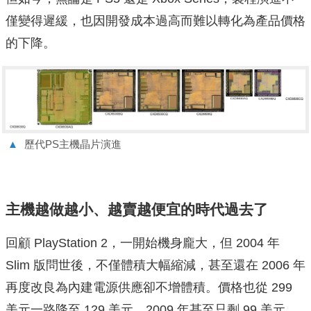
僅變得遲緩，也因開發成本過高而難以轉化為產品價格
的下降。
▲
歷代PS主機晶片演進
主機越做越小、越賣越便宜的時代過去了
回顧 PlayStation 2，一開始機身龐大，但 2004 年
Slim 版問世後，不僅體積大幅縮減，甚至還在 2006 年
再度改良為內建電源供應卻不增體積。價格也從 299
美元一路降至 129 美元，2009 年甚至只剩 99 美元。