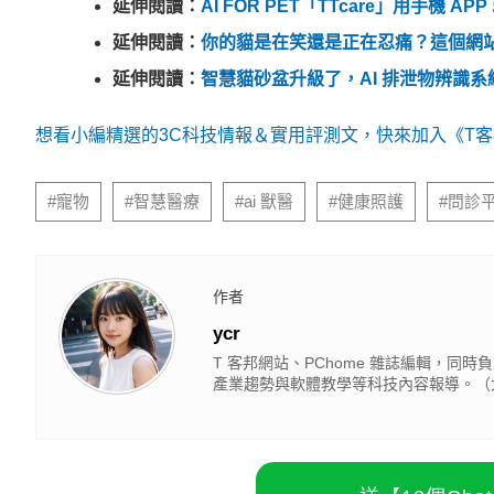
延伸閱讀：
AI FOR PET「TTcare」用手機 
延伸閱讀：
你的貓是在笑還是正在忍痛？這個網站
延伸閱讀：
智慧貓砂盆升級了，AI 排泄物辨識
想看小編精選的3C科技情報＆實用評測文，快來加入《T客邦
延伸閱讀
《沉默的審判》將登陸 Netflix！《周處除三害
29顆鏡頭也抓不到一個賊？舊金山竊賊搭Waym
驚！每2男就有1人中標？不可能吧？
PR・台灣癌症基金會
原來 Windows 11 會出賣你？FBI 靠 GDID 
1/2機率淪陷！你是好男人還是渣男？關鍵在這
PR
#寵物
#智慧醫療
#ai 獸醫
#健康照護
#問診