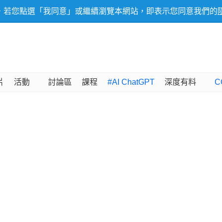
，若您點選「我同意」或繼續瀏覽本網站，即表示您同意我們的
片
活動
討論區
課程
#AI ChatGPT
深度有料
C