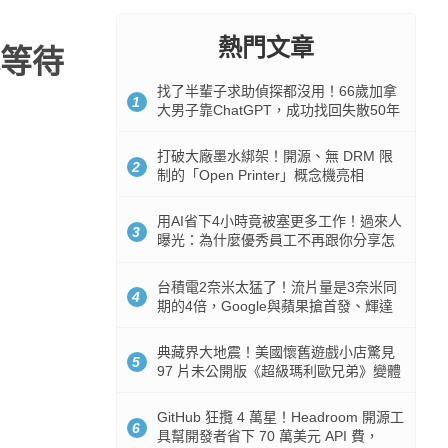
熱門文章
隊等待
找了半輩子求助偵探都沒用！66歲加拿
1
大男子靠ChatGPT，成功找回失散50年
家人
打破大廠墨水綁架！開源、無 DRM 限
2
制的「Open Printer」概念機亮相
用AI省下4小時竟被塞更多工作！過來人
3
曝光：為什麼優秀員工不再跟你分享怎
麼使用AI
台積電2奈米太猛了！流片量是3奈米同
4
期的4倍，Google與蘋果搶首發、輝達
與AMD排隊等產能
典藏界大地震！美國懷舊遊戲小店驚見
5
97 片未公開版《超級瑪利歐兄弟》變體
任天堂卡帶
GitHub 狂攬 4 萬星！Headroom 開源工
6
具幫開發者省下 70 萬美元 API 費，