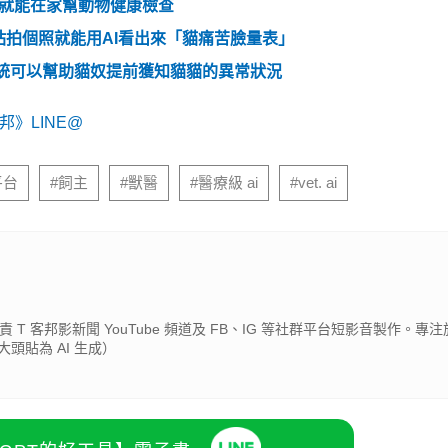
APP 就能在家幫動物健康檢查
拍個照就能用AI看出來「貓痛苦臉量表」
系統可以幫助貓奴提前獲知貓貓的異常狀況
》LINE@
》導演新作，阮經天、王淨主演
o自駕車逃逸，隱私保護政策竟成警方辦案最大阻礙
識別碼追蹤 19 歲駭客，勒索 800 萬美金慘遭引渡受審
・台灣癌症基金會
平台
#飼主
#獸醫
#醫療級 ai
#vet. ai