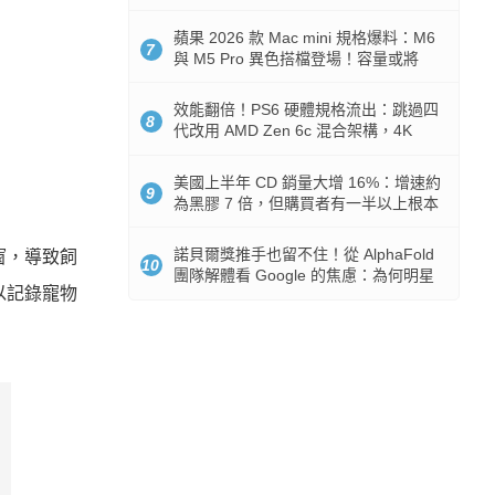
Token 消耗暴降 92%
蘋果 2026 款 Mac mini 規格爆料：M6
7
與 M5 Pro 異色搭檔登場！容量或將
512GB 起跳
效能翻倍！PS6 硬體規格流出：跳過四
8
代改用 AMD Zen 6c 混合架構，4K
120fps 與全光追時代來臨
美國上半年 CD 銷量大增 16%：增速約
9
為黑膠 7 倍，但購買者有一半以上根本
沒有播放器
諾貝爾獎推手也留不住！從 AlphaFold
窗，導致飼
10
團隊解體看 Google 的焦慮：為何明星
可以記錄寵物
實驗室要為 Gemini 讓路？