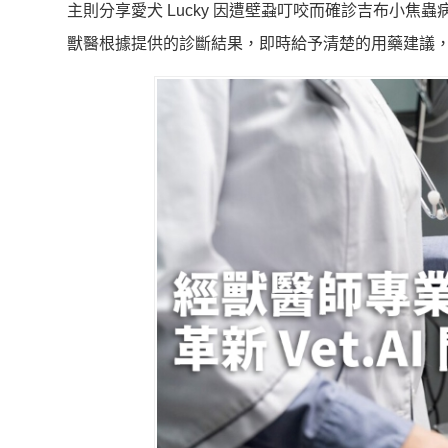
主則分享愛犬 Lucky 因遭壁蝨叮咬而確診吉布小焦蟲
獸醫根據提供的診斷結果，即時給予清楚的用藥建議