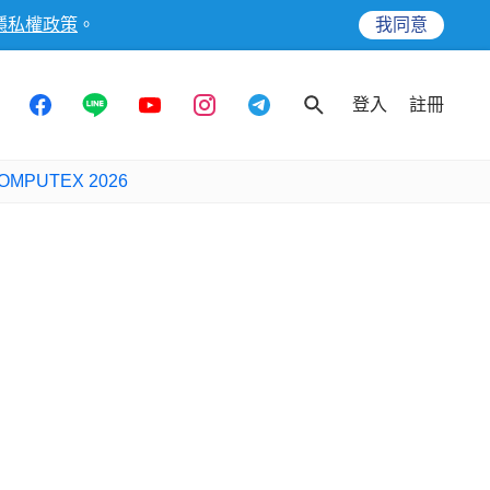
隱私權政策
。
我同意
登入
註冊
OMPUTEX 2026