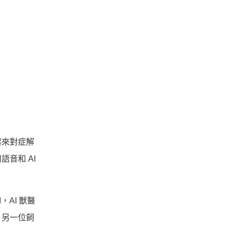
案來對症解
音和 AI
AI 獸醫
。另一位飼