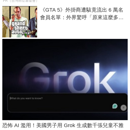
PR（台灣癌症基金會）
《GTA 5》外掛商遭駭竟流出 6 萬名
會員名單：外界驚呼「原來這麼多人
在開掛！」
恐怖 AI 濫用！美國男子用 Grok 生成數千張兒童不雅