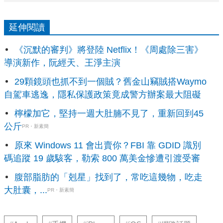
延伸閱讀
《沉默的審判》將登陸 Netflix！《周處除三害》
導演新作，阮經天、王淨主演
29顆鏡頭也抓不到一個賊？舊金山竊賊搭Waymo
自駕車逃逸，隱私保護政策竟成警方辦案最大阻礙
檸檬加它，堅持一週大肚腩不見了，重新回到45
公斤
PR・新素簡
原來 Windows 11 會出賣你？FBI 靠 GDID 識別
碼追蹤 19 歲駭客，勒索 800 萬美金慘遭引渡受審
腹部脂肪的「剋星」找到了，常吃這幾物，吃走
大肚囊，...
PR・新素簡