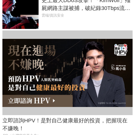
史上最大DDoS攻擊！「KimWolf」殭
屍網路主謀被捕，破紀錄30Tbps流量
癱瘓全球！
雲端/資訊安全
立即諮詢HPV！是對自己健康最好的投資，把握現在
不嫌晚！