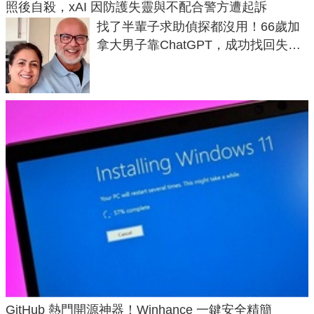
照後自殺，xAI 因防護失靈與不配合警方遭起訴
找了半輩子求助偵探都沒用！66歲加
拿大男子靠ChatGPT，成功找回失散
50年家人
GitHub 熱門開源神器！Winhance 一鍵安全精簡