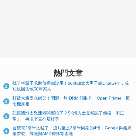
熱門文章
找了半輩子求助偵探都沒用！66歲加拿大男子靠ChatGPT，成
1
功找回失散50年家人
打破大廠墨水綁架！開源、無 DRM 限制的「Open Printer」概
2
念機亮相
記憶體漲太兇連老闆都怕了？SK海力士竟然認了價格「不正
3
常」：再漲下去不是好事
台積電2奈米太猛了！流片量是3奈米同期的4倍，Google與蘋果
4
搶首發、輝達與AMD排隊等產能