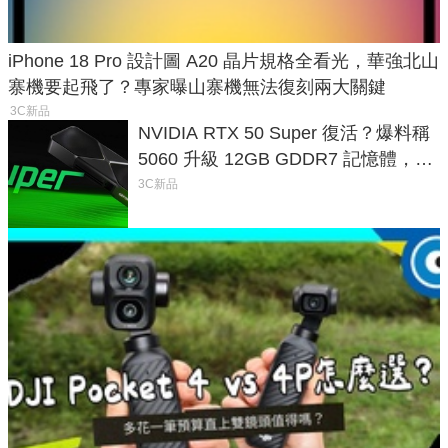
iPhone 18 Pro 設計圖 A20 晶片規格全看光，華強北山
寨機要起飛了？專家曝山寨機無法復刻兩大關鍵
3C新品
NVIDIA RTX 50 Super 復活？爆料稱
5060 升級 12GB GDDR7 記憶體，這
次規格終於不擠牙膏
3C新品