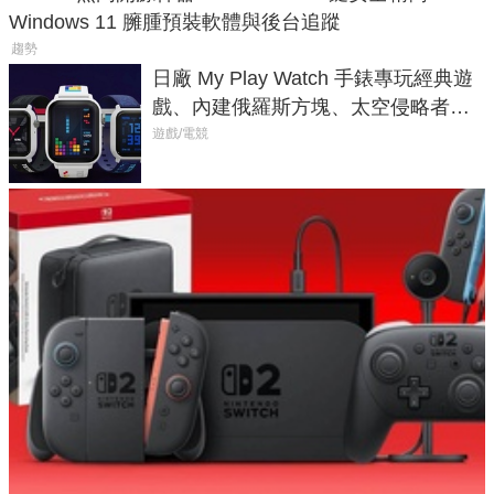
Windows 11 臃腫預裝軟體與後台追蹤
趨勢
日廠 My Play Watch 手錶專玩經典遊
戲、內建俄羅斯方塊、太空侵略者，
不過竟然不能連手機？
遊戲/電競