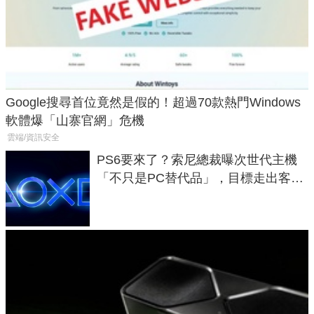
Google搜尋首位竟然是假的！超過70款熱門Windows
軟體爆「山寨官網」危機
雲端/資訊安全
PS6要來了？索尼總裁曝次世代主機
「不只是PC替代品」，目標走出客
廳、進軍電競桌面