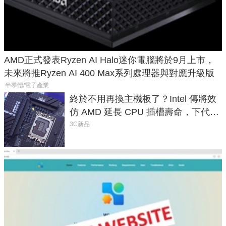
AMD正式發表Ryzen AI Halo迷你電腦將於9月上市，
未來將推Ryzen AI 400 Max系列處理器與對應升級版
半導體/電子產業
終於不用再換主機板了？Intel 傳將效
仿 AMD 延長 CPU 插槽壽命，下代
LGA 1954 至少能戰三代
3C新品