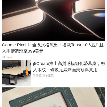
Google Pixel 11全系規格流出！搭載Tensor G6晶片且
入手價調漲至899美元
3C新品
j5Create推出高質感模組化螢幕桌，融
入木紋、磁吸元素兼顧美觀與實用
半導體/電子產業