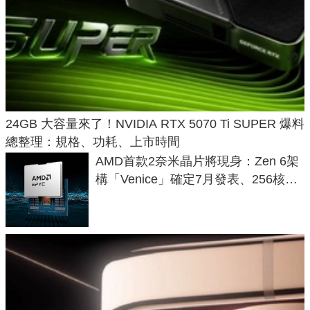
24GB 大容量來了！NVIDIA RTX 5070 Ti SUPER 爆料
總整理：規格、功耗、上市時間
AMD首款2奈米晶片將現身：Zen 6架
構「Venice」確定7月發表、256核心
效能大噴發70%