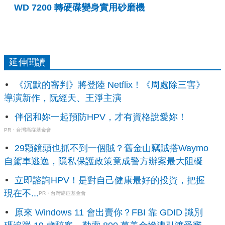
WD 7200 轉硬碟變身實用砂磨機
延伸閱讀
《沉默的審判》將登陸 Netflix！《周處除三害》
導演新作，阮經天、王淨主演
伴侶和妳一起預防HPV，才有資格說愛妳！
PR・台灣癌症基金會
29顆鏡頭也抓不到一個賊？舊金山竊賊搭Waymo
自駕車逃逸，隱私保護政策竟成警方辦案最大阻礙
立即諮詢HPV！是對自己健康最好的投資，把握
現在不...
PR・台灣癌症基金會
原來 Windows 11 會出賣你？FBI 靠 GDID 識別