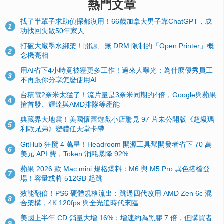
熱門文章
找了半輩子求助偵探都沒用！66歲加拿大男子靠ChatGPT，成
1
功找回失散50年家人
打破大廠墨水綁架！開源、無 DRM 限制的「Open Printer」概
2
念機亮相
用AI省下4小時竟被塞更多工作！過來人曝光：為什麼優秀員工
3
不再跟你分享怎麼使用AI
台積電2奈米太猛了！流片量是3奈米同期的4倍，Google與蘋果
4
搶首發、輝達與AMD排隊等產能
典藏界大地震！美國懷舊遊戲小店驚見 97 片未公開版《超級瑪
5
利歐兄弟》變體任天堂卡帶
GitHub 狂攬 4 萬星！Headroom 開源工具幫開發者省下 70 萬
6
美元 API 費，Token 消耗暴降 92%
蘋果 2026 款 Mac mini 規格爆料：M6 與 M5 Pro 異色搭檔登
7
場！容量或將 512GB 起跳
效能翻倍！PS6 硬體規格流出：跳過四代改用 AMD Zen 6c 混
8
合架構，4K 120fps 與全光追時代來臨
美國上半年 CD 銷量大增 16%：增速約為黑膠 7 倍，但購買者
9