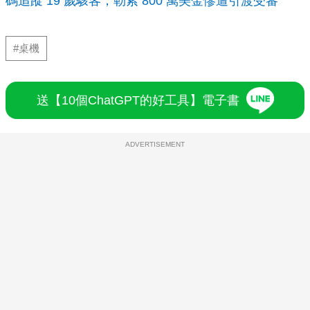
碼追蹤 19 歲駭客，勒索 800 萬美金慘遭引渡受審
#桌機
送【10個ChatGPT的好工具】電子書
ADVERTISEMENT