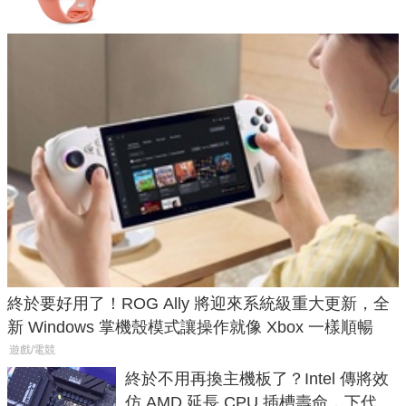
終於要好用了！ROG Ally 將迎來系統級重大更新，全
新 Windows 掌機殼模式讓操作就像 Xbox 一樣順暢
遊戲/電競
終於不用再換主機板了？Intel 傳將效
仿 AMD 延長 CPU 插槽壽命，下代