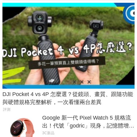
DJI Pocket 4 vs 4P 怎麼選？從鏡頭、畫質、跟隨功能
與硬體規格完整解析，一次看懂兩台差異
評測
Google 新一代 Pixel Watch 5 規格流
出！代號「godric」現身，記憶體增強
鎖定 AI 應用
3C新品