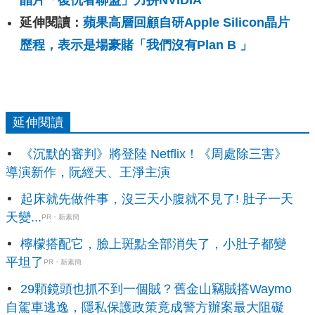
晶片「復仇者聯盟」力拼NVIDIA
延伸閱讀：
蘋果高層回顧自研Apple Silicon晶片
歷程，表示是場豪賭「我們沒有Plan B 」
延伸閱讀
《沉默的審判》將登陸 Netflix！《周處除三害》
導演新作，阮經天、王淨主演
起床就先做件事，沒三天小腹就不見了! 肚子一天
天變...
PR・新素簡
檸檬搭配它，臉上斑點全部消失了，小肚子都變
平坦了
PR・新素簡
29顆鏡頭也抓不到一個賊？舊金山竊賊搭Waymo
自駕車逃逸，隱私保護政策竟成警方辦案最大阻礙