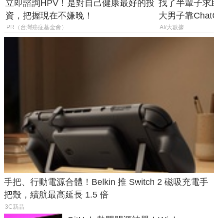
立即諮詢HPV！是對自己健康最好的投
找了半輩子求助
資，把握現在不嫌晚！
大男子靠Chat
年家人
PR（台灣癌症基金會）
AI/大數據
手把、行動電源合體！Belkin 推 Switch 2 磁吸充電手
把殼，續航最高延長 1.5 倍
3C新品