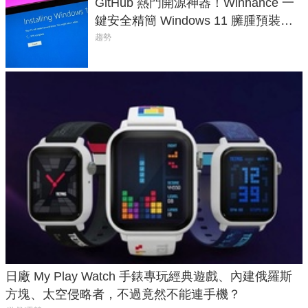
GitHub 熱門開源神器！Winhance 一
鍵安全精簡 Windows 11 臃腫預裝軟
體與後台追蹤
趨勢
日廠 My Play Watch 手錶專玩經典遊戲、內建俄羅斯
方塊、太空侵略者，不過竟然不能連手機？