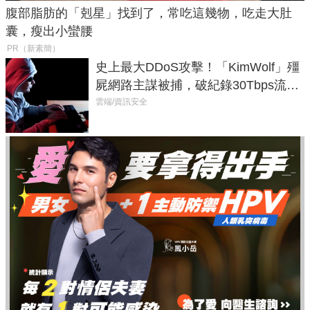
腹部脂肪的「剋星」找到了，常吃這幾物，吃走大肚
囊，瘦出小蠻腰
PR（新素簡）
史上最大DDoS攻擊！「KimWolf」殭
屍網路主謀被捕，破紀錄30Tbps流量
癱瘓全球！
雲端/資訊安全