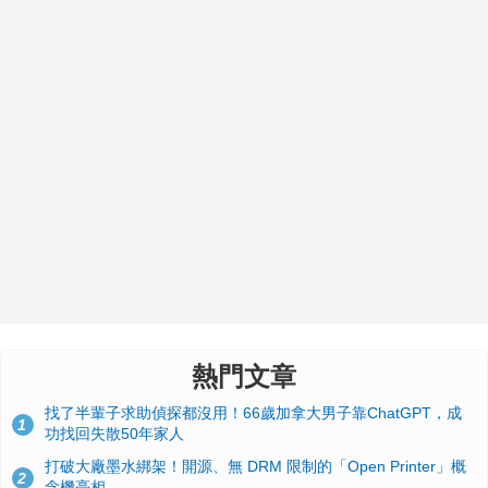
熱門文章
找了半輩子求助偵探都沒用！66歲加拿大男子靠ChatGPT，成
1
功找回失散50年家人
打破大廠墨水綁架！開源、無 DRM 限制的「Open Printer」概
2
念機亮相