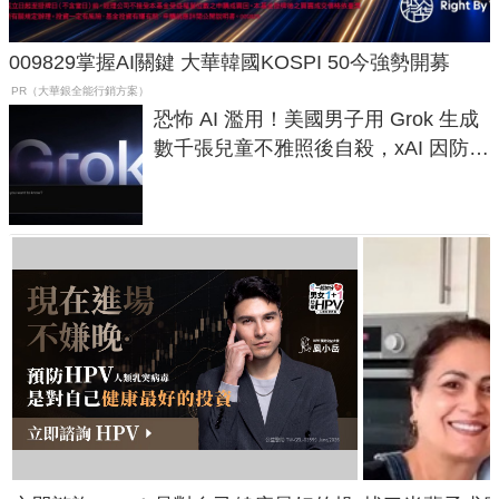
009829掌握AI關鍵 大華韓國KOSPI 50今強勢開募
PR（大華銀全能行銷方案）
恐怖 AI 濫用！美國男子用 Grok 生成
數千張兒童不雅照後自殺，xAI 因防護
失靈與不配合警方遭起訴