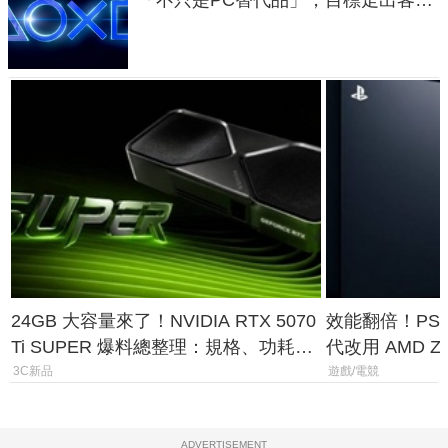
「不只是PC替代品」，目標走出客
廳、進軍電競桌面
24GB 大容量來了！NVIDIA RTX 5070
效能翻倍！PS
Ti SUPER 爆料總整理：規格、功耗、
代改用 AMD Z
上市時間
120fps 與全
3C新品
遊戲/電競
ADVERTISEMENT