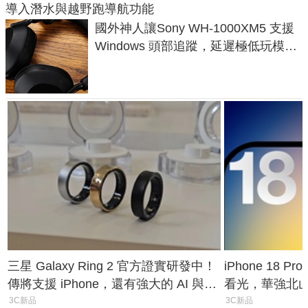
導入潛水與越野跑導航功能
國外神人讓Sony WH-1000XM5 支援
Windows 頭部追蹤，延遲極低玩模擬
飛行超有感
三星 Galaxy Ring 2 官方證實研發中！
iPhone 18 
傳將支援 iPhone，還有強大的 AI 與智
看光，華強北
慧家電連動功能
山寨機無法復
3C新品
3C新品