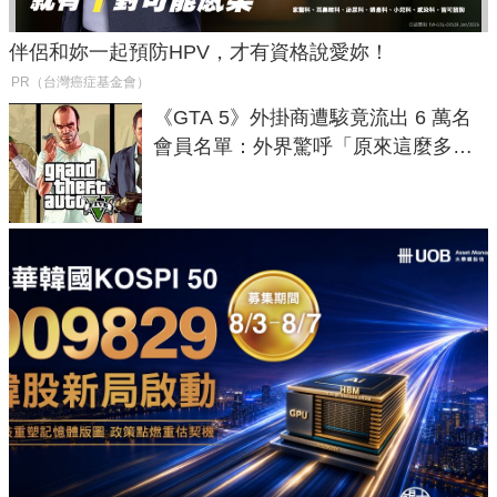
伴侶和妳一起預防HPV，才有資格說愛妳！
PR（台灣癌症基金會）
《GTA 5》外掛商遭駭竟流出 6 萬名
會員名單：外界驚呼「原來這麼多人
在開掛！」