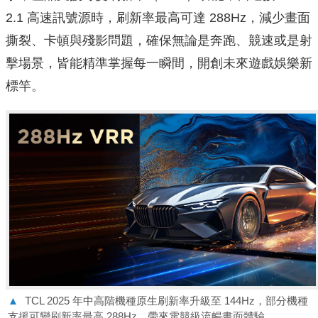
2.1 高速訊號源時，刷新率最高可達 288Hz，減少畫面
撕裂、卡頓與殘影問題，確保無論是奔跑、競速或是射
擊場景，皆能精準掌握每一瞬間，開創未來遊戲娛樂新
標竿。
▲
TCL 2025 年中高階機種原生刷新率升級至 144Hz，部分機種
支援可變刷新率最高 288Hz，帶來電競級流暢畫面體驗。