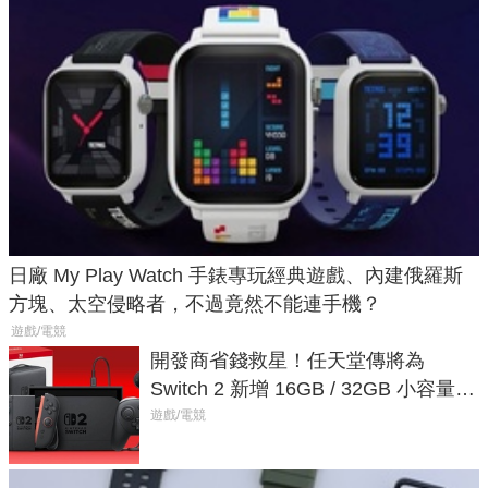
日廠 My Play Watch 手錶專玩經典遊戲、內建俄羅斯
方塊、太空侵略者，不過竟然不能連手機？
遊戲/電競
開發商省錢救星！任天堂傳將為
Switch 2 新增 16GB / 32GB 小容量遊
戲卡的選擇
遊戲/電競