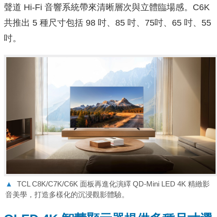
聲道 Hi-Fi 音響系統帶來清晰層次與立體臨場感。C6K
共推出 5 種尺寸包括 98 吋、85 吋、75吋、65 吋、55
吋。
▲
TCL C8K/C7K/C6K 面板再進化演繹 QD-Mini LED 4K 精緻影
音美學，打造多樣化的沉浸觀影體驗。