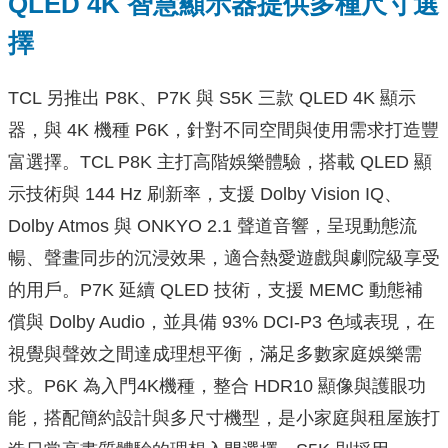
QLED 4K 智慧顯示器提供多種尺寸選
擇
TCL 另推出 P8K、P7K 與 S5K 三款 QLED 4K 顯示
器，與 4K 機種 P6K，針對不同空間與使用需求打造豐
富選擇。TCL P8K 主打高階娛樂體驗，搭載 QLED 顯
示技術與 144 Hz 刷新率，支援 Dolby Vision IQ、
Dolby Atmos 與 ONKYO 2.1 聲道音響，呈現動態流
暢、聲畫同步的沉浸效果，適合熱愛遊戲與劇院級享受
的用戶。P7K 延續 QLED 技術，支援 MEMC 動態補
償與 Dolby Audio，並具備 93% DCI-P3 色域表現，在
視覺與聲效之間達成理想平衡，滿足多數家庭娛樂需
求。P6K 為入門4K機種，整合 HDR10 顯像與護眼功
能，搭配簡約設計與多尺寸機型，是小家庭與租屋族打