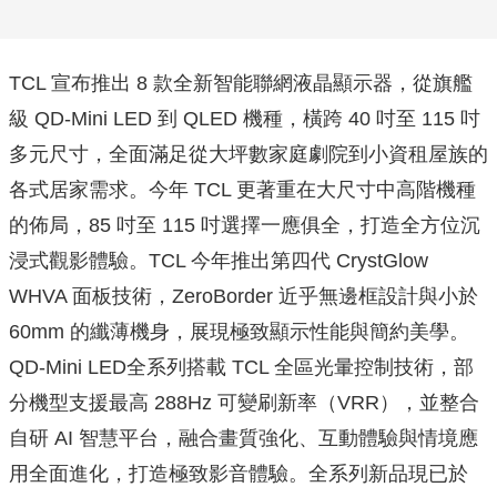
TCL 宣布推出 8 款全新智能聯網液晶顯示器，從旗艦
級 QD-Mini LED 到 QLED 機種，橫跨 40 吋至 115 吋
多元尺寸，全面滿足從大坪數家庭劇院到小資租屋族的
各式居家需求。今年 TCL 更著重在大尺寸中高階機種
的佈局，85 吋至 115 吋選擇一應俱全，打造全方位沉
浸式觀影體驗。TCL 今年推出第四代 CrystGlow
WHVA 面板技術，ZeroBorder 近乎無邊框設計與小於
60mm 的纖薄機身，展現極致顯示性能與簡約美學。
QD-Mini LED全系列搭載 TCL 全區光暈控制技術，部
分機型支援最高 288Hz 可變刷新率（VRR），並整合
自研 AI 智慧平台，融合畫質強化、互動體驗與情境應
用全面進化，打造極致影音體驗。全系列新品現已於