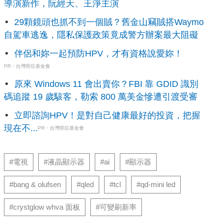
導演新作，阮經天、王淨主演
29顆鏡頭也抓不到一個賊？舊金山竊賊搭Waymo
自駕車逃逸，隱私保護政策竟成警方辦案最大阻礙
伴侶和妳一起預防HPV，才有資格說愛妳！
PR・台灣癌症基金會
原來 Windows 11 會出賣你？FBI 靠 GDID 識別
碼追蹤 19 歲駭客，勒索 800 萬美金慘遭引渡受審
立即諮詢HPV！是對自己健康最好的投資，把握
現在不...
PR・台灣癌症基金會
#電視
#液晶顯示器
#ai
#顯示器
#bang & olufsen
#qled
#tcl
#qd-mini led
#crystglow whva 面板
#可變刷新率