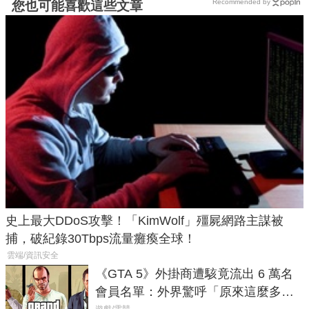
Recommended by
您也可能喜歡這些文章
史上最大DDoS攻擊！「KimWolf」殭屍網路主謀被
捕，破紀錄30Tbps流量癱瘓全球！
雲端/資訊安全
《GTA 5》外掛商遭駭竟流出 6 萬名
會員名單：外界驚呼「原來這麼多人
遊戲/電競