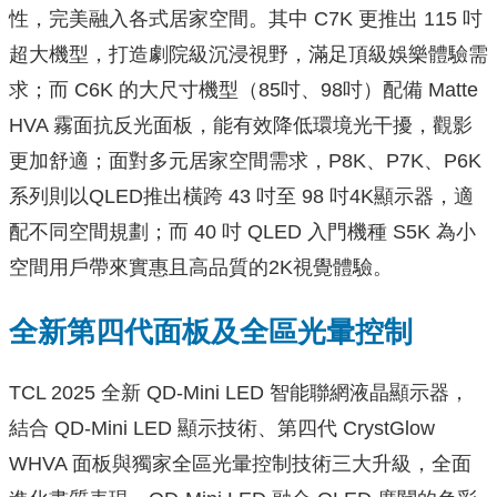
性，完美融入各式居家空間。其中 C7K 更推出 115 吋
超大機型，打造劇院級沉浸視野，滿足頂級娛樂體驗需
求；而 C6K 的大尺寸機型（85吋、98吋）配備 Matte
HVA 霧面抗反光面板，能有效降低環境光干擾，觀影
更加舒適；面對多元居家空間需求，P8K、P7K、P6K
系列則以QLED推出橫跨 43 吋至 98 吋4K顯示器，適
配不同空間規劃；而 40 吋 QLED 入門機種 S5K 為小
空間用戶帶來實惠且高品質的2K視覺體驗。
全新第四代面板及全區光暈控制
TCL 2025 全新 QD-Mini LED 智能聯網液晶顯示器，
結合 QD-Mini LED 顯示技術、第四代 CrystGlow
WHVA 面板與獨家全區光暈控制技術三大升級，全面