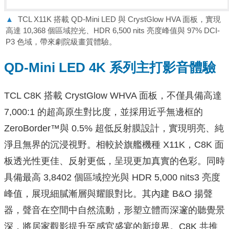
▲
TCL X11K 搭載 QD-Mini LED 與 CrystGlow HVA 面板，實現
高達 10,368 個區域控光、HDR 6,500 nits 亮度峰值與 97% DCI-
P3 色域，帶來劇院級畫質體驗。
QD-Mini LED 4K 系列主打影音體驗
TCL C8K 搭載 CrystGlow WHVA 面板，不僅具備高達
7,000:1 的超高原生對比度，並採用近乎無邊框的
ZeroBorder™與 0.5% 超低反射膜設計，實現明亮、純
淨且無界的沉浸視野。相較於旗艦機種 X11K，C8K 面
板透光性更佳、反射更低，呈現更加真實的色彩。同時
具備最高 3,8402 個區域控光與 HDR 5,000 nits3 亮度
峰值，展現細膩漸層與耀眼對比。其內建 B&O 揚聲
器，聲音在空間中自然流動，形塑立體而深邃的聽覺景
深，將居家觀影提升至感官盛宴的新境界。C8K 共推