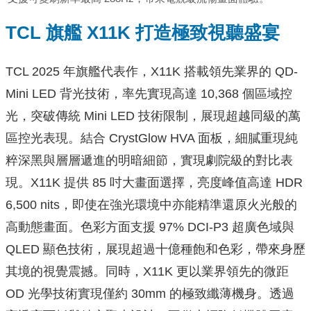
TCL 旗艦 X11K 打造極致視聽盛宴
TCL 2025 年旗艦代表作，X11K 搭載領先業界的 QD-
Mini LED 背光技術，率先實現高達 10,368 個區域控
光，突破傳統 Mini LED 技術限制，展現超越同級的萬
區控光表現。結合 CrystGlow HVA 面板，細膩重現純
粹深黑與層層遞進的明暗細節，實現劇院級的對比表
現。X11K 提供 85 吋大畫面選擇，亮度峰值高達 HDR
6,500 nits，即使在強光環境中亦能精準還原火光般的
高動態畫面。色彩方面支援 97% DCI-P3 超廣色域與
QLED 顯色技術，展現超過十億種飽和色彩，帶來身歷
其境的視覺震撼。同時，X11K 更以業界領先的微距
OD 光學技術實現僅約 30mm 的極致纖薄機身。透過