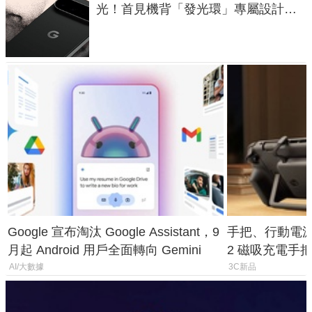
光！首見機背「發光環」專屬設計、
120 倍變焦挑戰攝影極限
Google 宣布淘汰 Google Assistant，9
手把、行動電源合體
月起 Android 用戶全面轉向 Gemini
2 磁吸充電手把
倍
AI/大數據
3C新品