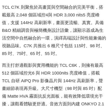
TCL C7K 則聚焦於高畫質與空間融合的完美平衡，搭
載最高 2,048 個區域控4與 HDR 3,000 nits5 亮度峰
值，支援 144Hz 高刷新率，畫面更流暢、真實。具備
B&O 精細調音與極簡機身設計語彙，讓顯示器成為生
活空間中自然融合的一環，演繹高端設計與性能兼備的
視聽品味。C7K 共推出 6 種尺寸包括 115吋、98 吋、
85 吋、75吋、65 吋、55 吋。
而主打舒適觀影與實用機能的 TCL C6K，則擁有最高
512 個區域控光6 與 HDR 1000nits 亮度峰值，搭載
TCL 自研 AiPQ Pro 影像晶片與 144Hz 高刷新率，聲
畫細節表現再升級。大尺寸機型（98 吋與 85 吋）配
備 Matte HVA 霧面抗反光面板，能有效降低環境光干
擾，讓觀看體驗更舒適。音效方面則內建 ONKYO 2.1