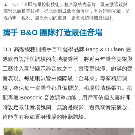
▲
TCL「全區光暈控制技術」整合聚核光晶片、聚光微透鏡與
高對比面板等技術，從光源到成像全面優化，有效消除光暈，呈
現清晰、銳利、層次分明的畫質，更實現超薄機身設計。
攜手 B&O 團隊打造最佳音場
TCL 高階機種則攜手百年聲學品牌 Bang & Olufsen 團
隊親自設計與調校的高階揚聲器，將近百年聲音美學與
工藝注入高階顯示器音效之中，實現更純淨、飽滿的聲
音表現。每組喇叭皆由國際級「金耳朵」專家精細調
校，確保每一道聲音都具備層次、臨場與情感張力。搭
配專屬 Beosonic 音效調整功能，用戶可依個人喜好即
時設定最佳音場氛圍，無論是觀影、遊戲或音樂播放，
皆能享有宛如置身現場的聆聽體驗。