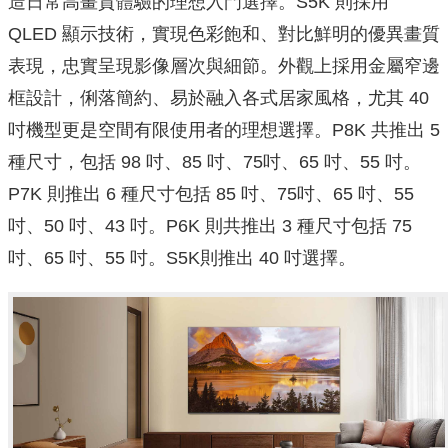
造日常高畫質體驗的理想入門選擇。S5K 則採用
QLED 顯示技術，實現色彩飽和、對比鮮明的優異畫質
表現，忠實呈現影像層次與細節。外觀上採用金屬窄邊
框設計，俐落簡約、易於融入各式居家風格，尤其 40
吋機型更是空間有限使用者的理想選擇。P8K 共推出 5
種尺寸，包括 98 吋、85 吋、75吋、65 吋、55 吋。
P7K 則推出 6 種尺寸包括 85 吋、75吋、65 吋、55
吋、50 吋、43 吋。P6K 則共推出 3 種尺寸包括 75
吋、65 吋、55 吋。S5K則推出 40 吋選擇。