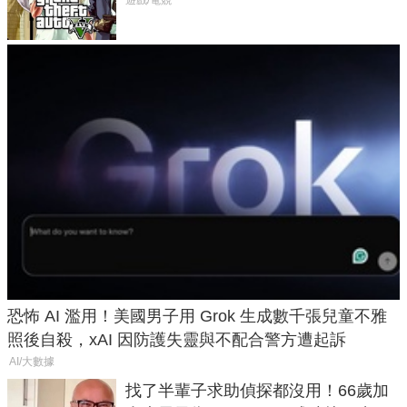
在開掛！」
恐怖 AI 濫用！美國男子用 Grok 生成數千張兒童不雅
照後自殺，xAI 因防護失靈與不配合警方遭起訴
AI/大數據
找了半輩子求助偵探都沒用！66歲加