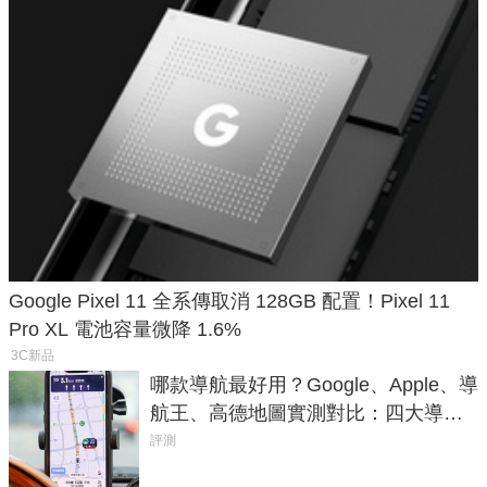
Google Pixel 11 全系傳取消 128GB 配置！Pixel 11
Pro XL 電池容量微降 1.6%
3C新品
哪款導航最好用？Google、Apple、導
航王、高德地圖實測對比：四大導航
實測懶人包
評測