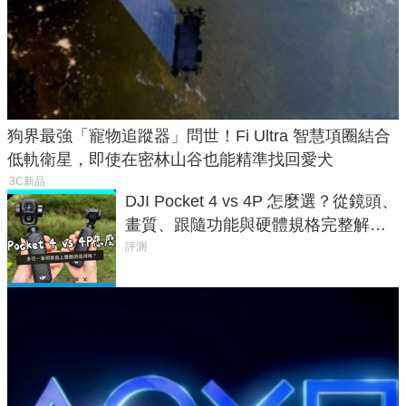
狗界最強「寵物追蹤器」問世！Fi Ultra 智慧項圈結合
低軌衛星，即使在密林山谷也能精準找回愛犬
3C新品
DJI Pocket 4 vs 4P 怎麼選？從鏡頭、
畫質、跟隨功能與硬體規格完整解
析，一次看懂兩台差異
評測