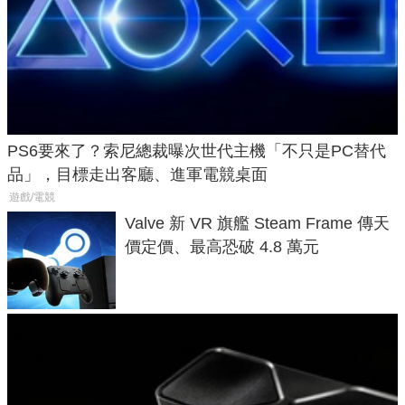
PS6要來了？索尼總裁曝次世代主機「不只是PC替代
品」，目標走出客廳、進軍電競桌面
遊戲/電競
Valve 新 VR 旗艦 Steam Frame 傳天
價定價、最高恐破 4.8 萬元