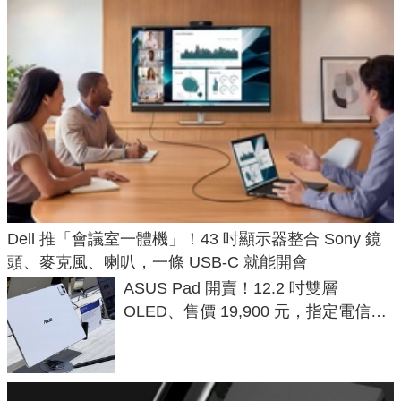
Dell 推「會議室一體機」！43 吋顯示器整合 Sony 鏡
頭、麥克風、喇叭，一條 USB-C 就能開會
ASUS Pad 開賣！12.2 吋雙層
OLED、售價 19,900 元，指定電信資
費最低 0 元入手