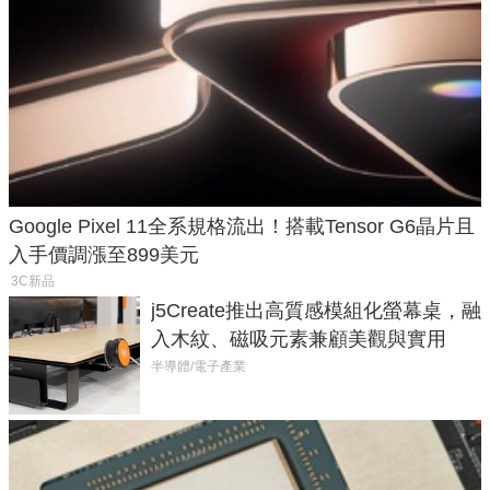
Google Pixel 11全系規格流出！搭載Tensor G6晶片且
入手價調漲至899美元
3C新品
j5Create推出高質感模組化螢幕桌，融
入木紋、磁吸元素兼顧美觀與實用
半導體/電子產業