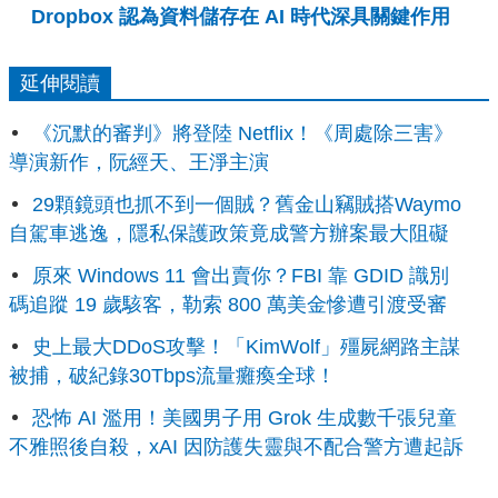
Dropbox 認為資料儲存在 AI 時代深具關鍵作用
延伸閱讀
《沉默的審判》將登陸 Netflix！《周處除三害》
導演新作，阮經天、王淨主演
29顆鏡頭也抓不到一個賊？舊金山竊賊搭Waymo
自駕車逃逸，隱私保護政策竟成警方辦案最大阻礙
原來 Windows 11 會出賣你？FBI 靠 GDID 識別
碼追蹤 19 歲駭客，勒索 800 萬美金慘遭引渡受審
史上最大DDoS攻擊！「KimWolf」殭屍網路主謀
被捕，破紀錄30Tbps流量癱瘓全球！
恐怖 AI 濫用！美國男子用 Grok 生成數千張兒童
不雅照後自殺，xAI 因防護失靈與不配合警方遭起訴