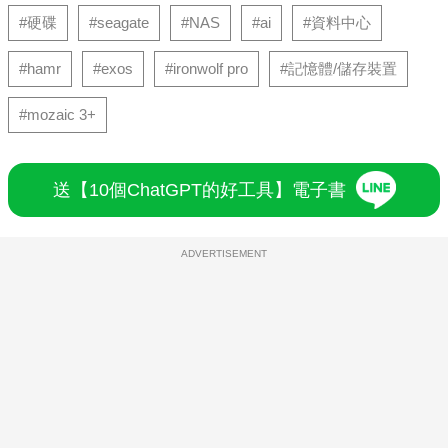
#硬碟
#seagate
#NAS
#ai
#資料中心
#hamr
#exos
#ironwolf pro
#記憶體/儲存裝置
#mozaic 3+
送【10個ChatGPT的好工具】電子書
ADVERTISEMENT