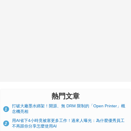
熱門文章
打破大廠墨水綁架！開源、無 DRM 限制的「Open Printer」概
1
念機亮相
用AI省下4小時竟被塞更多工作！過來人曝光：為什麼優秀員工
2
不再跟你分享怎麼使用AI