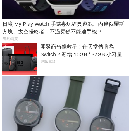
日廠 My Play Watch 手錶專玩經典遊戲、內建俄羅斯
方塊、太空侵略者，不過竟然不能連手機？
遊戲/電競
開發商省錢救星！任天堂傳將為
Switch 2 新增 16GB / 32GB 小容量遊
戲卡的選擇
遊戲/電競