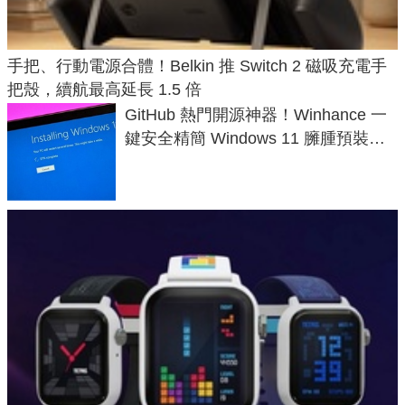
手把、行動電源合體！Belkin 推 Switch 2 磁吸充電手
把殼，續航最高延長 1.5 倍
GitHub 熱門開源神器！Winhance 一
鍵安全精簡 Windows 11 臃腫預裝軟
體與後台追蹤