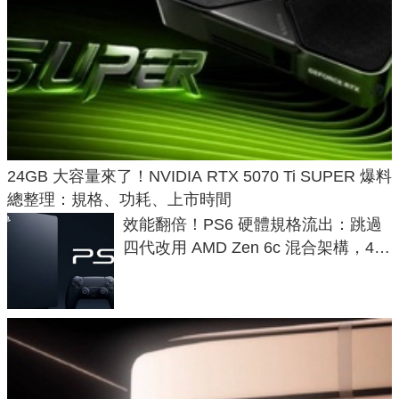
24GB 大容量來了！NVIDIA RTX 5070 Ti SUPER 爆料
總整理：規格、功耗、上市時間
效能翻倍！PS6 硬體規格流出：跳過
四代改用 AMD Zen 6c 混合架構，4K
120fps 與全光追時代來臨