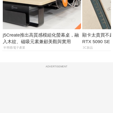
j5Create推出高質感模組化螢幕桌，融
顯卡太貴買不起？
入木紋、磁吸元素兼顧美觀與實用
RTX 5090 S
體
半導體/電子產業
3C新品
ADVERTISEMENT