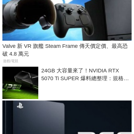
Valve 新 VR 旗艦 Steam Frame 傳天價定價、最高恐
破 4.8 萬元
遊戲/電競
24GB 大容量來了！NVIDIA RTX
5070 Ti SUPER 爆料總整理：規格、
功耗、上市時間