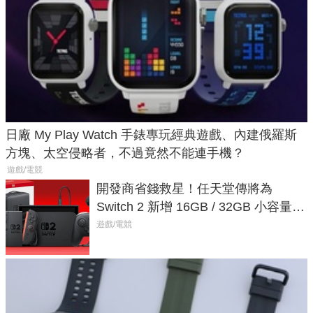
日廠 My Play Watch 手錶專玩經典遊戲、內建俄羅斯
方塊、太空侵略者，不過竟然不能連手機？
遊戲/電競
開發商省錢救星！任天堂傳將為
Switch 2 新增 16GB / 32GB 小容量遊
戲卡的選擇
遊戲/電競