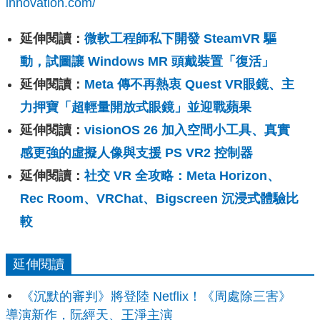
innovation.com/
延伸閱讀：
微軟工程師私下開發 SteamVR 驅
動，試圖讓 Windows MR 頭戴裝置「復活」
延伸閱讀：
Meta 傳不再熱衷 Quest VR眼鏡、主
力押寶「超輕量開放式眼鏡」並迎戰蘋果
延伸閱讀：
visionOS 26 加入空間小工具、真實
感更強的虛擬人像與支援 PS VR2 控制器
延伸閱讀：
社交 VR 全攻略：Meta Horizon、
Rec Room、VRChat、Bigscreen 沉浸式體驗比
較
延伸閱讀
《沉默的審判》將登陸 Netflix！《周處除三害》
導演新作，阮經天、王淨主演