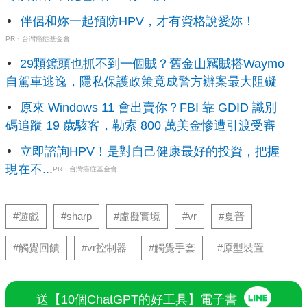
伴侶和妳一起預防HPV，才有資格說愛妳！
PR・台灣癌症基金會
29顆鏡頭也抓不到一個賊？舊金山竊賊搭Waymo
自駕車逃逸，隱私保護政策竟成警方辦案最大阻礙
原來 Windows 11 會出賣你？FBI 靠 GDID 識別
碼追蹤 19 歲駭客，勒索 800 萬美金慘遭引渡受審
立即諮詢HPV！是對自己健康最好的投資，把握
現在不...
PR・台灣癌症基金會
#遊戲
#sharp
#虛擬實境
#vr
#夏普
#觸覺回饋
#vr控制器
#觸覺手套
#原型裝置
送【10個ChatGPT的好工具】電子書