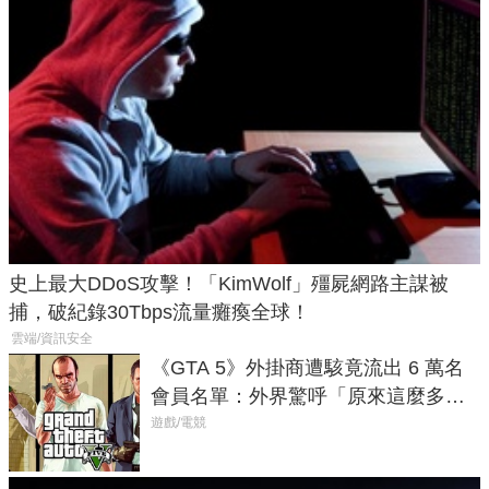
史上最大DDoS攻擊！「KimWolf」殭屍網路主謀被
捕，破紀錄30Tbps流量癱瘓全球！
雲端/資訊安全
《GTA 5》外掛商遭駭竟流出 6 萬名
會員名單：外界驚呼「原來這麼多人
在開掛！」
遊戲/電競