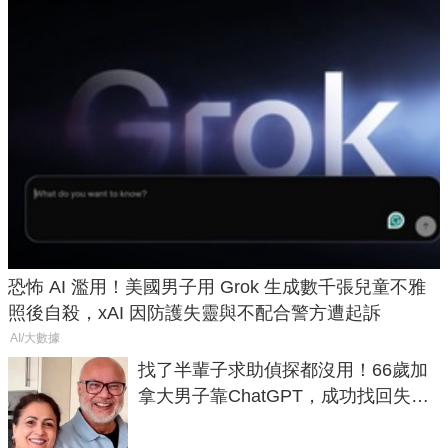
恐怖 AI 濫用！美國男子用 Grok 生成數千張兒童不雅
照後自殺，xAI 因防護失靈與不配合警方遭起訴
AI/大數據
找了半輩子求助偵探都沒用！66歲加
拿大男子靠ChatGPT，成功找回失散
50年家人