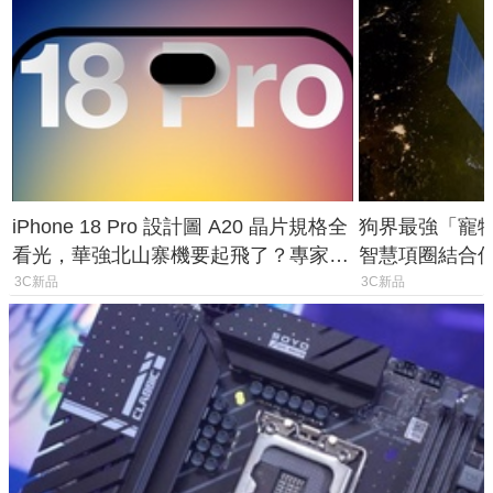
iPhone 18 Pro 設計圖 A20 晶片規格全
狗界最強「寵物追
看光，華強北山寨機要起飛了？專家曝
智慧項圈結合
山寨機無法復刻兩大關鍵
谷也能精準找
3C新品
3C新品