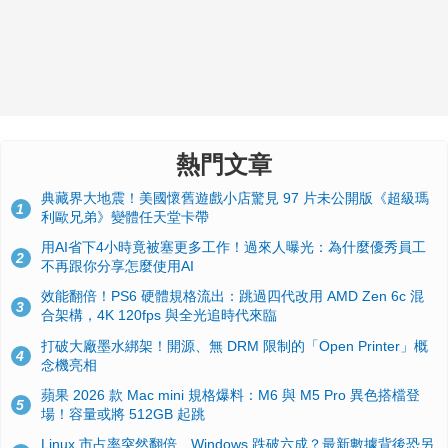
熱門文章
典藏界大地震！美國懷舊遊戲小店驚見 97 片未公開版《超級瑪
1
利歐兄弟》變體任天堂卡帶
用AI省下4小時竟被塞更多工作！過來人曝光：為什麼優秀員工
2
不再跟你分享怎麼使用AI
效能翻倍！PS6 硬體規格流出：跳過四代改用 AMD Zen 6c 混
3
合架構，4K 120fps 與全光追時代來臨
打破大廠墨水綁架！開源、無 DRM 限制的「Open Printer」概
4
念機亮相
蘋果 2026 款 Mac mini 規格爆料：M6 與 M5 Pro 異色搭檔登
5
場！容量或將 512GB 起跳
Linux 市占率突然翻倍、Windows 跌破六成？最新數據背後恐另