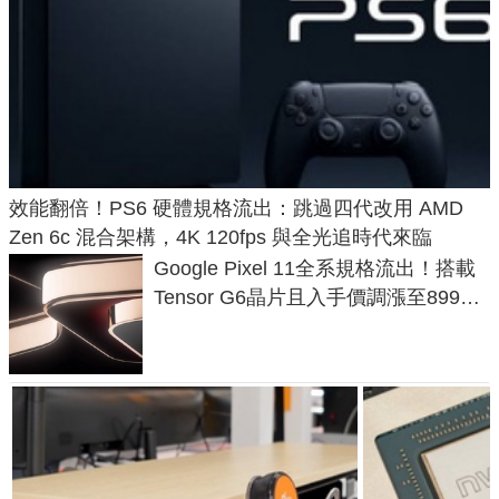
效能翻倍！PS6 硬體規格流出：跳過四代改用 AMD
Zen 6c 混合架構，4K 120fps 與全光追時代來臨
Google Pixel 11全系規格流出！搭載
Tensor G6晶片且入手價調漲至899美
元