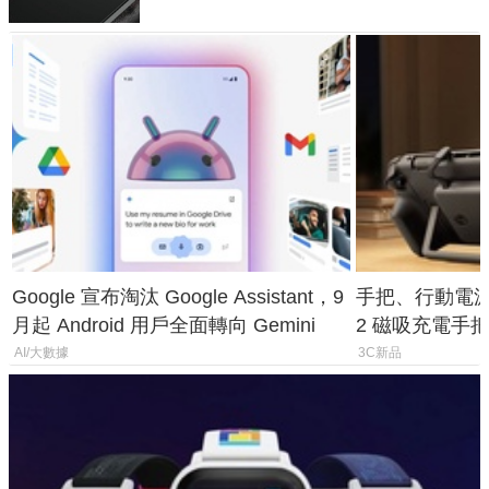
Google 宣布淘汰 Google Assistant，9
手把、行動電源合體
月起 Android 用戶全面轉向 Gemini
2 磁吸充電手把
倍
AI/大數據
3C新品