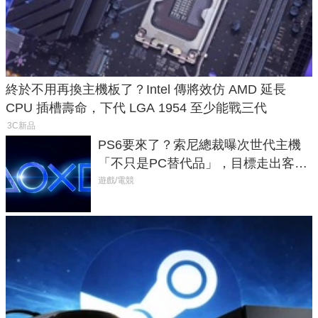
終於不用再換主機板了？Intel 傳將效仿 AMD 延長
CPU 插槽壽命，下代 LGA 1954 至少能戰三代
3C新品
PS6要來了？索尼總裁曝次世代主機
「不只是PC替代品」，目標走出客
廳、進軍電競桌面
遊戲/電競