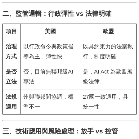
二、監管邏輯：行政彈性 vs 法律明確
項目
美國
歐盟
治理
以行政命令與政策指
以具約束力的法案執
方式
導為主，彈性快
行，制度明確
是否
否，目前無聯邦級AI
是，AI Act 為歐盟層
立法
專法
級法律
法規
州與聯邦間協調，標
27國一致適用，具
適用
準不一
統一性
三、技術應用與風險處理：放手 vs 控管