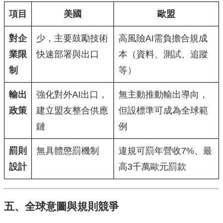
項目
美國
歐盟
對企
少，主要鼓勵技術
高風險AI需負擔合規成
業限
快速部署與出口
本（資料、測試、追蹤
制
等）
輸出
強化對外AI出口，
無主動推動輸出導向，
政策
建立盟友整合供應
但設標準可成為全球範
鏈
例
罰則
無具體懲罰機制
違規可罰年營收7%、最
設計
高3千萬歐元罰款
五、全球意圖與規則競爭