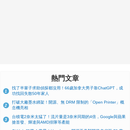
熱門文章
找了半輩子求助偵探都沒用！66歲加拿大男子靠ChatGPT，成
1
功找回失散50年家人
打破大廠墨水綁架！開源、無 DRM 限制的「Open Printer」概
2
念機亮相
台積電2奈米太猛了！流片量是3奈米同期的4倍，Google與蘋果
3
搶首發、輝達與AMD排隊等產能