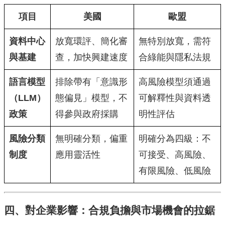
項目
美國
歐盟
資料中心
放寬環評、簡化審
無特別放寬，需符
與基建
查，加快興建速度
合綠能與隱私法規
語言模型
排除帶有「意識形
高風險模型須通過
（LLM）
態偏見」模型，不
可解釋性與資料透
政策
得參與政府採購
明性評估
風險分類
無明確分類，偏重
明確分為四級：不
制度
應用靈活性
可接受、高風險、
有限風險、低風險
四、對企業影響：合規負擔與市場機會的拉鋸