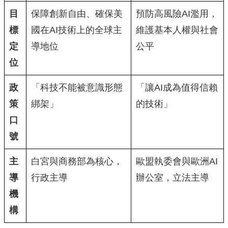
目
保障創新自由、確保美
預防高風險AI濫用，
標
國在AI技術上的全球主
維護基本人權與社會
定
導地位
公平
位
政
「科技不能被意識形態
「讓AI成為值得信賴
策
綁架」
的技術」
口
號
主
白宮與商務部為核心，
歐盟執委會與歐洲AI
導
行政主導
辦公室，立法主導
機
構