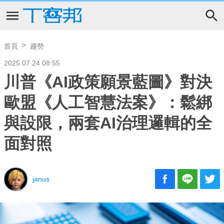
首頁
趨勢
2025.07.24 08:55
川普《AI政策願景藍圖》對決
歐盟《人工智慧法案》：鬆綁
與設限，兩套AI治理邏輯的全
面對照
janus