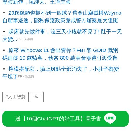
導演新作，阮經天、王淨主演
29顆鏡頭也抓不到一個賊？舊金山竊賊搭Waymo
自駕車逃逸，隱私保護政策竟成警方辦案最大阻礙
起床就先做件事，沒三天小腹就不見了! 肚子一天
天變...
PR・新素簡
原來 Windows 11 會出賣你？FBI 靠 GDID 識別
碼追蹤 19 歲駭客，勒索 800 萬美金慘遭引渡受審
檸檬搭配它，臉上斑點全部消失了，小肚子都變
平坦了
PR・新素簡
#人工智慧
#ai
送【10個ChatGPT的好工具】電子書