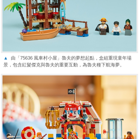
▲
由「75636 風車村小屋」魯夫的夢想起點，盒組重現童年場
景，包含紅髮傑克與魯夫的重要互動，為魯夫種下航海夢。