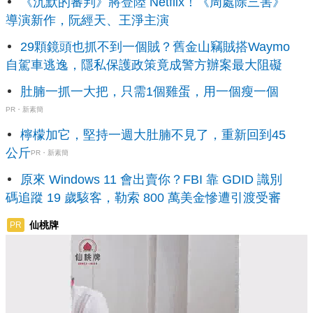
《沉默的審判》將登陸 Netflix！《周處除三害》
導演新作，阮經天、王淨主演
29顆鏡頭也抓不到一個賊？舊金山竊賊搭Waymo
自駕車逃逸，隱私保護政策竟成警方辦案最大阻礙
肚腩一抓一大把，只需1個雞蛋，用一個瘦一個
PR・新素簡
檸檬加它，堅持一週大肚腩不見了，重新回到45
公斤
PR・新素簡
原來 Windows 11 會出賣你？FBI 靠 GDID 識別
碼追蹤 19 歲駭客，勒索 800 萬美金慘遭引渡受審
仙桃牌
PR