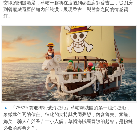
交織的關鍵場景，草帽一夥將在這遇到熱血廚師香吉士，從廚房
到餐廳緻還原船艙內部裝潢，展現香吉士與哲普之間的情感羈
絆。
▲
「75639 前進梅利號海賊船」草帽海賊團的第一艘海賊船，
象徵夥伴間的信任、彼此的支持與共同夢想，內含魯夫、索隆、
娜美、騙人布與香吉士小人偶，草帽海賊團冒險的起點，是粉絲
必收的經典之作。