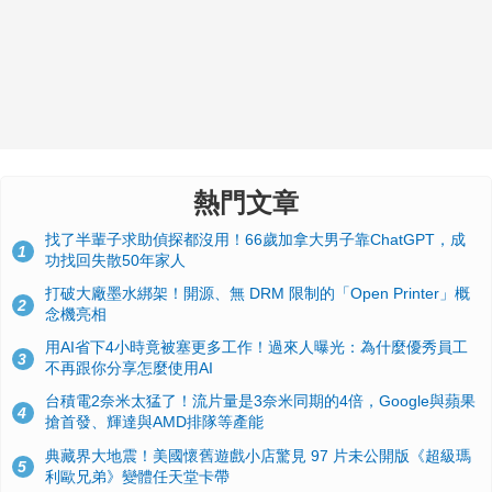
熱門文章
找了半輩子求助偵探都沒用！66歲加拿大男子靠ChatGPT，成
1
功找回失散50年家人
打破大廠墨水綁架！開源、無 DRM 限制的「Open Printer」概
2
念機亮相
用AI省下4小時竟被塞更多工作！過來人曝光：為什麼優秀員工
3
不再跟你分享怎麼使用AI
台積電2奈米太猛了！流片量是3奈米同期的4倍，Google與蘋果
4
搶首發、輝達與AMD排隊等產能
典藏界大地震！美國懷舊遊戲小店驚見 97 片未公開版《超級瑪
5
利歐兄弟》變體任天堂卡帶