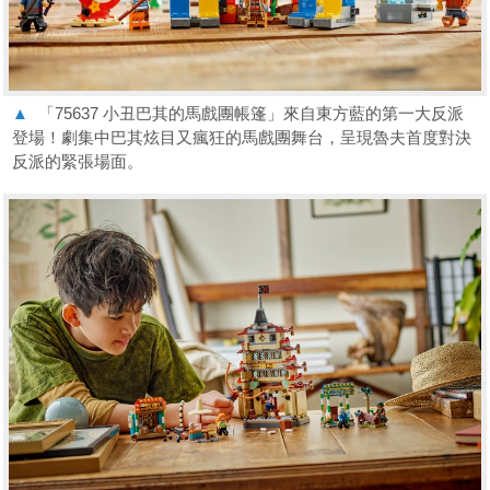
▲
「75637 小丑巴其的馬戲團帳篷」來自東方藍的第一大反派
登場！劇集中巴其炫目又瘋狂的馬戲團舞台，呈現魯夫首度對決
反派的緊張場面。