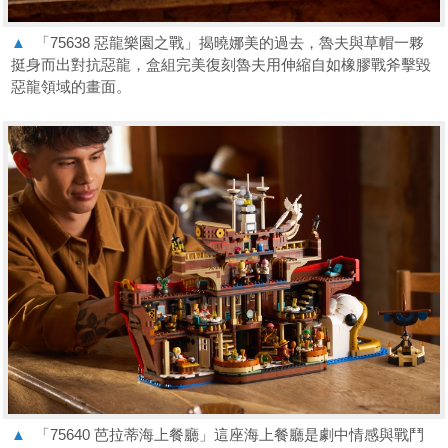
▲
「75638 惡龍樂園之戰」揭曉娜美的過去，魯夫與草帽一夥
挺身而出對抗惡龍，盒組完美復刻魯夫用伸縮自如橡膠戰斧擊毀
惡龍領域的畫面。
▲
「75640 芭拉蒂海上餐廳」這座海上餐廳是劇中情感與戰鬥