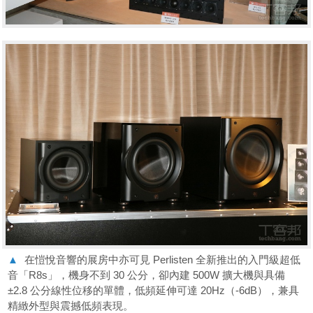
▲
在愷悅音響的展房中亦可見 Perlisten 全新推出的入門級超低
音「R8s」，機身不到 30 公分，卻內建 500W 擴大機與具備
±2.8 公分線性位移的單體，低頻延伸可達 20Hz（-6dB），兼具
精緻外型與震撼低頻表現。