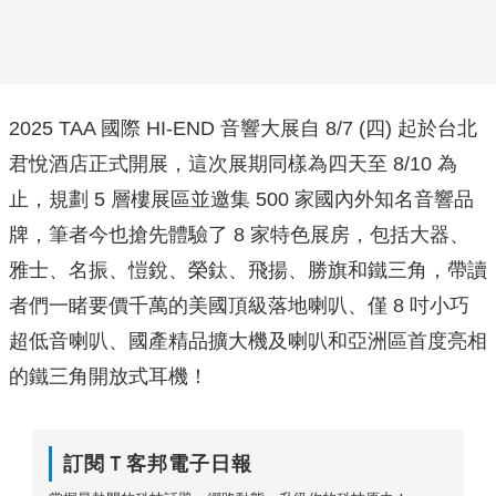
2025 TAA 國際 HI-END 音響大展自 8/7 (四) 起於台北
君悅酒店正式開展，這次展期同樣為四天至 8/10 為
止，規劃 5 層樓展區並邀集 500 家國內外知名音響品
牌，筆者今也搶先體驗了 8 家特色展房，包括大器、
雅士、名振、愷銳、榮鈦、飛揚、勝旗和鐵三角，帶讀
者們一睹要價千萬的美國頂級落地喇叭、僅 8 吋小巧
超低音喇叭、國產精品擴大機及喇叭和亞洲區首度亮相
的鐵三角開放式耳機！
訂閱Ｔ客邦電子日報