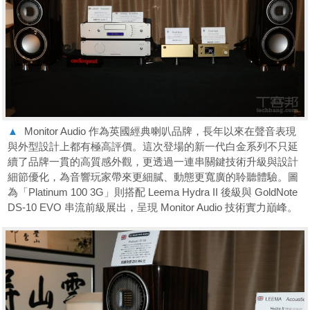
▲
Monitor Audio 作為英國經典喇叭品牌，長年以來在聲音表現
與外型設計上都有極高評價。這次登場的新一代白金系列不只延
續了品牌一貫的高質感外觀，更透過一連串關鍵技術升級與設計
細節優化，為音響玩家帶來更細膩、動態更寬廣的聆聽體驗。圖
為「Platinum 100 3G」則搭配 Leema Hydra II 後級與 GoldNote
DS-10 EVO 串流前級展出，呈現 Monitor Audio 技術實力巔峰。