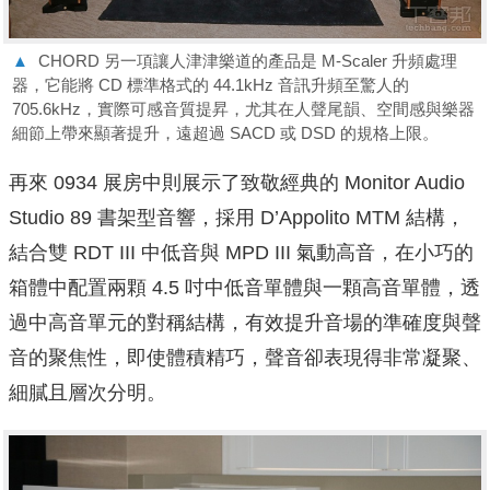
▲
CHORD 另一項讓人津津樂道的產品是 M-Scaler 升頻處理
器，它能將 CD 標準格式的 44.1kHz 音訊升頻至驚人的
705.6kHz，實際可感音質提昇，尤其在人聲尾韻、空間感與樂器
細節上帶來顯著提升，遠超過 SACD 或 DSD 的規格上限。
再來 0934 展房中則展示了致敬經典的 Monitor Audio
Studio 89 書架型音響，採用 D’Appolito MTM 結構，
結合雙 RDT III 中低音與 MPD III 氣動高音，在小巧的
箱體中配置兩顆 4.5 吋中低音單體與一顆高音單體，透
過中高音單元的對稱結構，有效提升音場的準確度與聲
音的聚焦性，即使體積精巧，聲音卻表現得非常凝聚、
細膩且層次分明。