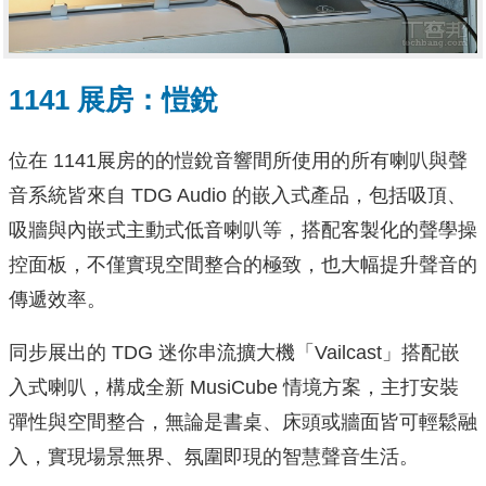
1141 展房：愷銳
位在 1141展房的的愷銳音響間所使用的所有喇叭與聲
音系統皆來自 TDG Audio 的嵌入式產品，包括吸頂、
吸牆與內嵌式主動式低音喇叭等，搭配客製化的聲學操
控面板，不僅實現空間整合的極致，也大幅提升聲音的
傳遞效率。
同步展出的 TDG 迷你串流擴大機「Vailcast」搭配嵌
入式喇叭，構成全新 MusiCube 情境方案，主打安裝
彈性與空間整合，無論是書桌、床頭或牆面皆可輕鬆融
入，實現場景無界、氛圍即現的智慧聲音生活。