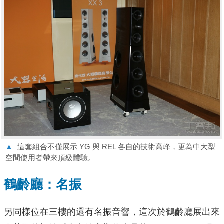
▲
這套組合不僅展示 YG 與 REL 各自的技術高峰，更為中大型
空間使用者帶來頂級體驗。
鶴齡廳：名振
另同樣位在三樓的還有名振音響，這次於鶴齡廳展出來