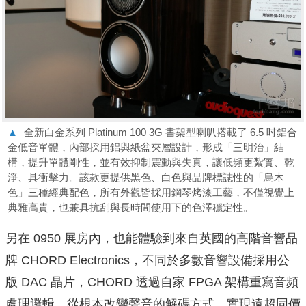
▲
全新白金系列 Platinum 100 3G 書架型喇叭搭載了 6.5 吋鋁合
金低音單體，內部採用鋁與紙盆夾層設計，形成「三明治」結
構，提升單體剛性，並有效抑制震動與失真，讓低頻更紮實、乾
淨、具衝擊力。該款更提供黑色、白色與品牌標誌性的「烏木
色」三種經典配色，所有外觀皆採用鋼琴烤漆工藝，不僅視覺上
典雅高貴，也兼具抗刮與長時間使用下的色澤穩定性。
另在 0950 展房內，也能體驗到來自英國的高階音響品
牌 CHORD Electronics，不同於多數音響設備採用公
版 DAC 晶片，CHORD 透過自家 FPGA 架構重寫音頻
處理邏輯，從根本改變聲音的解碼方式，實現遠超同價