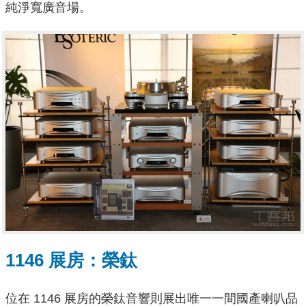
純淨寬廣音場。
1146 展房：榮鈦
位在 1146 展房的榮鈦音響則展出唯一一間國產喇叭品