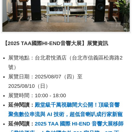
【
2025 TAA
國際
HI-END
音響大展】展覽資訊
展覽地點：台北君悅酒店（台北市信義區松壽路2
號）
展覽日期：2025/08/07（四）至
2025/08/10（日）
展覽時間：10:00 - 18:00
延伸閱讀：
殿堂級千萬視聽間大公開！頂級音響
聚焦數位串流與 AI 技術，超低音喇叭成行家新寵
延伸閱讀：
2025 TAA 國際 HI-END 音響大展移師