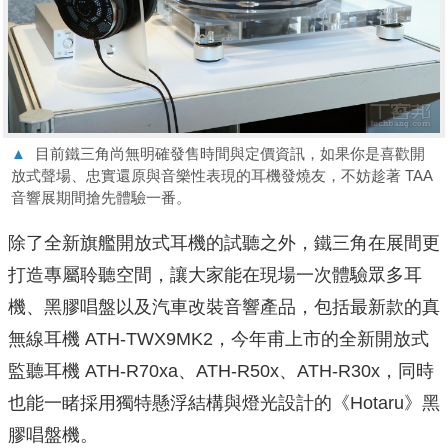
▲
目前鐵三角尚無明確發售時間與定價資訊，如果你是喜歡開
放式聲場、忠實還原與音樂性表現的耳機發燒友，不妨趁著 TAA
音響展期間搶先體驗一番。
除了全新旗艦開放式耳機的試聽之外，鐵三角在展間更
打造專屬聆聽空間，讓大家能在現場一次體驗眾多耳
機、黑膠唱盤以及汽車改裝音響產品，包括最新款的真
無線耳機 ATH-TWX9MK2，今年甫上市的全新開放式
監聽耳機 ATH-R70xa、ATH-R50x、ATH-R30x，同時
也能一睹採用獨特懸浮結構與燈光設計的《Hotaru》黑
膠唱盤機。