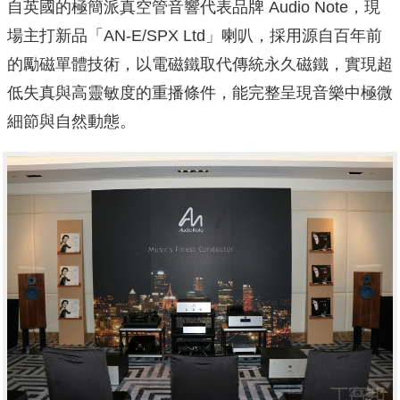
自英國的極簡派真空管音響代表品牌 Audio Note，現
場主打新品「AN-E/SPX Ltd」喇叭，採用源自百年前
的勵磁單體技術，以電磁鐵取代傳統永久磁鐵，實現超
低失真與高靈敏度的重播條件，能完整呈現音樂中極微
細節與自然動態。