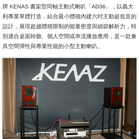
牌 KENAS 書架型同軸主動式喇叭「AD36」，以義大
利專業單體打造，結合最小體積內建六吋主動超低音的
設計，展現超越體積限制的能量密度與細節解析力，特
別適合桌面聆聽、個人空間或串流播放應用，是一款兼
具空間彈性與專業性能的小型主動喇叭。