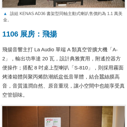
▲
該組 KENAS AD36 書架型同軸主動式喇叭售價約為 1.1 萬美
金。
1106 展房：飛揚
飛揚音響主打 La Audio 單端 A 類真空管擴大機「A-
2」，輸出功率達 20 瓦，設計典雅實用，附遙控器方
便操作；搭配 8 吋桌上型喇叭「S-810」，則採用霧面
烤漆箱體與聚丙烯防潮紙盆低音單體，結合蠶絲膜高
音，音質溫潤自然、原音重現，讓小空間中也能享受真
空管韻味。