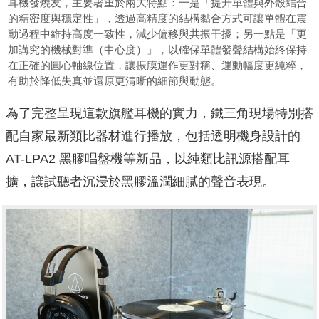
耳機發燒友，主要著重於兩大特點：一是「提升單體與外殼結合
的精密度與穩定性」，透過高精度的結構黏合方式可讓單體在震
動過程中維持高度一致性，減少偏移與共振干擾；另一點是「更
加講究的機械對準（中心度）」，以確保單體發聲結構始終保持
在正確的圓心軸線位置，讓振膜運作更對稱、運動幅度更純粹，
有助於降低失真並還原更清晰的細節與動態。
為了完整呈現這款旗艦耳機的實力，鐵三角現場特別搭
配自家最新類比器材進行播放，包括透明機身設計的
AT-LPA2 黑膠唱盤機等新品，以純類比訊源搭配耳
擴，讓試聽者沉浸於黑膠溫潤細膩的聲音表現。