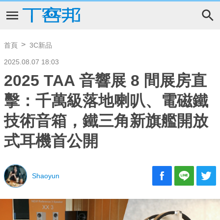
首頁
3C新品
2025.08.07 18:03
2025 TAA 音響展 8 間展房直
擊：千萬級落地喇叭、電磁鐵
技術音箱，鐵三角新旗艦開放
式耳機首公開
Shaoyun