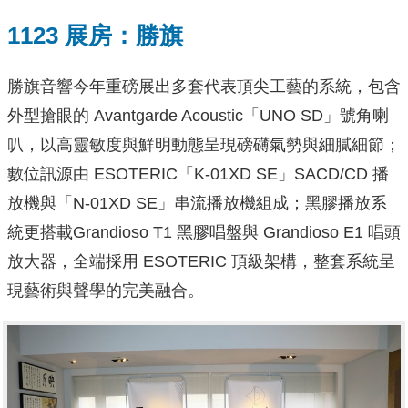
1123 展房：勝旗
勝旗音響今年重磅展出多套代表頂尖工藝的系統，包含
外型搶眼的 Avantgarde Acoustic「UNO SD」號角喇
叭，以高靈敏度與鮮明動態呈現磅礴氣勢與細膩細節；
數位訊源由 ESOTERIC「K-01XD SE」SACD/CD 播
放機與「N-01XD SE」串流播放機組成；黑膠播放系
統更搭載Grandioso T1 黑膠唱盤與 Grandioso E1 唱頭
放大器，全端採用 ESOTERIC 頂級架構，整套系統呈
現藝術與聲學的完美融合。