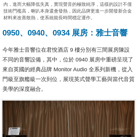
內，進而大幅降低失真，實現聲音的極致純淨，這樣的設計不僅
技術門檻高，喇叭本身還會發熱，因此品牌更進一步開發新合金
材料來改善散熱，使系統能長時間穩定運作。
0950、0940、0934 展房：雅士音響
今年雅士音響位在君悅酒店 9 樓分別有三間展房陳設
不同的音響設備，其中，位於 0940 展房中重磅呈現了
來自英國的經典品牌 Monitor Audio 全系列新機，從入
門級至旗艦級一次到位，展現英式聲學工藝與當代音質
美學的深度融合。