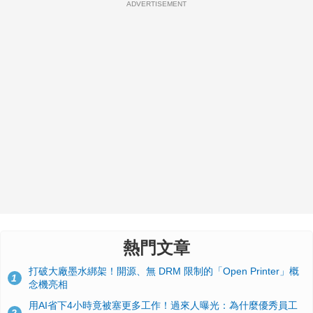
ADVERTISEMENT
熱門文章
打破大廠墨水綁架！開源、無 DRM 限制的「Open Printer」概
1
念機亮相
用AI省下4小時竟被塞更多工作！過來人曝光：為什麼優秀員工
2