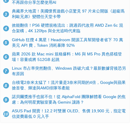
不再跟你分享怎麼使用AI
典藏界大地震！美國懷舊遊戲小店驚見 97 片未公開版《超級瑪
3
利歐兄弟》變體任天堂卡帶
效能翻倍！PS6 硬體規格流出：跳過四代改用 AMD Zen 6c 混
4
合架構，4K 120fps 與全光追時代來臨
GitHub 狂攬 4 萬星！Headroom 開源工具幫開發者省下 70 萬
5
美元 API 費，Token 消耗暴降 92%
蘋果 2026 款 Mac mini 規格爆料：M6 與 M5 Pro 異色搭檔登
6
場！容量或將 512GB 起跳
Linux 市占率突然翻倍、Windows 跌破六成？最新數據背後恐另
7
有原因
台積電2奈米太猛了！流片量是3奈米同期的4倍，Google與蘋果
8
搶首發、輝達與AMD排隊等產能
諾貝爾獎推手也留不住！從 AlphaFold 團隊解體看 Google 的焦
9
慮：為何明星實驗室要為 Gemini 讓路？
ASUS Pad 開賣！12.2 吋雙層 OLED、售價 19,900 元，指定電
10
信資費最低 0 元入手