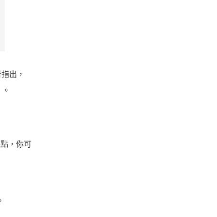
者指出，
」。
幾點，你可
。