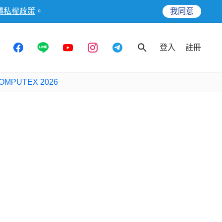
隱私權政策
。
我同意
登入
註冊
OMPUTEX 2026