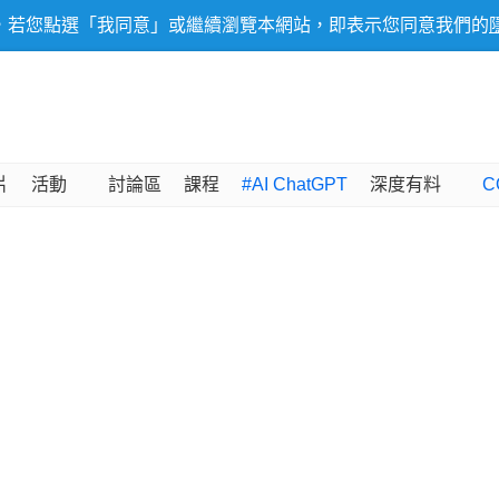
，若您點選「我同意」或繼續瀏覽本網站，即表示您同意我們的
片
活動
討論區
課程
#AI ChatGPT
深度有料
C