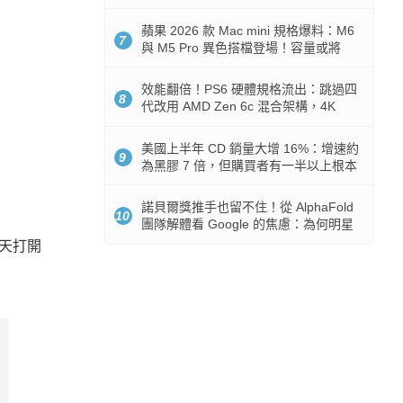
Token 消耗暴降 92%
蘋果 2026 款 Mac mini 規格爆料：M6
7
與 M5 Pro 異色搭檔登場！容量或將
512GB 起跳
效能翻倍！PS6 硬體規格流出：跳過四
8
代改用 AMD Zen 6c 混合架構，4K
120fps 與全光追時代來臨
美國上半年 CD 銷量大增 16%：增速約
9
為黑膠 7 倍，但購買者有一半以上根本
沒有播放器
諾貝爾獎推手也留不住！從 AlphaFold
10
團隊解體看 Google 的焦慮：為何明星
實驗室要為 Gemini 讓路？
今天打開