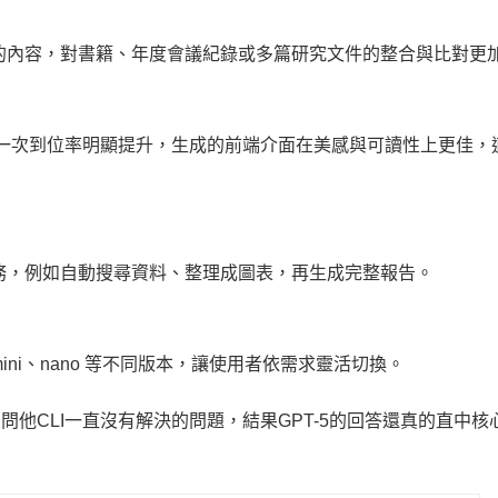
的內容，對書籍、年度會議紀錄或多篇研究文件的整合與比對更
-5 的一次到位率明顯提升，生成的前端介面在美感與可讀性上更佳
務，例如自動搜尋資料、整理成圖表，再生成完整報告。
ni、nano 等不同版本，讓使用者依需求靈活切換。
-5，問他CLI一直沒有解決的問題，結果GPT-5的回答還真的直中