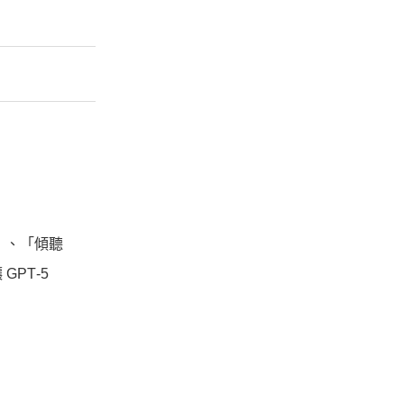
」、「傾聽
PT‑5