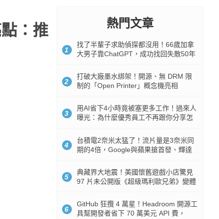
熱門文章
亮點：推
找了半輩子求助偵探都沒用！66歲加拿
1
大男子靠ChatGPT，成功找回失散50年
家人
打破大廠墨水綁架！開源、無 DRM 限
2
制的「Open Printer」概念機亮相
用AI省下4小時竟被塞更多工作！過來人
3
曝光：為什麼優秀員工不再跟你分享怎
麼使用AI
台積電2奈米太猛了！流片量是3奈米同
4
期的4倍，Google與蘋果搶首發、輝達
與AMD排隊等產能
典藏界大地震！美國懷舊遊戲小店驚見
5
97 片未公開版《超級瑪利歐兄弟》變體
任天堂卡帶
GitHub 狂攬 4 萬星！Headroom 開源工
6
具幫開發者省下 70 萬美元 API 費，