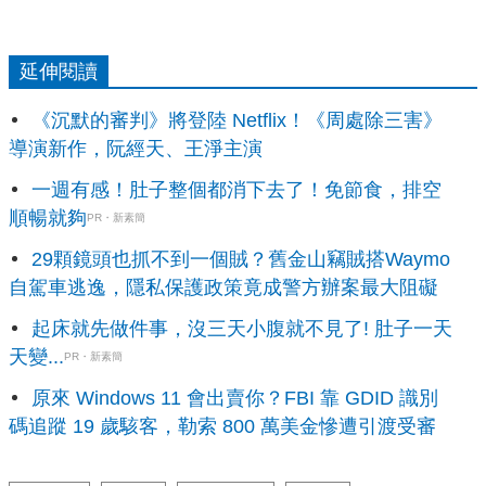
延伸閱讀
《沉默的審判》將登陸 Netflix！《周處除三害》
導演新作，阮經天、王淨主演
一週有感！肚子整個都消下去了！免節食，排空
順暢就夠
PR・新素簡
29顆鏡頭也抓不到一個賊？舊金山竊賊搭Waymo
自駕車逃逸，隱私保護政策竟成警方辦案最大阻礙
起床就先做件事，沒三天小腹就不見了! 肚子一天
天變...
PR・新素簡
原來 Windows 11 會出賣你？FBI 靠 GDID 識別
碼追蹤 19 歲駭客，勒索 800 萬美金慘遭引渡受審