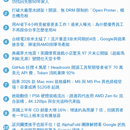
功找回失散50年家人
打破大廠墨水綁架！開源、無 DRM 限制的「Open Printer」概
2
念機亮相
用AI省下4小時竟被塞更多工作！過來人曝光：為什麼優秀員工
3
不再跟你分享怎麼使用AI
台積電2奈米太猛了！流片量是3奈米同期的4倍，Google與蘋果
4
搶首發、輝達與AMD排隊等產能
典藏界大地震！美國懷舊遊戲小店驚見 97 片未公開版《超級瑪
5
利歐兄弟》變體任天堂卡帶
GitHub 狂攬 4 萬星！Headroom 開源工具幫開發者省下 70 萬
6
美元 API 費，Token 消耗暴降 92%
蘋果 2026 款 Mac mini 規格爆料：M6 與 M5 Pro 異色搭檔登
7
場！容量或將 512GB 起跳
效能翻倍！PS6 硬體規格流出：跳過四代改用 AMD Zen 6c 混
8
合架構，4K 120fps 與全光追時代來臨
美國上半年 CD 銷量大增 16%：增速約為黑膠 7 倍，但購買者
9
有一半以上根本沒有播放器
諾貝爾獎推手也留不住！從 AlphaFold 團隊解體看 Google 的焦
10
慮：為何明星實驗室要為 Gemini 讓路？