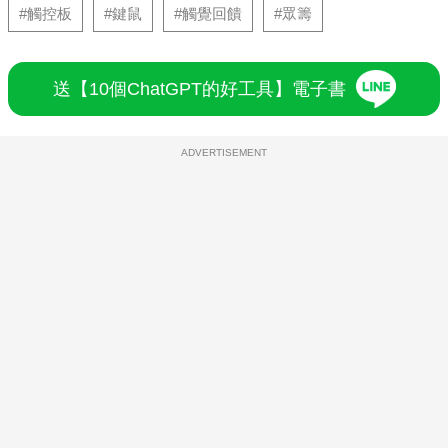
#觸控板
#鍵鼠
#觸覺回饋
#眾籌
送【10個ChatGPT的好工具】電子書
ADVERTISEMENT