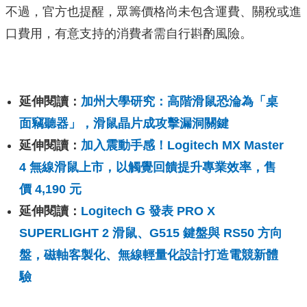
不過，官方也提醒，眾籌價格尚未包含運費、關稅或進
口費用，有意支持的消費者需自行斟酌風險。
延伸閱讀：
加州大學研究：高階滑鼠恐淪為「桌
面竊聽器」，滑鼠晶片成攻擊漏洞關鍵
延伸閱讀：
加入震動手感！Logitech MX Master
4 無線滑鼠上市，以觸覺回饋提升專業效率，售
價 4,190 元
延伸閱讀：
Logitech G 發表 PRO X
SUPERLIGHT 2 滑鼠、G515 鍵盤與 RS50 方向
盤，磁軸客製化、無線輕量化設計打造電競新體
驗