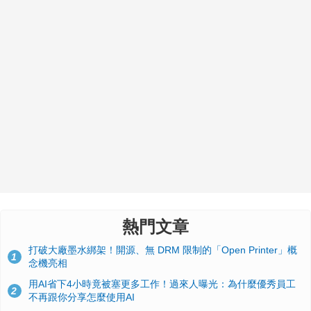
熱門文章
打破大廠墨水綁架！開源、無 DRM 限制的「Open Printer」概
1
念機亮相
用AI省下4小時竟被塞更多工作！過來人曝光：為什麼優秀員工
2
不再跟你分享怎麼使用AI