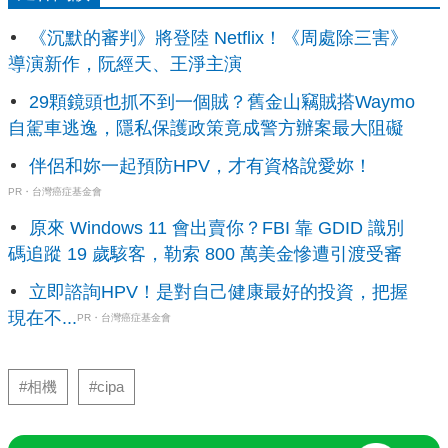
《沉默的審判》將登陸 Netflix！《周處除三害》
導演新作，阮經天、王淨主演
29顆鏡頭也抓不到一個賊？舊金山竊賊搭Waymo
自駕車逃逸，隱私保護政策竟成警方辦案最大阻礙
伴侶和妳一起預防HPV，才有資格說愛妳！
PR・台灣癌症基金會
原來 Windows 11 會出賣你？FBI 靠 GDID 識別
碼追蹤 19 歲駭客，勒索 800 萬美金慘遭引渡受審
立即諮詢HPV！是對自己健康最好的投資，把握
現在不...
PR・台灣癌症基金會
#相機
#cipa