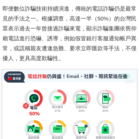
即便數位詐騙技術持續演進，傳統的電話詐騙仍是最常
見的手法之一。根據調查，高達一半（50%）的台灣民
眾表示過去一年曾接過詐騙來電，顯示詐騙集團依舊仰
賴電話進行恐嚇、誘導，例如假冒銀行客服通知帳戶異
常，或謊稱親友遭逢急難、要求立即匯款等手法，不僅
擾人，更具高度欺騙性。