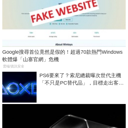
Google搜尋首位竟然是假的！超過70款熱門Windows
軟體爆「山寨官網」危機
雲端/資訊安全
PS6要來了？索尼總裁曝次世代主機
「不只是PC替代品」，目標走出客
廳、進軍電競桌面