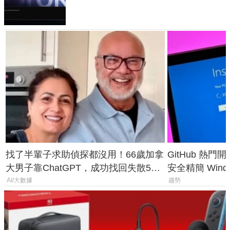
失靈與不配合警方遭起訴
找了半輩子求助偵探都沒用！66歲加拿
GitHub 熱門
大男子靠ChatGPT，成功找回失散50
安全精簡 Wind
年家人
後台追蹤
AI/大數據
趨勢