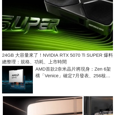
24GB 大容量來了！NVIDIA RTX 5070 Ti SUPER 爆料
總整理：規格、功耗、上市時間
AMD首款2奈米晶片將現身：Zen 6架
構「Venice」確定7月發表、256核心
效能大噴發70%