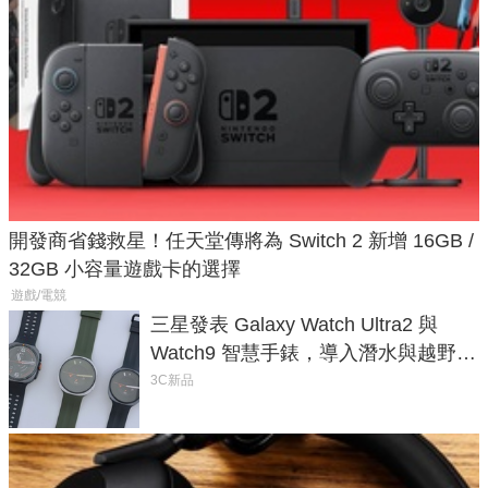
開發商省錢救星！任天堂傳將為 Switch 2 新增 16GB /
32GB 小容量遊戲卡的選擇
遊戲/電競
三星發表 Galaxy Watch Ultra2 與
Watch9 智慧手錶，導入潛水與越野跑
導航功能
3C新品