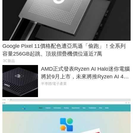
Google Pixel 11價格配色遭亞馬遜「偷跑」！全系列
容量256GB起跳、頂規摺疊機價位逼近7萬
3C新品
AMD正式發表Ryzen AI Halo迷你電腦
將於9月上市，未來將推Ryzen AI 400
Max系列處理器與對應升級版
半導體/電子產業