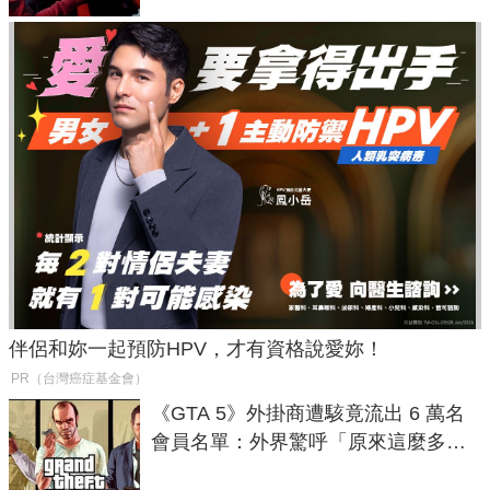
伴侶和妳一起預防HPV，才有資格說愛妳！
PR（台灣癌症基金會）
《GTA 5》外掛商遭駭竟流出 6 萬名
會員名單：外界驚呼「原來這麼多人
在開掛！」