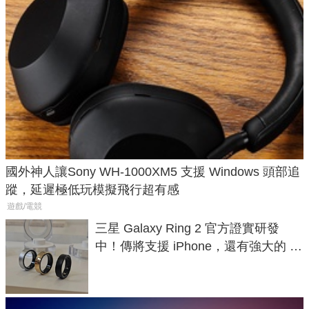
國外神人讓Sony WH-1000XM5 支援 Windows 頭部追
蹤，延遲極低玩模擬飛行超有感
遊戲/電競
三星 Galaxy Ring 2 官方證實研發
中！傳將支援 iPhone，還有強大的 AI
與智慧家電連動功能