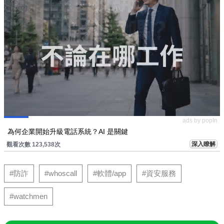
ads by popIn
為何企業開始升級電話系統？AI 是關鍵
深入瞭解
觀看次數 123,538次
#防詐
#whoscall
#軟體/app
#資安服務
#watchmen