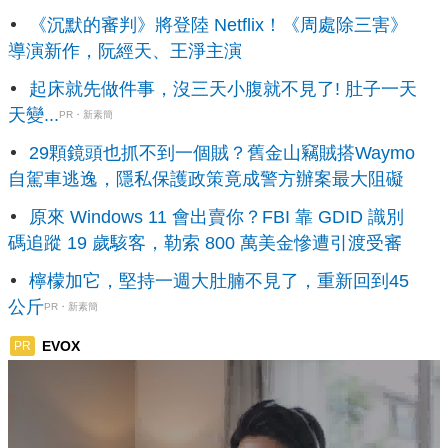
《沉默的審判》將登陸 Netflix！《周處除三害》
導演新作，阮經天、王淨主演
起床就先做件事，沒三天小腹就不見了! 肚子一天
天變...
PR・新素簡
29顆鏡頭也抓不到一個賊？舊金山竊賊搭Waymo
自駕車逃逸，隱私保護政策竟成警方辦案最大阻礙
原來 Windows 11 會出賣你？FBI 靠 GDID 識別
碼追蹤 19 歲駭客，勒索 800 萬美金慘遭引渡受審
檸檬加它，堅持一週大肚腩不見了，重新回到45
公斤
PR・新素簡
EVOX
PR