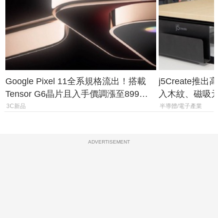
Google Pixel 11全系規格流出！搭載
j5Create
Tensor G6晶片且入手價調漲至899美
入木紋、磁吸
元
3C新品
半導體/電子產業
ADVERTISEMENT