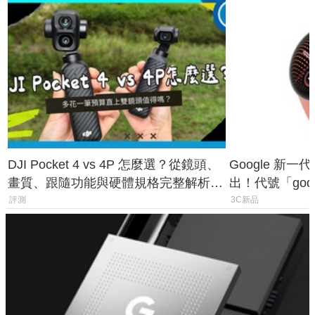
DJI Pocket 4 vs 4P 怎麼選？從鏡頭、
Google 新一代 
畫質、跟隨功能與硬體規格完整解析，
出！代號「god
一次看懂兩台差異
鎖定 AI 應用
評測
3C新品