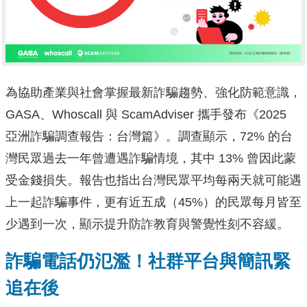
為協助產業與社會掌握最新詐騙趨勢、強化防範意識，
GASA、Whoscall 與 ScamAdviser 攜手發布《2025
亞洲詐騙調查報告：台灣篇》。調查顯示，72% 的台
灣民眾過去一年曾遭遇詐騙情境，其中 13% 曾因此蒙
受金錢損失。報告也指出台灣民眾平均每兩天就可能遇
上一起詐騙事件，更有近五成（45%）的民眾每月皆至
少遇到一次，顯示提升防詐教育與警覺性刻不容緩。
詐騙電話仍氾濫！社群平台與簡訊緊
追在後