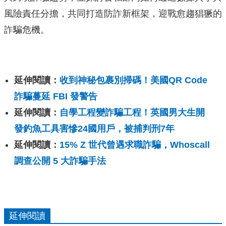
風險責任分擔，共同打造防詐新框架，迎戰愈趨猖獗的
詐騙危機。
延伸閱讀：
收到神秘包裹別掃碼！美國QR Code
詐騙蔓延 FBI 發警告
延伸閱讀：
自學工程變詐騙工程！英國男大生開
發釣魚工具害慘24國用戶，被捕判刑7年
延伸閱讀：
15% Z 世代曾遇求職詐騙，Whoscall
調查公開 5 大詐騙手法
延伸閱讀