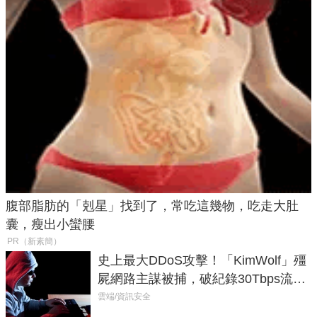
腹部脂肪的「剋星」找到了，常吃這幾物，吃走大肚
囊，瘦出小蠻腰
PR（新素簡）
史上最大DDoS攻擊！「KimWolf」殭
屍網路主謀被捕，破紀錄30Tbps流量
癱瘓全球！
雲端/資訊安全