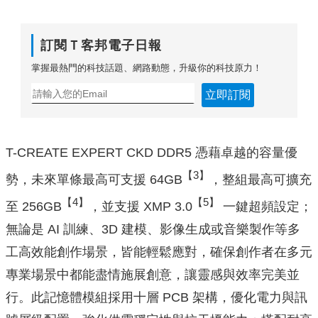
訂閱Ｔ客邦電子日報
掌握最熱門的科技話題、網路動態，升級你的科技原力！
立即訂閱
T-CREATE EXPERT CKD DDR5 憑藉卓越的容量優
【3】
勢，未來單條最高可支援 64GB
，整組最高可擴充
【4】
【5】
至 256GB
，並支援 XMP 3.0
一鍵超頻設定；
無論是 AI 訓練、3D 建模、影像生成或音樂製作等多
工高效能創作場景，皆能輕鬆應對，確保創作者在多元
專業場景中都能盡情施展創意，讓靈感與效率完美並
行。此記憶體模組採用十層 PCB 架構，優化電力與訊