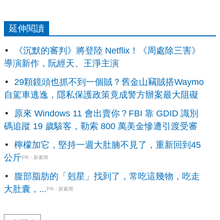
延伸閱讀
《沉默的審判》將登陸 Netflix！《周處除三害》
導演新作，阮經天、王淨主演
29顆鏡頭也抓不到一個賊？舊金山竊賊搭Waymo
自駕車逃逸，隱私保護政策竟成警方辦案最大阻礙
原來 Windows 11 會出賣你？FBI 靠 GDID 識別
碼追蹤 19 歲駭客，勒索 800 萬美金慘遭引渡受審
檸檬加它，堅持一週大肚腩不見了，重新回到45
公斤
PR・新素簡
腹部脂肪的「剋星」找到了，常吃這幾物，吃走
大肚囊，...
PR・新素簡