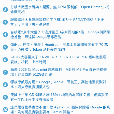
打破大廠墨水綁架！開源、無 DRM 限制的「Open Printer」概
2
念機亮相
記憶體漲太兇連老闆都怕了？SK海力士竟然認了價格「不正
3
常」：再漲下去不是好事
台積電2奈米太猛了！流片量是3奈米同期的4倍，Google與蘋果
4
搶首發、輝達與AMD排隊等產能
GitHub 狂攬 4 萬星！Headroom 開源工具幫開發者省下 70 萬
5
美元 API 費，Token 消耗暴降 92%
24GB 大容量來了！NVIDIA RTX 5070 Ti SUPER 爆料總整理：
6
規格、功耗、上市時間
蘋果 2026 款 Mac mini 規格爆料：M6 與 M5 Pro 異色搭檔登
7
場！容量或將 512GB 起跳
哪款導航最好用？Google、Apple、導航王、高德地圖實測對
8
比：四大導航實測懶人包
美國上半年 CD 銷量大增 16%：增速約為黑膠 7 倍，但購買者
9
有一半以上根本沒有播放器
諾貝爾獎推手也留不住！從 AlphaFold 團隊解體看 Google 的焦
10
慮：為何明星實驗室要為 Gemini 讓路？