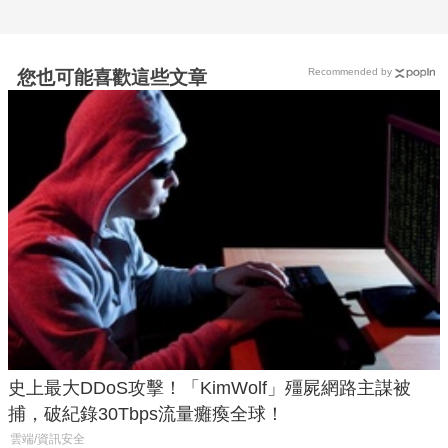
Recommended by
您也可能喜歡這些文章
史上最大DDoS攻擊！「KimWolf」殭屍網路主謀被
捕，破紀錄30Tbps流量癱瘓全球！
雲端/資訊安全