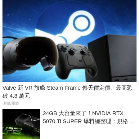
Valve 新 VR 旗艦 Steam Frame 傳天價定價、最高恐
破 4.8 萬元
遊戲/電競
24GB 大容量來了！NVIDIA RTX
5070 Ti SUPER 爆料總整理：規格、
功耗、上市時間