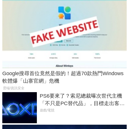
Google搜尋首位竟然是假的！超過70款熱門Windows
軟體爆「山寨官網」危機
雲端/資訊安全
PS6要來了？索尼總裁曝次世代主機
「不只是PC替代品」，目標走出客
廳、進軍電競桌面
遊戲/電競