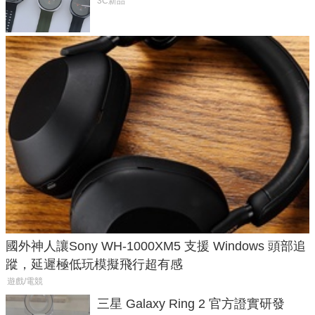
導航功能
3C新品
國外神人讓Sony WH-1000XM5 支援 Windows 頭部追
蹤，延遲極低玩模擬飛行超有感
遊戲/電競
三星 Galaxy Ring 2 官方證實研發