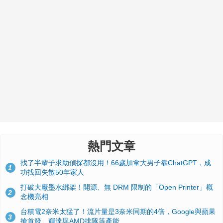
熱門文章
找了半輩子求助偵探都沒用！66歲加拿大男子靠ChatGPT，成
1
功找回失散50年家人
打破大廠墨水綁架！開源、無 DRM 限制的「Open Printer」概
2
念機亮相
台積電2奈米太猛了！流片量是3奈米同期的4倍，Google與蘋果
3
搶首發、輝達與AMD排隊等產能