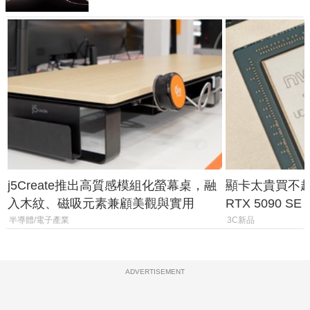
j5Create推出高質感模組化螢幕桌，融
顯卡太貴買不起？
入木紋、磁吸元素兼顧美觀與實用
RTX 5090 S
體
半導體/電子產業
3C新品
ADVERTISEMENT