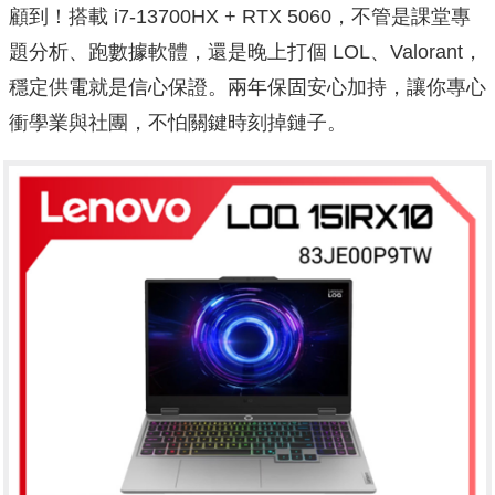
顧到！搭載 i7-13700HX + RTX 5060，不管是課堂專
題分析、跑數據軟體，還是晚上打個 LOL、Valorant，
穩定供電就是信心保證。兩年保固安心加持，讓你專心
衝學業與社團，不怕關鍵時刻掉鏈子。