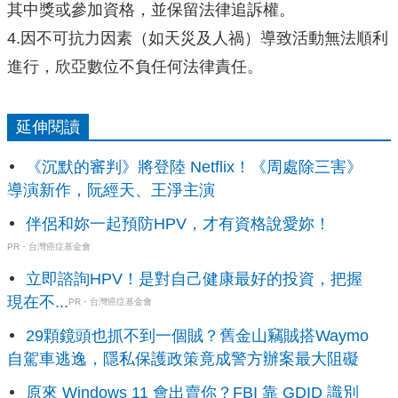
其中獎或參加資格，並保留法律追訴權。
4.因不可抗力因素（如天災及人禍）導致活動無法順利
進行，欣亞數位不負任何法律責任。
延伸閱讀
《沉默的審判》將登陸 Netflix！《周處除三害》
導演新作，阮經天、王淨主演
伴侶和妳一起預防HPV，才有資格說愛妳！
PR・台灣癌症基金會
立即諮詢HPV！是對自己健康最好的投資，把握
現在不...
PR・台灣癌症基金會
29顆鏡頭也抓不到一個賊？舊金山竊賊搭Waymo
自駕車逃逸，隱私保護政策竟成警方辦案最大阻礙
原來 Windows 11 會出賣你？FBI 靠 GDID 識別