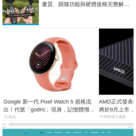
畫質、跟隨功能與硬體規格完整解
析，一次看懂兩台差異
Google 新一代 Pixel Watch 5 規格流
AMD正式發表Ry
出！代號「godric」現身，記憶體增強
將於9月上市，未來
鎖定 AI 應用
Max系列處理
3C新品
半導體/電子產業