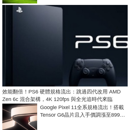
效能翻倍！PS6 硬體規格流出：跳過四代改用 AMD
Zen 6c 混合架構，4K 120fps 與全光追時代來臨
Google Pixel 11全系規格流出！搭載
Tensor G6晶片且入手價調漲至899美
元