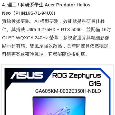
4.
理工 /
科研系學生 Acer Predator Helios
Neo
（PHN16S-71-94UX
）
實驗數據要跑、AI 模型要測，效能就是科研最佳夥
伴。其搭載 Ultra 9 275HX + RTX 5060，並配備 16吋
OLED WQXGA 240Hz 螢幕，多視窗運算與精細影像
顯示超有感。雙風扇強效散熱，長時間運算依然穩定。
科研專案或夜晚戰場，它都能陪你撐到底。