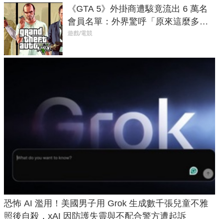
《GTA 5》外掛商遭駭竟流出 6 萬名
會員名單：外界驚呼「原來這麼多人
在開掛！」
遊戲/電競
恐怖 AI 濫用！美國男子用 Grok 生成數千張兒童不雅
照後自殺，xAI 因防護失靈與不配合警方遭起訴