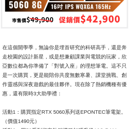
在這個開學季，無論你是埋首研究的科研高手，還是奔
走校園的設計新星，或是想兼顧課業與電競的玩家，欣
亞數位都為你準備了「對號入座」的理想筆電。這不只
是一次購買，更是能陪你共度無數寒暑、課堂挑戰、創
作靈感與深夜遊戲的最佳夥伴。現在除了熱銷機種有優
惠，還有限時3大助學禮：
活動1：購買指定RTX 5060系列送EPONTEC筆電架。
（價值1490元）