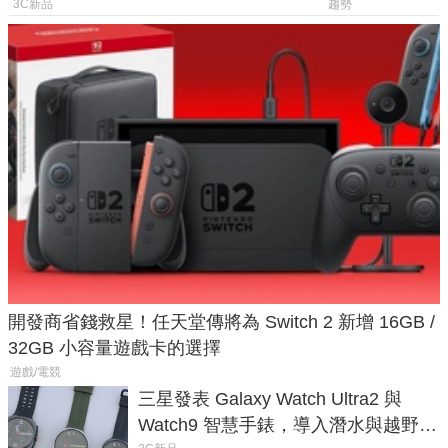
倍
後台追蹤
3C新品
趨勢
開發商省錢救星！任天堂傳將為 Switch 2 新增 16GB /
32GB 小容量遊戲卡的選擇
遊戲/電競
三星發表 Galaxy Watch Ultra2 與
Watch9 智慧手錶，導入潛水與越野跑