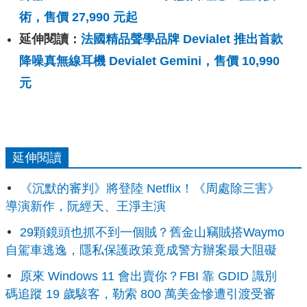
術，售價 27,990 元起
延伸閱讀：
法國精品聲學品牌 Devialet 推出首款
降噪真無線耳機 Devialet Gemini，售價 10,990
元
延伸閱讀
《沉默的審判》將登陸 Netflix！《周處除三害》
導演新作，阮經天、王淨主演
29顆鏡頭也抓不到一個賊？舊金山竊賊搭Waymo
自駕車逃逸，隱私保護政策竟成警方辦案最大阻礙
原來 Windows 11 會出賣你？FBI 靠 GDID 識別
碼追蹤 19 歲駭客，勒索 800 萬美金慘遭引渡受審