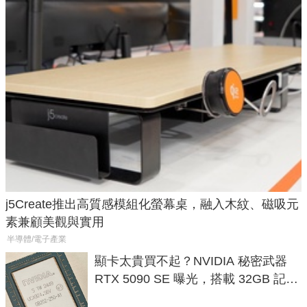
j5Create推出高質感模組化螢幕桌，融入木紋、磁吸元
素兼顧美觀與實用
半導體/電子產業
顯卡太貴買不起？NVIDIA 秘密武器
RTX 5090 SE 曝光，搭載 32GB 記憶
體