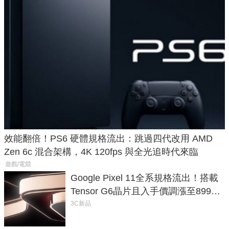
效能翻倍！PS6 硬體規格流出：跳過四代改用 AMD
Zen 6c 混合架構，4K 120fps 與全光追時代來臨
遊戲/電競
Google Pixel 11全系規格流出！搭載
Tensor G6晶片且入手價調漲至899美
元
3C新品