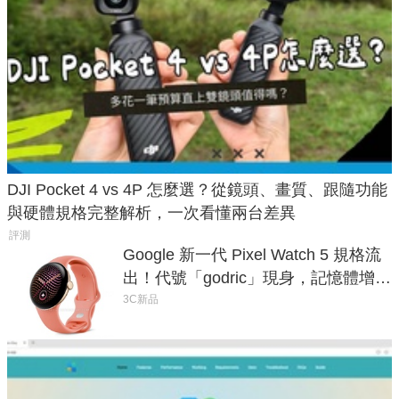
DJI Pocket 4 vs 4P 怎麼選？從鏡頭、畫質、跟隨功能
與硬體規格完整解析，一次看懂兩台差異
評測
Google 新一代 Pixel Watch 5 規格流
出！代號「godric」現身，記憶體增強
鎖定 AI 應用
3C新品