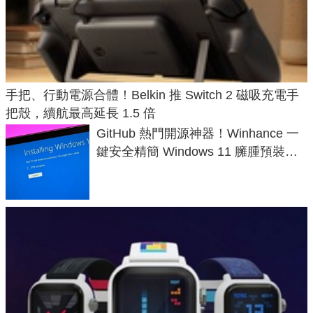
手把、行動電源合體！Belkin 推 Switch 2 磁吸充電手
把殼，續航最高延長 1.5 倍
GitHub 熱門開源神器！Winhance 一
鍵安全精簡 Windows 11 臃腫預裝軟
體與後台追蹤