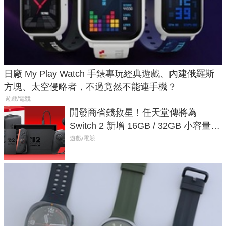
日廠 My Play Watch 手錶專玩經典遊戲、內建俄羅斯
方塊、太空侵略者，不過竟然不能連手機？
遊戲/電競
開發商省錢救星！任天堂傳將為
Switch 2 新增 16GB / 32GB 小容量遊
戲卡的選擇
遊戲/電競