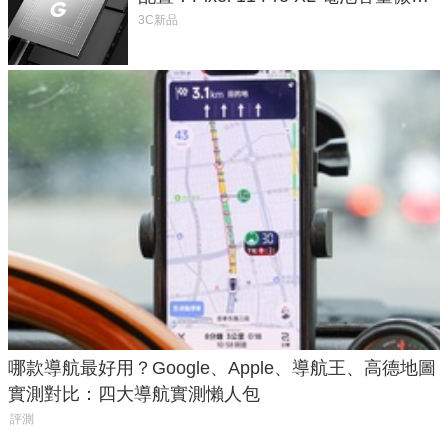
1.6%
3C新品
哪款導航最好用？Google、Apple、導航王、高德地圖
實測對比：四大導航實測懶人包
評測