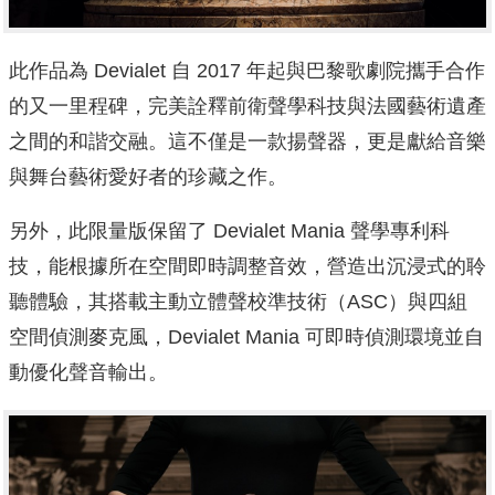
此作品為 Devialet 自 2017 年起與巴黎歌劇院攜手合作
的又一里程碑，完美詮釋前衛聲學科技與法國藝術遺產
之間的和諧交融。這不僅是一款揚聲器，更是獻給音樂
與舞台藝術愛好者的珍藏之作。
另外，此限量版保留了 Devialet Mania 聲學專利科
技，能根據所在空間即時調整音效，營造出沉浸式的聆
聽體驗，其搭載主動立體聲校準技術（ASC）與四組
空間偵測麥克風，Devialet Mania 可即時偵測環境並自
動優化聲音輸出。