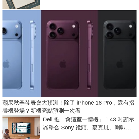
蘋果秋季發表會大預測！除了 iPhone 18 Pro，還有摺
疊機登場？新機亮點預測一次看
Dell 推「會議室一體機」！43 吋顯示
器整合 Sony 鏡頭、麥克風、喇叭，
一條 USB-C 就能開會