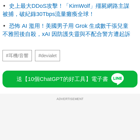
史上最大DDoS攻擊！「KimWolf」殭屍網路主謀
被捕，破紀錄30Tbps流量癱瘓全球！
恐怖 AI 濫用！美國男子用 Grok 生成數千張兒童
不雅照後自殺，xAI 因防護失靈與不配合警方遭起訴
#耳機/音響
#devialet
送【10個ChatGPT的好工具】電子書
ADVERTISEMENT