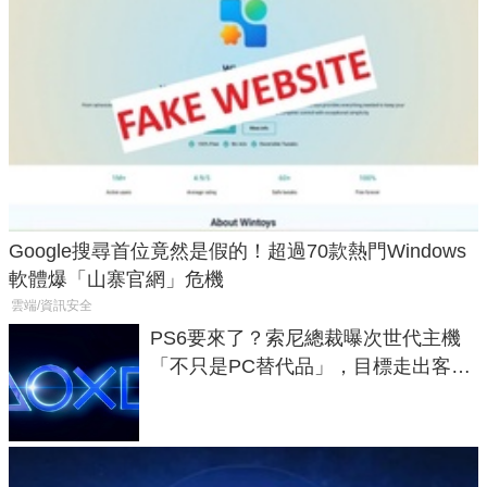
Google搜尋首位竟然是假的！超過70款熱門Windows
軟體爆「山寨官網」危機
雲端/資訊安全
PS6要來了？索尼總裁曝次世代主機
「不只是PC替代品」，目標走出客
廳、進軍電競桌面