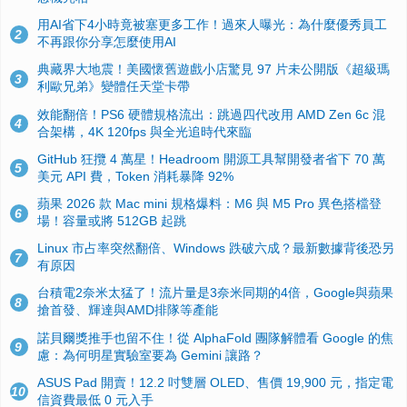
用AI省下4小時竟被塞更多工作！過來人曝光：為什麼優秀員工
2
不再跟你分享怎麼使用AI
典藏界大地震！美國懷舊遊戲小店驚見 97 片未公開版《超級瑪
3
利歐兄弟》變體任天堂卡帶
效能翻倍！PS6 硬體規格流出：跳過四代改用 AMD Zen 6c 混
4
合架構，4K 120fps 與全光追時代來臨
GitHub 狂攬 4 萬星！Headroom 開源工具幫開發者省下 70 萬
5
美元 API 費，Token 消耗暴降 92%
蘋果 2026 款 Mac mini 規格爆料：M6 與 M5 Pro 異色搭檔登
6
場！容量或將 512GB 起跳
Linux 市占率突然翻倍、Windows 跌破六成？最新數據背後恐另
7
有原因
台積電2奈米太猛了！流片量是3奈米同期的4倍，Google與蘋果
8
搶首發、輝達與AMD排隊等產能
諾貝爾獎推手也留不住！從 AlphaFold 團隊解體看 Google 的焦
9
慮：為何明星實驗室要為 Gemini 讓路？
ASUS Pad 開賣！12.2 吋雙層 OLED、售價 19,900 元，指定電
10
信資費最低 0 元入手