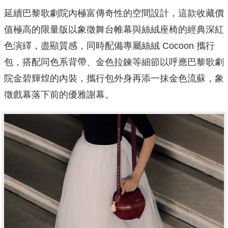
延續巴黎歌劇院內極富傳奇性的空間設計，這款收藏價
值極高的限量版以象徵舞台帷幕與絲絨座椅的經典深紅
色演繹，盡顯質感，同時配備專屬絲絨 Cocoon 攜行
包，搭配同色系背帶、金色拉鍊等細節以呼應巴黎歌劇
院金碧輝煌的內裝，攜行包外身再添一抹金色流蘇，象
徵戲幕落下前的優雅謝幕。