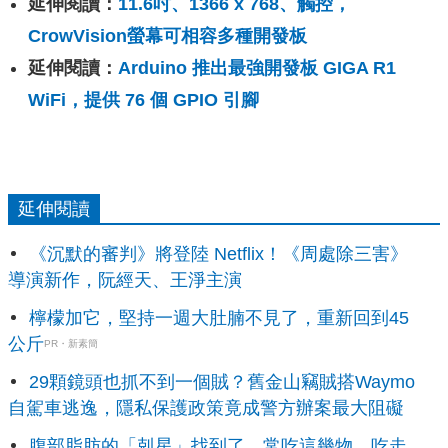
延伸閱讀：
11.6吋、1366 x 768、觸控，
CrowVision螢幕可相容多種開發板
延伸閱讀：
Arduino 推出最強開發板 GIGA R1
WiFi，提供 76 個 GPIO 引腳
延伸閱讀
《沉默的審判》將登陸 Netflix！《周處除三害》
導演新作，阮經天、王淨主演
檸檬加它，堅持一週大肚腩不見了，重新回到45
公斤
PR・新素簡
29顆鏡頭也抓不到一個賊？舊金山竊賊搭Waymo
自駕車逃逸，隱私保護政策竟成警方辦案最大阻礙
腹部脂肪的「剋星」找到了，常吃這幾物，吃走