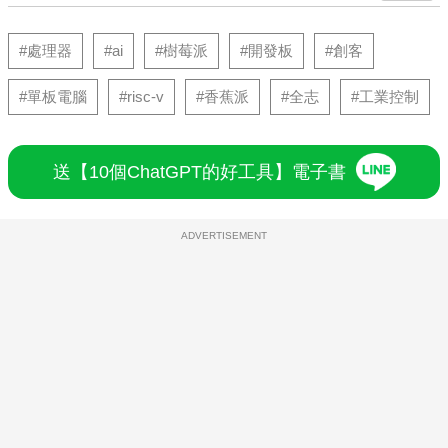
#處理器
#ai
#樹莓派
#開發板
#創客
#單板電腦
#risc-v
#香蕉派
#全志
#工業控制
送【10個ChatGPT的好工具】電子書
ADVERTISEMENT