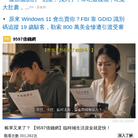
大肚囊，...
PR・新素簡
原來 Windows 11 會出賣你？FBI 靠 GDID 識別
碼追蹤 19 歲駭客，勒索 800 萬美金慘遭引渡受審
9597借錢網
PR
ads by popIn
帳單又來了？ 【9597借錢網】臨時補生活資金就是快！
深入了解
觀看次數 301,382次