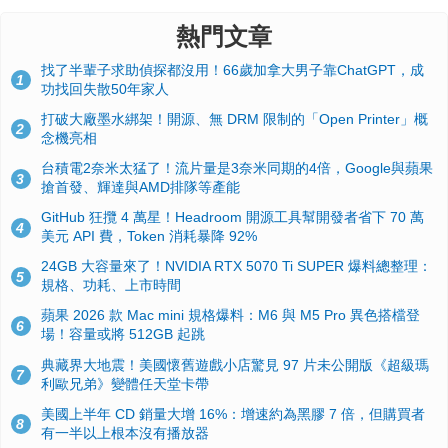
熱門文章
找了半輩子求助偵探都沒用！66歲加拿大男子靠ChatGPT，成
1
功找回失散50年家人
打破大廠墨水綁架！開源、無 DRM 限制的「Open Printer」概
2
念機亮相
台積電2奈米太猛了！流片量是3奈米同期的4倍，Google與蘋果
3
搶首發、輝達與AMD排隊等產能
GitHub 狂攬 4 萬星！Headroom 開源工具幫開發者省下 70 萬
4
美元 API 費，Token 消耗暴降 92%
24GB 大容量來了！NVIDIA RTX 5070 Ti SUPER 爆料總整理：
5
規格、功耗、上市時間
蘋果 2026 款 Mac mini 規格爆料：M6 與 M5 Pro 異色搭檔登
6
場！容量或將 512GB 起跳
典藏界大地震！美國懷舊遊戲小店驚見 97 片未公開版《超級瑪
7
利歐兄弟》變體任天堂卡帶
美國上半年 CD 銷量大增 16%：增速約為黑膠 7 倍，但購買者
8
有一半以上根本沒有播放器