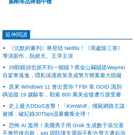
威剛等品牌都中槍
延伸閱讀
《沉默的審判》將登陸 Netflix！《周處除三害》
導演新作，阮經天、王淨主演
29顆鏡頭也抓不到一個賊？舊金山竊賊搭Waymo
自駕車逃逸，隱私保護政策竟成警方辦案最大阻礙
原來 Windows 11 會出賣你？FBI 靠 GDID 識別
碼追蹤 19 歲駭客，勒索 800 萬美金慘遭引渡受審
史上最大DDoS攻擊！「KimWolf」殭屍網路主謀
被捕，破紀錄30Tbps流量癱瘓全球！
恐怖 AI 濫用！美國男子用 Grok 生成數千張兒童
不雅照後自殺，xAI 因防護失靈與不配合警方遭起訴