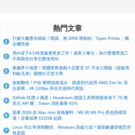
熱門文章
打破大廠墨水綁架！開源、無 DRM 限制的「Open Printer」概
1
念機亮相
用AI省下4小時竟被塞更多工作！過來人曝光：為什麼優秀員工
2
不再跟你分享怎麼使用AI
典藏界大地震！美國懷舊遊戲小店驚見 97 片未公開版《超級瑪
3
利歐兄弟》變體任天堂卡帶
效能翻倍！PS6 硬體規格流出：跳過四代改用 AMD Zen 6c 混
4
合架構，4K 120fps 與全光追時代來臨
GitHub 狂攬 4 萬星！Headroom 開源工具幫開發者省下 70 萬
5
美元 API 費，Token 消耗暴降 92%
蘋果 2026 款 Mac mini 規格爆料：M6 與 M5 Pro 異色搭檔登
6
場！容量或將 512GB 起跳
Linux 市占率突然翻倍、Windows 跌破六成？最新數據背後恐另
7
有原因