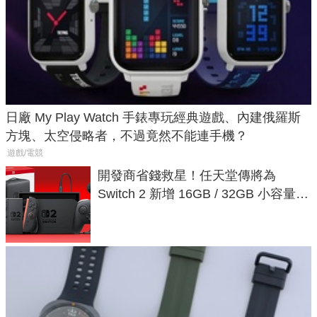
日廠 My Play Watch 手錶專玩經典遊戲、內建俄羅斯
方塊、太空侵略者，不過竟然不能連手機？
遊戲/電競
開發商省錢救星！任天堂傳將為
Switch 2 新增 16GB / 32GB 小容量遊
戲卡的選擇