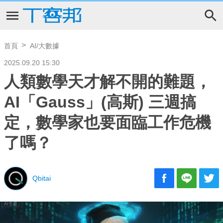
首頁
AI/大數據
2025.09.20 15:30
人類數學天才解不開的難題，
AI「Gauss」(高斯) 三週搞
定，數學家也要面臨工作危機
了嗎？
Qbitai