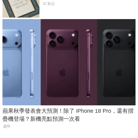
體
3C新品
蘋果秋季發表會大預測！除了 iPhone 18 Pro，還有摺
疊機登場？新機亮點預測一次看
趨勢