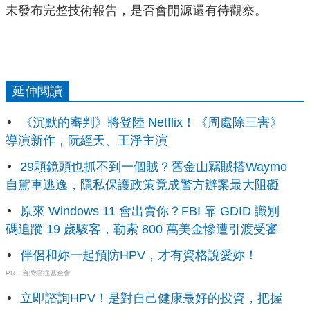
未發布完整技術報告，是否會開源還有待觀察。
延伸閱讀
《沉默的審判》將登陸 Netflix！《周處除三害》
導演新作，阮經天、王淨主演
29顆鏡頭也抓不到一個賊？舊金山竊賊搭Waymo
自駕車逃逸，隱私保護政策竟成警方辦案最大阻礙
原來 Windows 11 會出賣你？FBI 靠 GDID 識別
碼追蹤 19 歲駭客，勒索 800 萬美金慘遭引渡受審
伴侶和妳一起預防HPV，才有資格說愛妳！
PR・台灣癌症基金會
立即諮詢HPV！是對自己健康最好的投資，把握