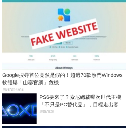
Google搜尋首位竟然是假的！超過70款熱門Windows
軟體爆「山寨官網」危機
雲端/資訊安全
PS6要來了？索尼總裁曝次世代主機
「不只是PC替代品」，目標走出客
廳、進軍電競桌面
遊戲/電競