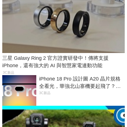
三星 Galaxy Ring 2 官方證實研發中！傳將支援
iPhone，還有強大的 AI 與智慧家電連動功能
3C新品
iPhone 18 Pro 設計圖 A20 晶片規格
全看光，華強北山寨機要起飛了？專
家曝山寨機無法復刻兩大關鍵
3C新品