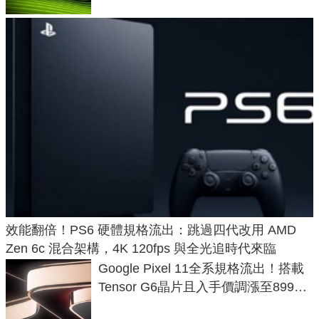
效能翻倍！PS6 硬體規格流出：跳過四代改用 AMD
Zen 6c 混合架構，4K 120fps 與全光追時代來臨
Google Pixel 11全系規格流出！搭載
Tensor G6晶片且入手價調漲至899美
元