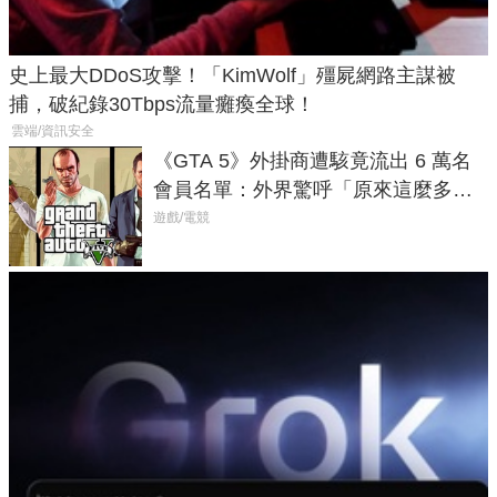
史上最大DDoS攻擊！「KimWolf」殭屍網路主謀被
捕，破紀錄30Tbps流量癱瘓全球！
雲端/資訊安全
《GTA 5》外掛商遭駭竟流出 6 萬名
會員名單：外界驚呼「原來這麼多人
在開掛！」
遊戲/電競