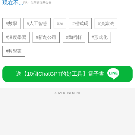
現在不...
PR・台灣癌症基金會
#數學
#人工智慧
#ai
#程式碼
#演算法
#深度學習
#新創公司
#陶哲軒
#形式化
#數學家
送【10個ChatGPT的好工具】電子書
ADVERTISEMENT