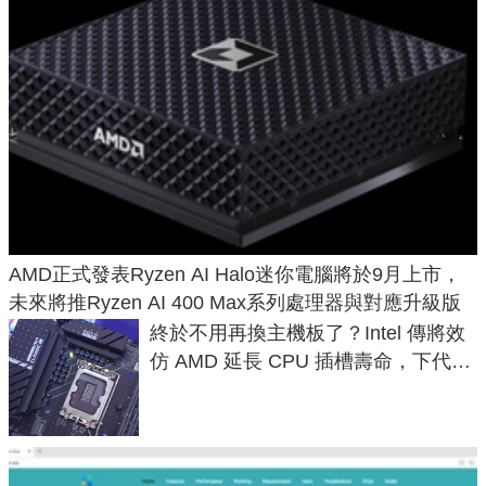
AMD正式發表Ryzen AI Halo迷你電腦將於9月上市，
未來將推Ryzen AI 400 Max系列處理器與對應升級版
終於不用再換主機板了？Intel 傳將效
仿 AMD 延長 CPU 插槽壽命，下代
LGA 1954 至少能戰三代