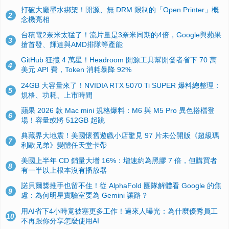
打破大廠墨水綁架！開源、無 DRM 限制的「Open Printer」概
2
念機亮相
台積電2奈米太猛了！流片量是3奈米同期的4倍，Google與蘋果
3
搶首發、輝達與AMD排隊等產能
GitHub 狂攬 4 萬星！Headroom 開源工具幫開發者省下 70 萬
4
美元 API 費，Token 消耗暴降 92%
24GB 大容量來了！NVIDIA RTX 5070 Ti SUPER 爆料總整理：
5
規格、功耗、上市時間
蘋果 2026 款 Mac mini 規格爆料：M6 與 M5 Pro 異色搭檔登
6
場！容量或將 512GB 起跳
典藏界大地震！美國懷舊遊戲小店驚見 97 片未公開版《超級瑪
7
利歐兄弟》變體任天堂卡帶
美國上半年 CD 銷量大增 16%：增速約為黑膠 7 倍，但購買者
8
有一半以上根本沒有播放器
諾貝爾獎推手也留不住！從 AlphaFold 團隊解體看 Google 的焦
9
慮：為何明星實驗室要為 Gemini 讓路？
用AI省下4小時竟被塞更多工作！過來人曝光：為什麼優秀員工
10
不再跟你分享怎麼使用AI