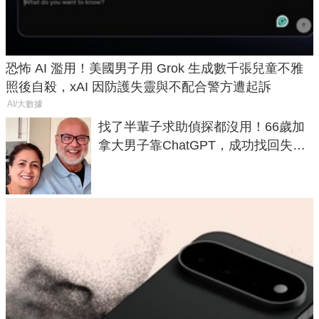
恐怖 AI 濫用！美國男子用 Grok 生成數千張兒童不雅
照後自殺，xAI 因防護失靈與不配合警方遭起訴
AI/大數據
找了半輩子求助偵探都沒用！66歲加
拿大男子靠ChatGPT，成功找回失散
50年家人