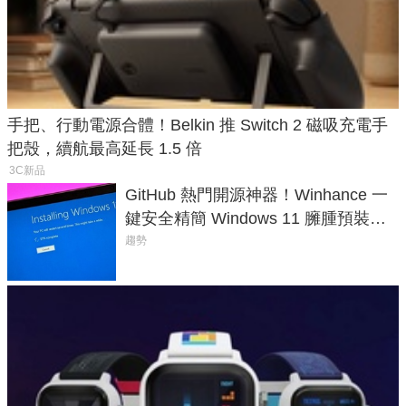
手把、行動電源合體！Belkin 推 Switch 2 磁吸充電手
把殼，續航最高延長 1.5 倍
3C新品
GitHub 熱門開源神器！Winhance 一
鍵安全精簡 Windows 11 臃腫預裝軟
體與後台追蹤
趨勢