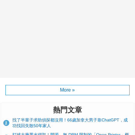
More »
熱門文章
找了半輩子求助偵探都沒用！66歲加拿大男子靠ChatGPT，成
1
功找回失散50年家人
打破大廠墨水綁架！開源、無 DRM 限制的「Open Printer」概