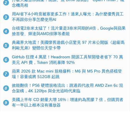
2
念機亮相
用AI省下4小時竟被塞更多工作！過來人曝光：為什麼優秀員工
3
不再跟你分享怎麼使用AI
台積電2奈米太猛了！流片量是3奈米同期的4倍，Google與蘋果
4
搶首發、輝達與AMD排隊等產能
典藏界大地震！美國懷舊遊戲小店驚見 97 片未公開版《超級瑪
5
利歐兄弟》變體任天堂卡帶
GitHub 狂攬 4 萬星！Headroom 開源工具幫開發者省下 70 萬
6
美元 API 費，Token 消耗暴降 92%
蘋果 2026 款 Mac mini 規格爆料：M6 與 M5 Pro 異色搭檔登
7
場！容量或將 512GB 起跳
效能翻倍！PS6 硬體規格流出：跳過四代改用 AMD Zen 6c 混
8
合架構，4K 120fps 與全光追時代來臨
美國上半年 CD 銷量大增 16%：增速約為黑膠 7 倍，但購買者
9
有一半以上根本沒有播放器
諾貝爾獎推手也留不住！從 AlphaFold 團隊解體看 Google 的焦
10
慮：為何明星實驗室要為 Gemini 讓路？