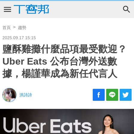
首頁
趨勢
2025.09.17 15:15
鹽酥雞攤什麼品項最受歡迎？
Uber Eats 公布台灣外送數
據，楊謹華成為新任代言人
洪詩詩