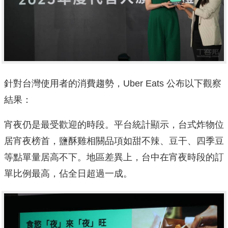
針對台灣使用者的消費趨勢，Uber Eats 公布以下觀察
結果：
宵夜仍是最受歡迎的時段。平台統計顯示，台式炸物位
居宵夜榜首，鹽酥雞相關品項如甜不辣、豆干、四季豆
等點單量居高不下。地區差異上，台中在宵夜時段的訂
單比例最高，佔全日超過一成。