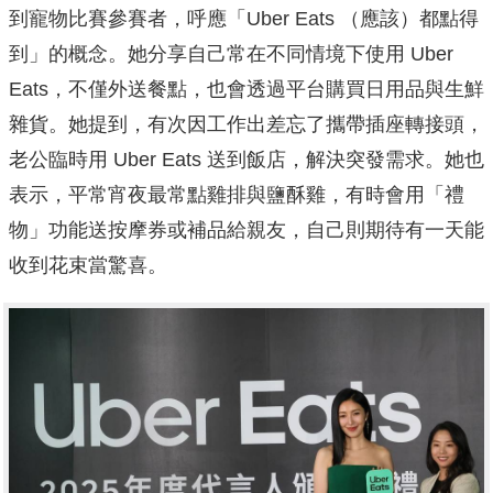
到寵物比賽參賽者，呼應「Uber Eats （應該）都點得
到」的概念。她分享自己常在不同情境下使用 Uber
Eats，不僅外送餐點，也會透過平台購買日用品與生鮮
雜貨。她提到，有次因工作出差忘了攜帶插座轉接頭，
老公臨時用 Uber Eats 送到飯店，解決突發需求。她也
表示，平常宵夜最常點雞排與鹽酥雞，有時會用「禮
物」功能送按摩券或補品給親友，自己則期待有一天能
收到花束當驚喜。