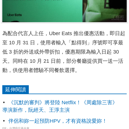
為配合代言人上任，Uber Eats 推出優惠活動，即日起
至 10 月 31 日，使用者輸入「點得到」序號即可享最
低 3 折的外送或外帶折扣，優惠期限為輸入日起 30
天。同時在 10 月 21 日前，部分餐廳提供買一送一活
動，供使用者體驗不同餐飲選擇。
延伸閱讀
《沉默的審判》將登陸 Netflix！《周處除三害》
導演新作，阮經天、王淨主演
伴侶和妳一起預防HPV，才有資格說愛妳！
PR・台灣癌症基金會