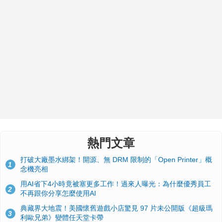
熱門文章
打破大廠墨水綁架！開源、無 DRM 限制的「Open Printer」概
1
念機亮相
用AI省下4小時竟被塞更多工作！過來人曝光：為什麼優秀員工
2
不再跟你分享怎麼使用AI
典藏界大地震！美國懷舊遊戲小店驚見 97 片未公開版《超級瑪
3
利歐兄弟》變體任天堂卡帶