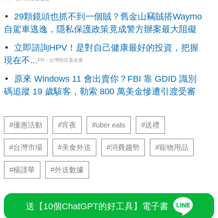
29顆鏡頭也抓不到一個賊？舊金山竊賊搭Waymo
自駕車逃逸，隱私保護政策竟成警方辦案最大阻礙
立即諮詢HPV！是對自己健康最好的投資，把握
現在不...
PR・台灣癌症基金會
原來 Windows 11 會出賣你？FBI 靠 GDID 識別
碼追蹤 19 歲駭客，勒索 800 萬美金慘遭引渡受審
#優惠活動
#宵夜
#uber eats
#送禮
#台灣市場
#美食外送
#消費趨勢
#寵物用品
#楊謹華
#外送數據
送【10個ChatGPT的好工具】電子書