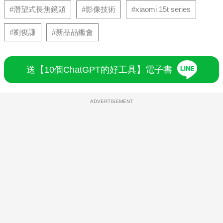
#潛望式長焦鏡頭
#影像技術
#xiaomi 15t series
#劉俊謙
#新品品鑑會
送【10個ChatGPT的好工具】電子書
ADVERTISEMENT