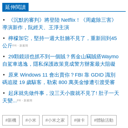
延伸閱讀
《沉默的審判》將登陸 Netflix！《周處除三害》
導演新作，阮經天、王淨主演
檸檬加它，堅持一週大肚腩不見了，重新回到45
公斤
PR・新素簡
29顆鏡頭也抓不到一個賊？舊金山竊賊搭Waymo
自駕車逃逸，隱私保護政策竟成警方辦案最大阻礙
原來 Windows 11 會出賣你？FBI 靠 GDID 識別
碼追蹤 19 歲駭客，勒索 800 萬美金慘遭引渡受審
起床就先做件事，沒三天小腹就不見了! 肚子一天
天變...
PR・新素簡
#新機
#小米
#小米之家
#徠卡
#體驗活動