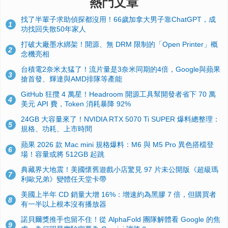
熱門文章
找了半輩子求助偵探都沒用！66歲加拿大男子靠ChatGPT，成
1
功找回失散50年家人
打破大廠墨水綁架！開源、無 DRM 限制的「Open Printer」概
2
念機亮相
台積電2奈米太猛了！流片量是3奈米同期的4倍，Google與蘋果
3
搶首發、輝達與AMD排隊等產能
GitHub 狂攬 4 萬星！Headroom 開源工具幫開發者省下 70 萬
4
美元 API 費，Token 消耗暴降 92%
24GB 大容量來了！NVIDIA RTX 5070 Ti SUPER 爆料總整理：
5
規格、功耗、上市時間
蘋果 2026 款 Mac mini 規格爆料：M6 與 M5 Pro 異色搭檔登
6
場！容量或將 512GB 起跳
典藏界大地震！美國懷舊遊戲小店驚見 97 片未公開版《超級瑪
7
利歐兄弟》變體任天堂卡帶
美國上半年 CD 銷量大增 16%：增速約為黑膠 7 倍，但購買者
8
有一半以上根本沒有播放器
諾貝爾獎推手也留不住！從 AlphaFold 團隊解體看 Google 的焦
9