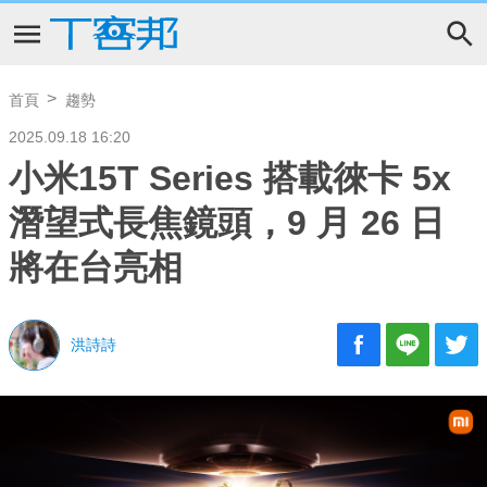
首頁
趨勢
2025.09.18 16:20
小米15T Series 搭載徠卡 5x
潛望式長焦鏡頭，9 月 26 日
將在台亮相
洪詩詩