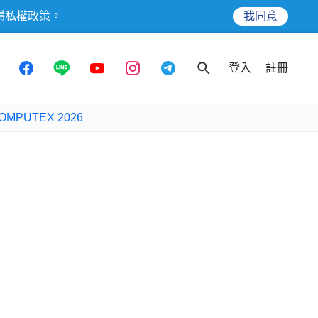
隱私權政策
。
我同意
登入
註冊
OMPUTEX 2026