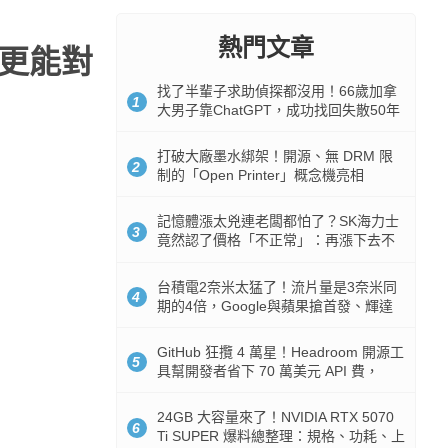
熱門文章
生更能對
找了半輩子求助偵探都沒用！66歲加拿
1
大男子靠ChatGPT，成功找回失散50年
家人
打破大廠墨水綁架！開源、無 DRM 限
2
制的「Open Printer」概念機亮相
記憶體漲太兇連老闆都怕了？SK海力士
3
竟然認了價格「不正常」：再漲下去不
是好事
台積電2奈米太猛了！流片量是3奈米同
4
期的4倍，Google與蘋果搶首發、輝達
與AMD排隊等產能
GitHub 狂攬 4 萬星！Headroom 開源工
5
具幫開發者省下 70 萬美元 API 費，
Token 消耗暴降 92%
24GB 大容量來了！NVIDIA RTX 5070
6
Ti SUPER 爆料總整理：規格、功耗、上