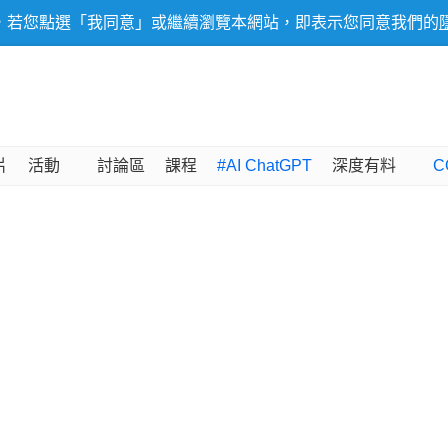
，若您點選「我同意」或繼續瀏覽本網站，即表示您同意我們的
片
活動
討論區
課程
#AI ChatGPT
深度有料
C