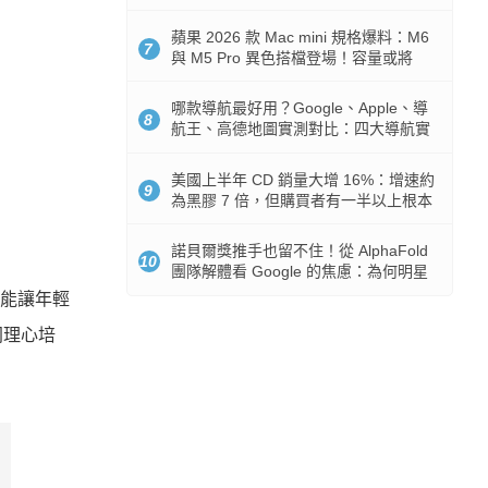
市時間
蘋果 2026 款 Mac mini 規格爆料：M6
7
與 M5 Pro 異色搭檔登場！容量或將
512GB 起跳
哪款導航最好用？Google、Apple、導
8
航王、高德地圖實測對比：四大導航實
測懶人包
美國上半年 CD 銷量大增 16%：增速約
9
為黑膠 7 倍，但購買者有一半以上根本
沒有播放器
諾貝爾獎推手也留不住！從 AlphaFold
10
團隊解體看 Google 的焦慮：為何明星
實驗室要為 Gemini 讓路？
能讓年輕
同理心培