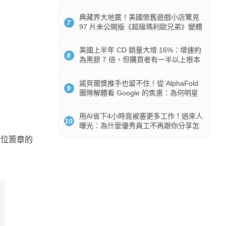
512GB 起跳
典藏界大地震！美國懷舊遊戲小店驚見
7
97 片未公開版《超級瑪利歐兄弟》變體
任天堂卡帶
美國上半年 CD 銷量大增 16%：增速約
8
為黑膠 7 倍，但購買者有一半以上根本
沒有播放器
諾貝爾獎推手也留不住！從 AlphaFold
9
團隊解體看 Google 的焦慮：為何明星
實驗室要為 Gemini 讓路？
用AI省下4小時竟被塞更多工作！過來人
10
曝光：為什麼優秀員工不再跟你分享怎
麼使用AI
數位簽章的