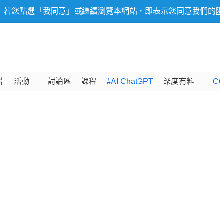
，若您點選「我同意」或繼續瀏覽本網站，即表示您同意我們的
片
活動
討論區
課程
#AI ChatGPT
深度有料
C