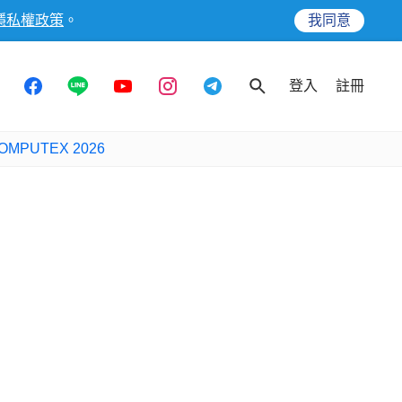
隱私權政策
。
我同意
登入
註冊
OMPUTEX 2026