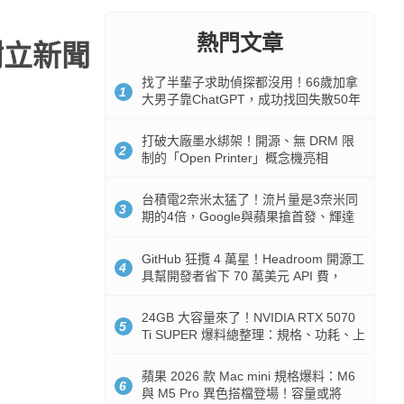
熱門文章
：樹立新聞
找了半輩子求助偵探都沒用！66歲加拿
1
大男子靠ChatGPT，成功找回失散50年
家人
打破大廠墨水綁架！開源、無 DRM 限
2
制的「Open Printer」概念機亮相
台積電2奈米太猛了！流片量是3奈米同
3
期的4倍，Google與蘋果搶首發、輝達
與AMD排隊等產能
GitHub 狂攬 4 萬星！Headroom 開源工
4
具幫開發者省下 70 萬美元 API 費，
Token 消耗暴降 92%
24GB 大容量來了！NVIDIA RTX 5070
5
Ti SUPER 爆料總整理：規格、功耗、上
市時間
蘋果 2026 款 Mac mini 規格爆料：M6
6
與 M5 Pro 異色搭檔登場！容量或將