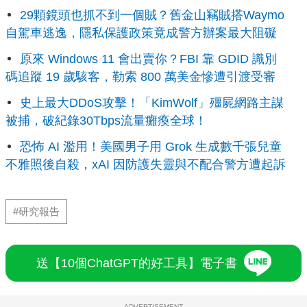
29顆鏡頭也抓不到一個賊？舊金山竊賊搭Waymo
自駕車逃逸，隱私保護政策竟成警方辦案最大阻礙
原來 Windows 11 會出賣你？FBI 靠 GDID 識別
碼追蹤 19 歲駭客，勒索 800 萬美金慘遭引渡受審
史上最大DDoS攻擊！「KimWolf」殭屍網路主謀
被捕，破紀錄30Tbps流量癱瘓全球！
恐怖 AI 濫用！美國男子用 Grok 生成數千張兒童
不雅照後自殺，xAI 因防護失靈與不配合警方遭起訴
#研究報告
送【10個ChatGPT的好工具】電子書
ADVERTISEMENT