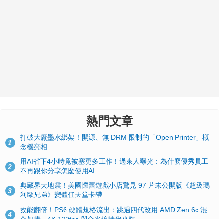
熱門文章
打破大廠墨水綁架！開源、無 DRM 限制的「Open Printer」概
1
念機亮相
用AI省下4小時竟被塞更多工作！過來人曝光：為什麼優秀員工
2
不再跟你分享怎麼使用AI
典藏界大地震！美國懷舊遊戲小店驚見 97 片未公開版《超級瑪
3
利歐兄弟》變體任天堂卡帶
效能翻倍！PS6 硬體規格流出：跳過四代改用 AMD Zen 6c 混
4
合架構，4K 120fps 與全光追時代來臨