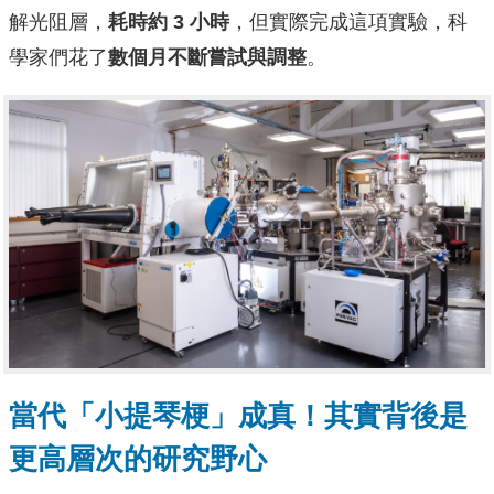
解光阻層，
耗時約 3 小時
，但實際完成這項實驗，科
學家們花了
數個月不斷嘗試與調整
。
當代「小提琴梗」成真！其實背後是
更高層次的研究野心