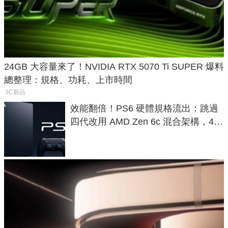
24GB 大容量來了！NVIDIA RTX 5070 Ti SUPER 爆料
總整理：規格、功耗、上市時間
3C新品
效能翻倍！PS6 硬體規格流出：跳過
四代改用 AMD Zen 6c 混合架構，4K
120fps 與全光追時代來臨