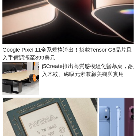
Google Pixel 11全系規格流出！搭載Tensor G6晶片且
入手價調漲至899美元
j5Create推出高質感模組化螢幕桌，融
入木紋、磁吸元素兼顧美觀與實用