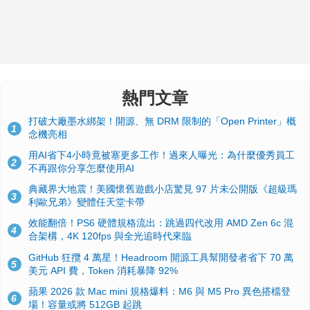
熱門文章
打破大廠墨水綁架！開源、無 DRM 限制的「Open Printer」概
1
念機亮相
用AI省下4小時竟被塞更多工作！過來人曝光：為什麼優秀員工
2
不再跟你分享怎麼使用AI
典藏界大地震！美國懷舊遊戲小店驚見 97 片未公開版《超級瑪
3
利歐兄弟》變體任天堂卡帶
效能翻倍！PS6 硬體規格流出：跳過四代改用 AMD Zen 6c 混
4
合架構，4K 120fps 與全光追時代來臨
GitHub 狂攬 4 萬星！Headroom 開源工具幫開發者省下 70 萬
5
美元 API 費，Token 消耗暴降 92%
蘋果 2026 款 Mac mini 規格爆料：M6 與 M5 Pro 異色搭檔登
6
場！容量或將 512GB 起跳