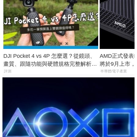
DJI Pocket 4 vs 4P 怎麼選？從鏡頭、
AMD正式發表Ry
畫質、跟隨功能與硬體規格完整解析，
將於9月上市，未來
一次看懂兩台差異
Max系列處理
評測
半導體/電子產業