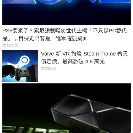
PS6要來了？索尼總裁曝次世代主機「不只是PC替代
品」，目標走出客廳、進軍電競桌面
遊戲/電競
Valve 新 VR 旗艦 Steam Frame 傳天
價定價、最高恐破 4.8 萬元
遊戲/電競