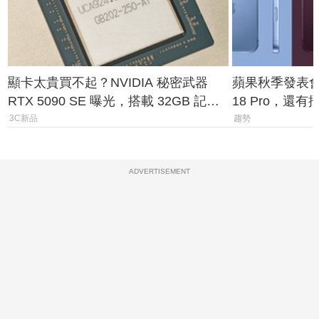
顯卡太貴買不起？NVIDIA 秘密武器
蘋果秋季發表會大
RTX 5090 SE 曝光，搭載 32GB 記憶
18 Pro，還
體
測一次看
3C新品
趨勢
ADVERTISEMENT