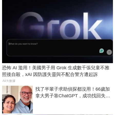
恐怖 AI 濫用！美國男子用 Grok 生成數千張兒童不雅
照後自殺，xAI 因防護失靈與不配合警方遭起訴
AI/大數據
找了半輩子求助偵探都沒用！66歲加
拿大男子靠ChatGPT，成功找回失散
50年家人