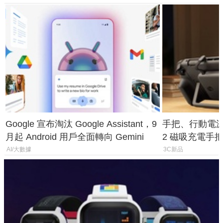
Google 宣布淘汰 Google Assistant，9
手把、行動電源合體
月起 Android 用戶全面轉向 Gemini
2 磁吸充電手把
倍
AI/大數據
3C新品