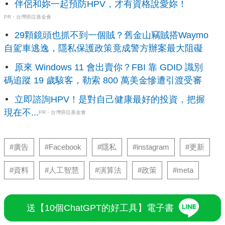
伴侶和妳一起預防HPV，才有資格說愛妳！
PR・台灣癌症基金會
29顆鏡頭也抓不到一個賊？舊金山竊賊搭Waymo
自駕車逃逸，隱私保護政策竟成警方辦案最大阻礙
原來 Windows 11 會出賣你？FBI 靠 GDID 識別
碼追蹤 19 歲駭客，勒索 800 萬美金慘遭引渡受審
立即諮詢HPV！是對自己健康最好的投資，把握
現在不...
PR・台灣癌症基金會
#廣告
#Facebook
#隱私
#instagram
#更新
#資料
#人工智慧
#演算法
#政策
#meta
送【10個ChatGPT的好工具】電子書