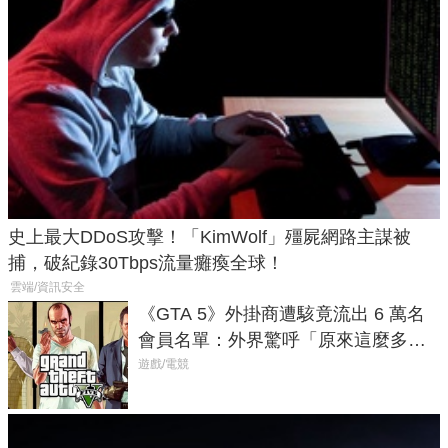
史上最大DDoS攻擊！「KimWolf」殭屍網路主謀被
捕，破紀錄30Tbps流量癱瘓全球！
雲端/資訊安全
《GTA 5》外掛商遭駭竟流出 6 萬名
會員名單：外界驚呼「原來這麼多人
在開掛！」
遊戲/電競