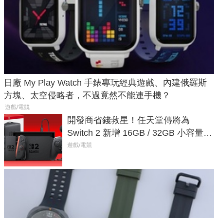
日廠 My Play Watch 手錶專玩經典遊戲、內建俄羅斯
方塊、太空侵略者，不過竟然不能連手機？
遊戲/電競
開發商省錢救星！任天堂傳將為
Switch 2 新增 16GB / 32GB 小容量遊
戲卡的選擇
遊戲/電競