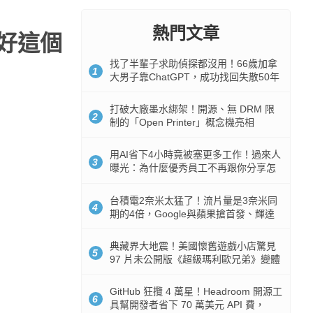
熱門文章
修好這個
找了半輩子求助偵探都沒用！66歲加拿
1
大男子靠ChatGPT，成功找回失散50年
家人
打破大廠墨水綁架！開源、無 DRM 限
2
制的「Open Printer」概念機亮相
用AI省下4小時竟被塞更多工作！過來人
3
曝光：為什麼優秀員工不再跟你分享怎
麼使用AI
台積電2奈米太猛了！流片量是3奈米同
4
期的4倍，Google與蘋果搶首發、輝達
與AMD排隊等產能
典藏界大地震！美國懷舊遊戲小店驚見
5
97 片未公開版《超級瑪利歐兄弟》變體
任天堂卡帶
GitHub 狂攬 4 萬星！Headroom 開源工
6
具幫開發者省下 70 萬美元 API 費，