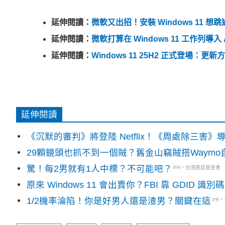
延伸閱讀：
微軟又出招！安裝 Windows 11 想跳過
延伸閱讀：
微軟打算在 Windows 11 工作列導
延伸閱讀：
Windows 11 25H2 正式登場：
延伸閱讀
《沉默的審判》將登陸 Netflix！《周處除三害
29顆鏡頭也抓不到一個賊？舊金山竊賊搭Waym
驚！每2男就有1人中標？不可能吧？
PR・台灣癌症基金會
原來 Windows 11 會出賣你？FBI 靠 GDID 
1/2機率淪陷！你是好男人還是渣男？關鍵在這
PR