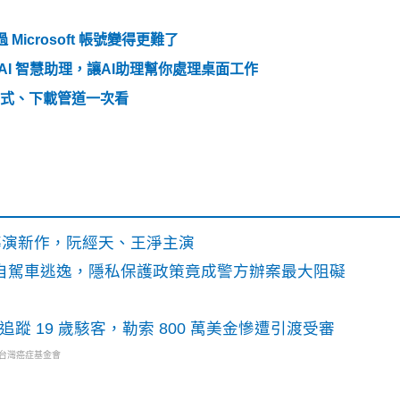
 Microsoft 帳號變得更難了
入 AI 智慧助理，讓AI助理幫你處理桌面工作
更新方式、下載管道一次看
》導演新作，阮經天、王淨主演
o自駕車逃逸，隱私保護政策竟成警方辦案最大阻礙
識別碼追蹤 19 歲駭客，勒索 800 萬美金慘遭引渡受審
・台灣癌症基金會