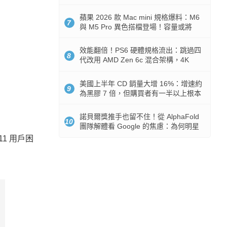
Token 消耗暴降 92%
蘋果 2026 款 Mac mini 規格爆料：M6
7
與 M5 Pro 異色搭檔登場！容量或將
512GB 起跳
效能翻倍！PS6 硬體規格流出：跳過四
8
代改用 AMD Zen 6c 混合架構，4K
120fps 與全光追時代來臨
美國上半年 CD 銷量大增 16%：增速約
9
為黑膠 7 倍，但購買者有一半以上根本
沒有播放器
諾貝爾獎推手也留不住！從 AlphaFold
10
團隊解體看 Google 的焦慮：為何明星
實驗室要為 Gemini 讓路？
1 用戶困