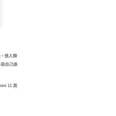
機，進入鎖
不是自己誤
s 11 測