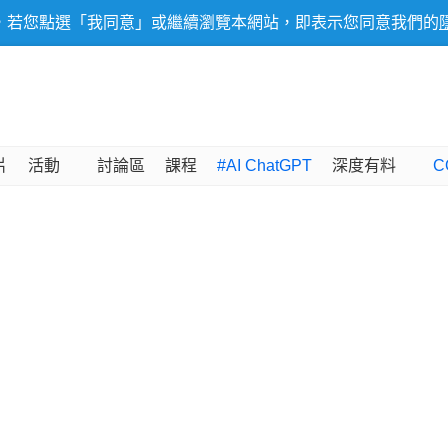
，若您點選「我同意」或繼續瀏覽本網站，即表示您同意我們的
片
活動
討論區
課程
#AI ChatGPT
深度有料
C