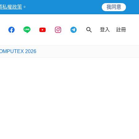
隱私權政策
。
我同意
登入
註冊
OMPUTEX 2026