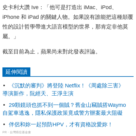
史卡利大讚 Ive：「他可是打造出 iMac、iPod、
iPhone 和 iPad 的關鍵人物。如果說有誰能把這種顛覆
性的設計哲學帶進大語言模型的世界，那肯定非他莫
屬。」
截至目前為止，蘋果尚未對此發表評論。
延伸閱讀
《沉默的審判》將登陸 Netflix！《周處除三害》
導演新作，阮經天、王淨主演
29顆鏡頭也抓不到一個賊？舊金山竊賊搭Waymo
自駕車逃逸，隱私保護政策竟成警方辦案最大阻礙
伴侶和妳一起預防HPV，才有資格說愛妳！
PR・台灣癌症基金會