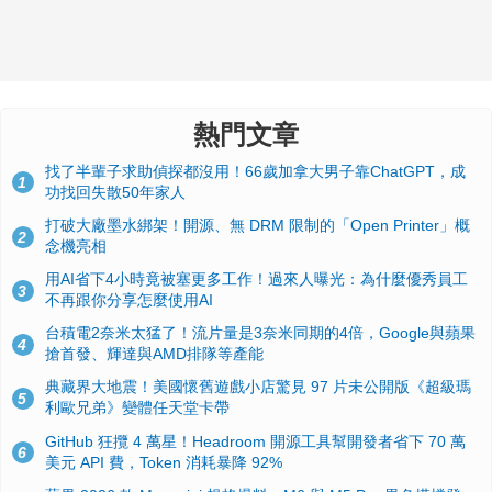
熱門文章
找了半輩子求助偵探都沒用！66歲加拿大男子靠ChatGPT，成
1
功找回失散50年家人
打破大廠墨水綁架！開源、無 DRM 限制的「Open Printer」概
2
念機亮相
用AI省下4小時竟被塞更多工作！過來人曝光：為什麼優秀員工
3
不再跟你分享怎麼使用AI
台積電2奈米太猛了！流片量是3奈米同期的4倍，Google與蘋果
4
搶首發、輝達與AMD排隊等產能
典藏界大地震！美國懷舊遊戲小店驚見 97 片未公開版《超級瑪
5
利歐兄弟》變體任天堂卡帶
GitHub 狂攬 4 萬星！Headroom 開源工具幫開發者省下 70 萬
6
美元 API 費，Token 消耗暴降 92%