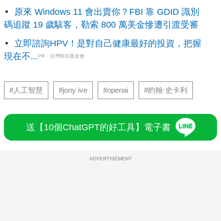
原來 Windows 11 會出賣你？FBI 靠 GDID 識別
碼追蹤 19 歲駭客，勒索 800 萬美金慘遭引渡受審
立即諮詢HPV！是對自己健康最好的投資，把握
現在不...
PR・台灣癌症基金會
#人工智慧
#jony ive
#openai
#約翰·史卡利
送【10個ChatGPT的好工具】電子書
ADVERTISEMENT