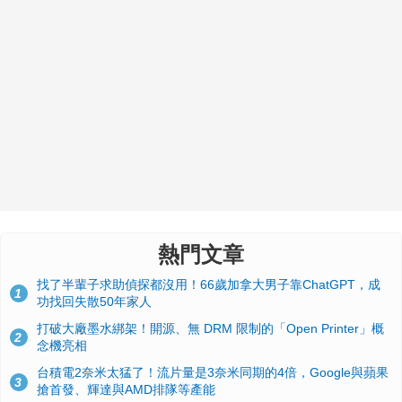
熱門文章
找了半輩子求助偵探都沒用！66歲加拿大男子靠ChatGPT，成
1
功找回失散50年家人
打破大廠墨水綁架！開源、無 DRM 限制的「Open Printer」概
2
念機亮相
台積電2奈米太猛了！流片量是3奈米同期的4倍，Google與蘋果
3
搶首發、輝達與AMD排隊等產能