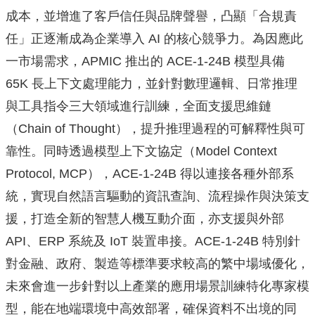
成本，並增進了客戶信任與品牌聲譽，凸顯「合規責
任」正逐漸成為企業導入 AI 的核心競爭力。為因應此
一市場需求，APMIC 推出的 ACE-1-24B 模型具備
65K 長上下文處理能力，並針對數理邏輯、日常推理
與工具指令三大領域進行訓練，全面支援思維鏈
（Chain of Thought），提升推理過程的可解釋性與可
靠性。同時透過模型上下文協定（Model Context
Protocol, MCP），ACE-1-24B 得以連接各種外部系
統，實現自然語言驅動的資訊查詢、流程操作與決策支
援，打造全新的智慧人機互動介面，亦支援與外部
API、ERP 系統及 IoT 裝置串接。ACE-1-24B 特別針
對金融、政府、製造等標準要求較高的繁中場域優化，
未來會進一步針對以上產業的應用場景訓練特化專家模
型，能在地端環境中高效部署，確保資料不出境的同