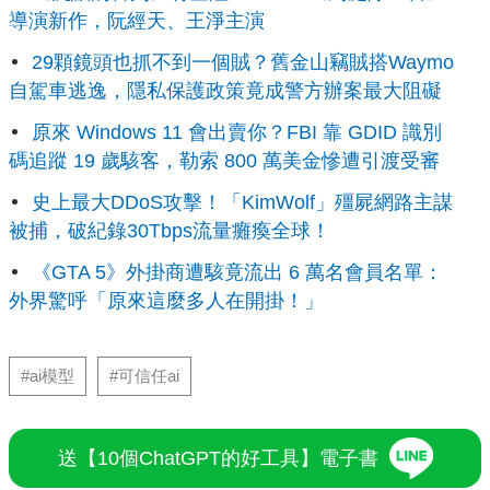
導演新作，阮經天、王淨主演
29顆鏡頭也抓不到一個賊？舊金山竊賊搭Waymo
自駕車逃逸，隱私保護政策竟成警方辦案最大阻礙
原來 Windows 11 會出賣你？FBI 靠 GDID 識別
碼追蹤 19 歲駭客，勒索 800 萬美金慘遭引渡受審
史上最大DDoS攻擊！「KimWolf」殭屍網路主謀
被捕，破紀錄30Tbps流量癱瘓全球！
《GTA 5》外掛商遭駭竟流出 6 萬名會員名單：
外界驚呼「原來這麼多人在開掛！」
#ai模型
#可信任ai
送【10個ChatGPT的好工具】電子書