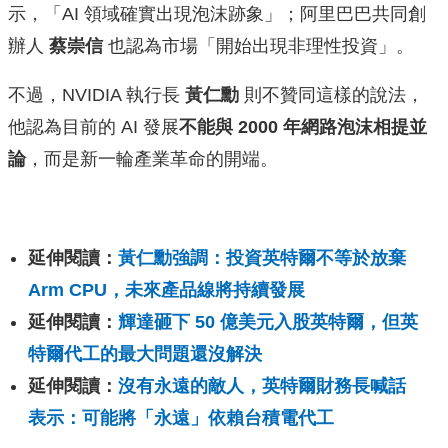
示，「AI 領域確實出現泡沫跡象」；阿里巴巴共同創
辦人
蔡崇信
也認為市場「開始出現非理性投資」。
不過，NVIDIA 執行長
黃仁勳
則不贊同這樣的說法，
他認為目前的 AI 發展
不能與 2000 年網路泡沫相提並
論
，而是新一輪產業革命的開端。
延伸閱讀：
黃仁勳強調：投資英特爾不等於放棄
Arm CPU，未來產品線將持續發展
延伸閱讀：
輝達砸下 50 億美元入股英特爾，但英
特爾代工的最大問題還沒解決
延伸閱讀：
沒有永遠的敵人，英特爾財務長喊話
表示：可能將「永遠」依賴台積電代工