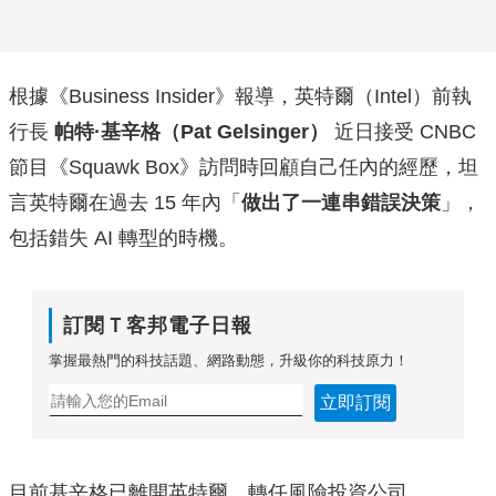
根據《Business Insider》報導，英特爾（Intel）前執
行長
帕特·基辛格（Pat Gelsinger）
近日接受 CNBC
節目《Squawk Box》訪問時回顧自己任內的經歷，坦
言英特爾在過去 15 年內「
做出了一連串錯誤決策
」，
包括錯失 AI 轉型的時機。
訂閱Ｔ客邦電子日報
掌握最熱門的科技話題、網路動態，升級你的科技原力！
立即訂閱
目前基辛格已離開英特爾，轉任風險投資公司