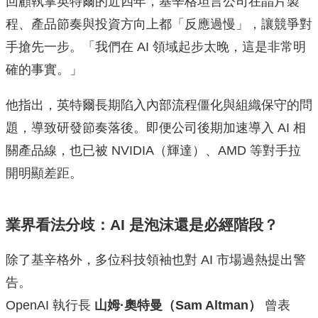
回顧執掌英特爾的近四年，基辛格坦言公司在晶片製
程、產品節奏與投資方向上都「反應過慢」，讓競爭對
手搶先一步。「我們在 AI 領域起步太晚，這是非常明
確的事實。」
他指出，英特爾長期陷入內部流程僵化與組織保守的問
題，導致研發節奏落後。即便公司後期加速導入 AI 相
關產品線，也已被 NVIDIA（輝達）、AMD 等對手拉
開明顯差距。
業界看法分歧：AI 是泡沫還是必經階段？
除了基辛格外，多位科技領袖也對 AI 市場過熱提出警
告。
OpenAI 執行長
山姆·奧特曼（Sam Altman）
曾表