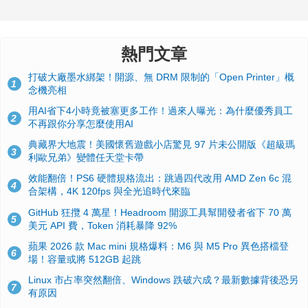
熱門文章
打破大廠墨水綁架！開源、無 DRM 限制的「Open Printer」概
1
念機亮相
用AI省下4小時竟被塞更多工作！過來人曝光：為什麼優秀員工
2
不再跟你分享怎麼使用AI
典藏界大地震！美國懷舊遊戲小店驚見 97 片未公開版《超級瑪
3
利歐兄弟》變體任天堂卡帶
效能翻倍！PS6 硬體規格流出：跳過四代改用 AMD Zen 6c 混
4
合架構，4K 120fps 與全光追時代來臨
GitHub 狂攬 4 萬星！Headroom 開源工具幫開發者省下 70 萬
5
美元 API 費，Token 消耗暴降 92%
蘋果 2026 款 Mac mini 規格爆料：M6 與 M5 Pro 異色搭檔登
6
場！容量或將 512GB 起跳
Linux 市占率突然翻倍、Windows 跌破六成？最新數據背後恐另
7
有原因