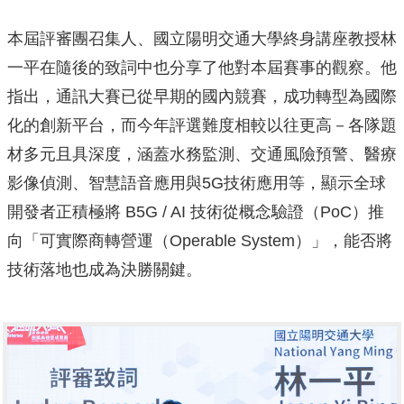
本屆評審團召集人、國立陽明交通大學終身講座教授林
一平在隨後的致詞中也分享了他對本屆賽事的觀察。他
指出，通訊大賽已從早期的國內競賽，成功轉型為國際
化的創新平台，而今年評選難度相較以往更高－各隊題
材多元且具深度，涵蓋水務監測、交通風險預警、醫療
影像偵測、智慧語音應用與5G技術應用等，顯示全球
開發者正積極將 B5G / AI 技術從概念驗證（PoC）推
向「可實際商轉營運（Operable System）」，能否將
技術落地也成為決勝關鍵。