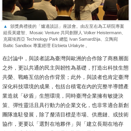
▲
頒獎典禮後的「爐邊談話」座談會。由左至右為工研院專案
組長黃建智、Mosaic Venture 共同創辦人 Volker Heistermann、
克羅埃西亞 Technology Park 總監 Ivan Samardžija、立陶宛
Baltic Sandbox 專案經理 Elzbieta Urlakyte 。
在討論中，與談者認為臺灣與歐洲的合作除了商務層面
之外，更以共通的民主與韌性為基礎，打造出科技生態
共榮、戰略互信的合作背景；此外，與談者也肯定臺灣
深化科技環境的成果，包括台積電在內的完整半導體產
業造就「矽盾」生態環境，同時臺灣企業擁有敏捷決
策、彈性靈活且具行動力的企業文化，也非常適合新創
團隊進駐發展，除了釐清目標是市場、供應鏈、或技術
協作，更要以「選對在地夥伴」與「建立長期在地存