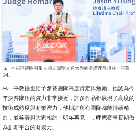
▲
本屆評審團召集人國立陽明交通大學終身講座教授林一平致
詞。
林一平教授也給予參賽團隊高度肯定與勉勵，他認為今
年決賽隊伍的實力非常接近，許多作品都展現了高度的
技術成熟度與商業潛力，他期許所有團隊都能持續精
進，並笑著與大家相約「明年再見」，呼應賽事長期做
為創新平台的凝聚力。