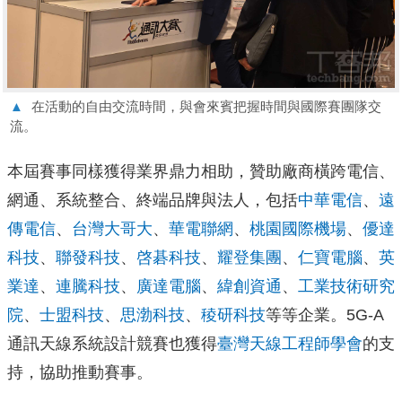
▲
在活動的自由交流時間，與會來賓把握時間與國際賽團隊交
流。
本屆賽事同樣獲得業界鼎力相助，贊助廠商橫跨電信、
網通、系統整合、終端品牌與法人，包括
中華電信
、
遠
傳電信
、
台灣大哥大
、
華電聯網
、
桃園國際機場
、
優達
科技
、
聯發科技
、
啓碁科技
、
耀登集團
、
仁寶電腦
、
英
業達
、
連騰科技
、
廣達電腦
、
緯創資通
、
工業技術研究
院
、
士盟科技
、
思渤科技
、
稜研科技
等等企業。5G-A
通訊天線系統設計競賽也獲得
臺灣天線工程師學會
的支
持，協助推動賽事。