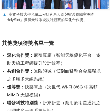
▲
高雄科技大學光電工程研究所天線與微波實驗室團隊
「HolySlot」獲得天線系統設計競賽的深化合作獎。
其他獎項得獎名單一覽
深化合作獎：
麻辣豆腐（智能天線優化平台：協
助天線工程師提升設計效率）
共創合作獎：
無限領域（低剖面暨整合金屬環境
之多頻多天線系統）
優等獎
：快樂電通（次世代 Wi-Fi 8/6G 中高頻
MIMO 天線模組）
聯發科技特別獎：
折來折去（應用於衛星通訊之
可調式多天線系統設計）