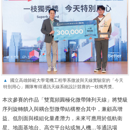
▲
國立高雄師範大學電機工程學系微波與天線實驗室的「今天
特別用心」團隊奪得通訊天線系統設計競賽的一枝獨秀獎。
本次參賽的作品「雙寬頻圓極化微帶陣列天線」將雙級
序列旋轉饋入與耦合型微帶結構整合其中，兼顧高增
益、低剖面與模組化量產潛力，未來可應用於低軌衛
星、地面基地台、高空平台站或無人機…等通訊場