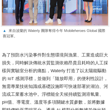
▲
來自波蘭的 Waterly 團隊奪得今年 Mobileheroes Global 國際
賽冠軍。
為了預防水污染事件對生態環境與漁業、工業造成巨大
損失，同時解決傳統水質監測依賴昂貴且耗時的人工採
樣與實驗室分析的痛點，Waterly 打造了以太陽能驅動
的 IoT 感測浮標，並做到「隨放即用」的便利性設計，
無需專業技術知識或基礎設施即可快速部署於湖泊、河
流或工業蓄水池中。浮標能全天候持續監測溶氧量、
pH值、導電度、溫度等多項關鍵水質參數，並將數據
即時傳輸至雲端平台，透過 AI 模型分析數據並做出預