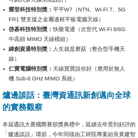
耀登科技特別獎：
平平W7（NTN、Wi-Fi 7、5G
FR1 雙支援之金屬邊框平板電腦天線）
啓碁科技特別獎：
快樂電通（次世代 Wi-Fi 8/6G
中高頻 MIMO 天線模組）
緯創資通特別獎：
人生就是磨菇（整合型手機天
線）
仁寶電腦特別獎：
天線寶寶說你好（應用於無人
機 Sub-6 GHz MIMO 系統）
爐邊談話：臺灣資通訊新創邁向全球
的實務觀察
本屆通訊大賽國際賽頒獎典禮中，延續去年受到好評的
「爐邊談話」環節，今年同樣由工研院專案組長黃建智