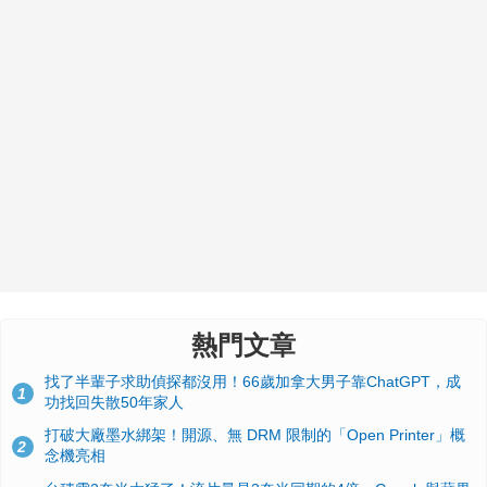
熱門文章
找了半輩子求助偵探都沒用！66歲加拿大男子靠ChatGPT，成
1
功找回失散50年家人
打破大廠墨水綁架！開源、無 DRM 限制的「Open Printer」概
2
念機亮相