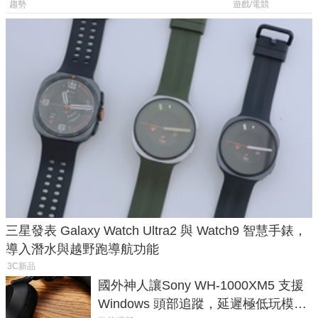
後台追蹤
過竟然不能連
趨勢
遊戲/電競
三星發表 Galaxy Watch Ultra2 與 Watch9 智慧手錶，
導入潛水與越野跑導航功能
3C新品
國外神人讓Sony WH-1000XM5 支援
Windows 頭部追蹤，延遲極低玩模擬