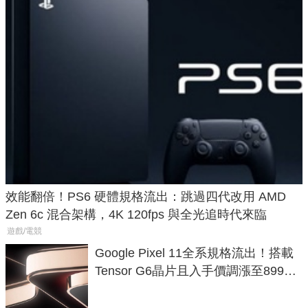
效能翻倍！PS6 硬體規格流出：跳過四代改用 AMD
Zen 6c 混合架構，4K 120fps 與全光追時代來臨
遊戲/電競
Google Pixel 11全系規格流出！搭載
Tensor G6晶片且入手價調漲至899美
元