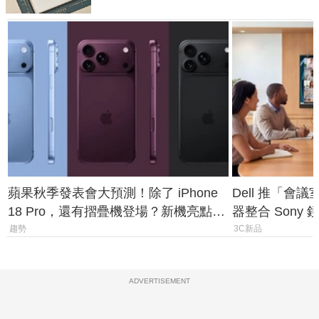
蘋果秋季發表會大預測！除了 iPhone
Dell 推「會
18 Pro，還有摺疊機登場？新機亮點預
器整合 Sony
測一次看
條 USB-C 就
趨勢
3C新品
ADVERTISEMENT