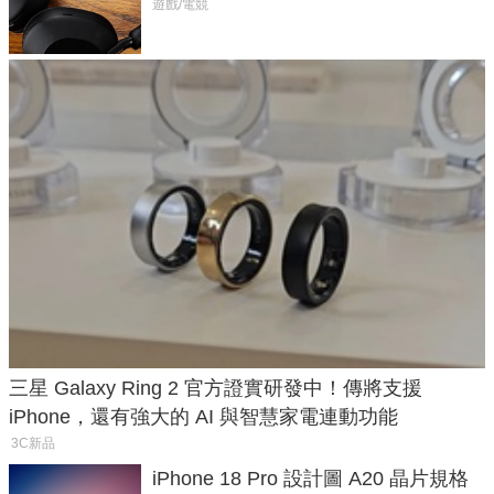
飛行超有感
遊戲/電競
三星 Galaxy Ring 2 官方證實研發中！傳將支援
iPhone，還有強大的 AI 與智慧家電連動功能
3C新品
iPhone 18 Pro 設計圖 A20 晶片規格