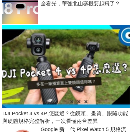
全看光，華強北山寨機要起飛了？專
家曝山寨機無法復刻兩大關鍵
DJI Pocket 4 vs 4P 怎麼選？從鏡頭、畫質、跟隨功能
與硬體規格完整解析，一次看懂兩台差異
Google 新一代 Pixel Watch 5 規格流