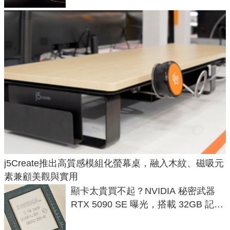
j5Create推出高質感模組化螢幕桌，融入木紋、磁吸元
素兼顧美觀與實用
顯卡太貴買不起？NVIDIA 秘密武器
RTX 5090 SE 曝光，搭載 32GB 記憶
體