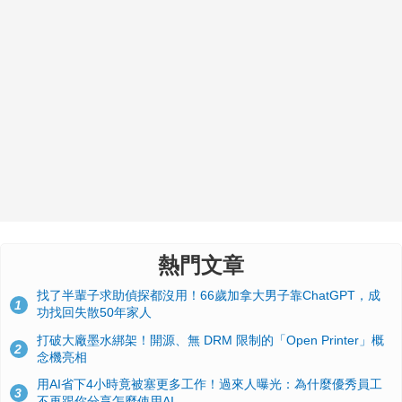
熱門文章
找了半輩子求助偵探都沒用！66歲加拿大男子靠ChatGPT，成
1
功找回失散50年家人
打破大廠墨水綁架！開源、無 DRM 限制的「Open Printer」概
2
念機亮相
用AI省下4小時竟被塞更多工作！過來人曝光：為什麼優秀員工
3
不再跟你分享怎麼使用AI