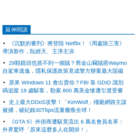
延伸閱讀
《沉默的審判》將登陸 Netflix！《周處除三害》
導演新作，阮經天、王淨主演
29顆鏡頭也抓不到一個賊？舊金山竊賊搭Waymo
自駕車逃逸，隱私保護政策竟成警方辦案最大阻礙
原來 Windows 11 會出賣你？FBI 靠 GDID 識別
碼追蹤 19 歲駭客，勒索 800 萬美金慘遭引渡受審
史上最大DDoS攻擊！「KimWolf」殭屍網路主謀
被捕，破紀錄30Tbps流量癱瘓全球！
《GTA 5》外掛商遭駭竟流出 6 萬名會員名單：
外界驚呼「原來這麼多人在開掛！」