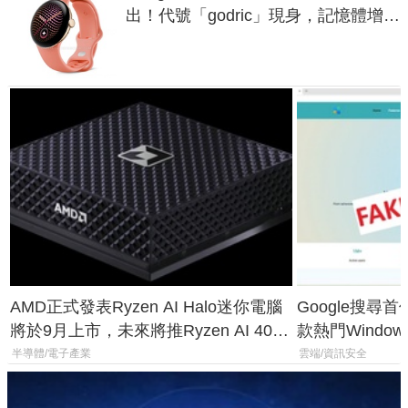
出！代號「godric」現身，記憶體增強
鎖定 AI 應用
AMD正式發表Ryzen AI Halo迷你電腦
Google搜尋
將於9月上市，未來將推Ryzen AI 400
款熱門Wind
Max系列處理器與對應升級版
機
半導體/電子產業
雲端/資訊安全