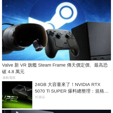
Valve 新 VR 旗艦 Steam Frame 傳天價定價、最高恐
破 4.8 萬元
遊戲/電競
24GB 大容量來了！NVIDIA RTX
5070 Ti SUPER 爆料總整理：規格、
功耗、上市時間
3C新品