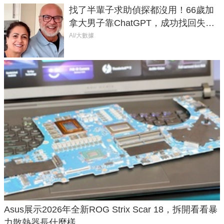
找了半輩子求助偵探都沒用！66歲加
拿大男子靠ChatGPT，成功找回失散
50年家人
AI/大數據
Asus展示2026年全新ROG Strix Scar 18，拆開看看暴
力散熱器長什麼樣